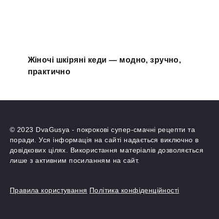
Жіночі шкіряні кеди — модно, зручно,
практично
© 2023 DvaGusya - покрокові супер-смачні рецепти та
поради. Уся інформація на сайті надається виключно в
довідкових цілях. Використання матеріалів дозволяється
лише з активним посиланням на сайт.
Правила користування
Політика конфіденційності