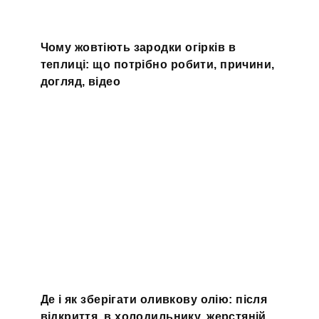
Чому жовтіють зародки огірків в
теплиці: що потрібно робити, причини,
догляд, відео
Де і як зберігати оливкову олію: після
відкриття, в холодильнику, жерстяній