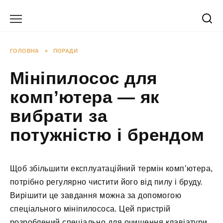
Перейти
до
вмісту
ГОЛОВНА
»
ПОРАДИ
Мініпилосос для
комп’ютера — як
вибрати за
потужністю і брендом
Щоб збільшити експлуатаційний термін комп’ютера,
потрібно регулярно чистити його від пилу і бруду.
Вирішити це завдання можна за допомогою
спеціального мініпилососа. Цей пристрій
розроблений спеціально для очищення клавіатури,