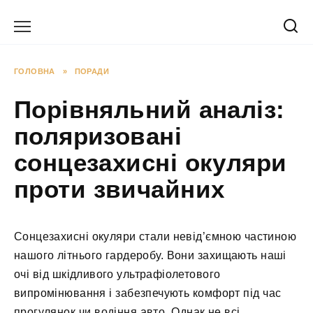
Перейти
до
вмісту
ГОЛОВНА
»
ПОРАДИ
Порівняльний аналіз:
поляризовані
сонцезахисні окуляри
проти звичайних
Сонцезахисні окуляри стали невід’ємною частиною
нашого літнього гардеробу. Вони захищають наші
очі від шкідливого ультрафіолетового
випромінювання і забезпечують комфорт під час
прогулянок чи водіння авто. Однак не всі