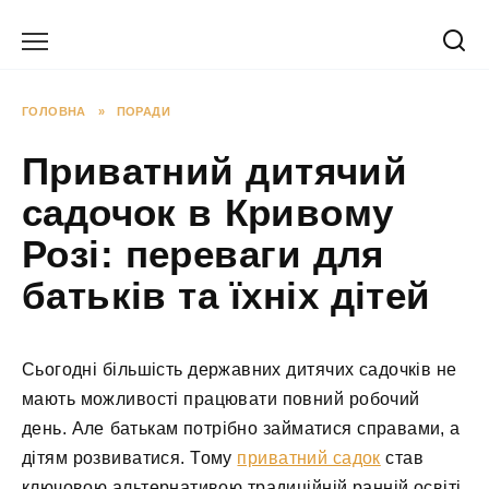
Перейти
до
вмісту
ГОЛОВНА
»
ПОРАДИ
Приватний дитячий
садочок в Кривому
Розі: переваги для
батьків та їхніх дітей
Сьогодні більшість державних дитячих садочків не
мають можливості працювати повний робочий
день. Але батькам потрібно займатися справами, а
дітям розвиватися. Тому
приватний садок
став
ключовою альтернативою традиційній ранній освіті.