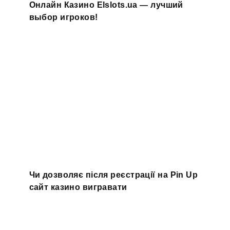
Онлайн Казино Elslots.ua — лучший
выбор игроков!
Чи дозволяє після реєстрації на Pin Up
сайт казино вигравати