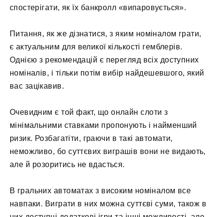
спостерігати, як їх банкролл «випаровується».
Питання, як же дізнатися, з яким номіналом грати,
є актуальним для великої кількості гемблерів.
Однією з рекомендацій є перегляд всіх доступних
номіналів, і тільки потім вибір найдешевшого, який
вас зацікавив.
Очевидним є той факт, що онлайн слоти з
мінімальними ставками пропонують і найменший
ризик. Розбагатіти, граючи в такі автомати,
неможливо, бо суттєвих виграшів вони не видають,
але й розоритись не вдасться.
В гральних автоматах з високим номіналом все
навпаки. Виграти в них можна суттєві суми, також в
них доступні додаткові ігри та інші можливості, але