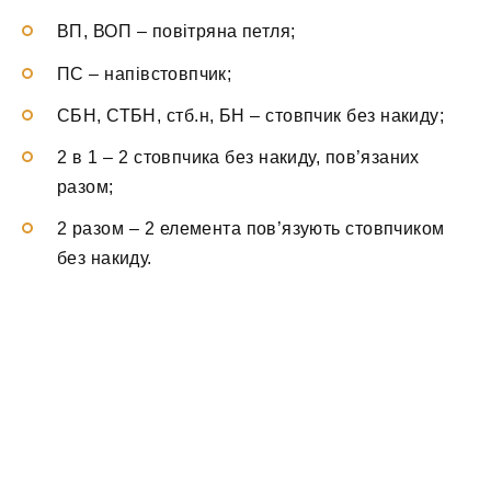
ВП, ВОП – повітряна петля;
ПС – напівстовпчик;
СБН, СТБН, стб.н, БН – стовпчик без накиду;
2 в 1 – 2 стовпчика без накиду, пов’язаних
разом;
2 разом – 2 елемента пов’язують стовпчиком
без накиду.