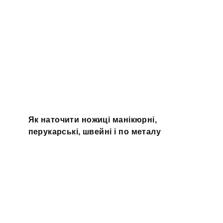
Як наточити ножиці манікюрні,
перукарські, швейні і по металу