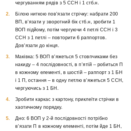
чергуванням рядів з 5 ССН і 1 стб.н.
Білою ниткою пов’язати стрічку: набрати 200
ВП, в’язати у зворотний бік стб.н, зробити 1
ВОП підйому, потім чергуючи 4 петлі ССН і 3
ССН з 1 петлі – повторити 6 раппортов.
Дов’язати до кінця.
Маківка: 5 ВОП в’яжеться 5 стовпчиками без
накиду – 4 послідовності, в п’ятій – робиться П
в кожному елементі, в шостій – раппорт з 1 БН
і 1 П, остання – в одну петлю в’яжеться 5 ССН,
чергуючись з 1 БН.
Зробити каркас з картону, приклеїти стрічки в
хаотичному порядку.
Дно: 6 ВОП у 2-й послідовності потрібно
в’язати П в кожному елементі, потім йде 1 БН,