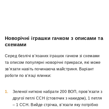
Новорічні іграшки гачком з описами та
схемами
Серед безлічі в’язаних іграшок гачком зі схемами
та описом популярні новорічні прикраси, які може
зв’язати навіть починаюча майстриня. Варіант
роботи по в’язці ялинки:
Зеленої ниткою набрати 200 ВОП, пров’язати з
другої петлі ССН (стовпчик з накидом), 1 петля
– 1 ССН. Вийде стрічка, в’язати яку потрібно