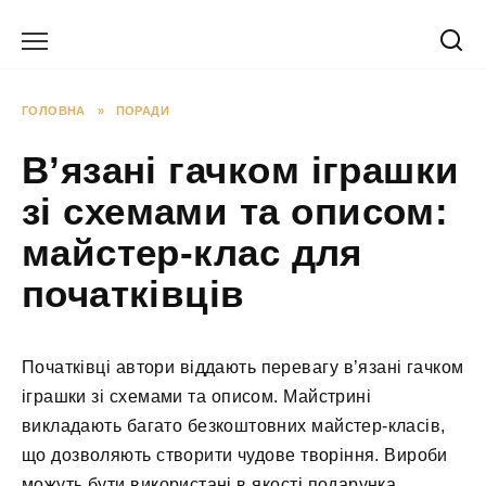
Перейти
до
вмісту
ГОЛОВНА
»
ПОРАДИ
В’язані гачком іграшки
зі схемами та описом:
майстер-клас для
початківців
Початківці автори віддають перевагу в’язані гачком
іграшки зі схемами та описом. Майстрині
викладають багато безкоштовних майстер-класів,
що дозволяють створити чудове творіння. Вироби
можуть бути використані в якості подарунка,