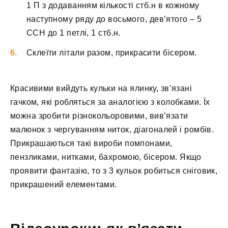
1 П з додаванням кількості стб.н в кожному
наступному ряду до восьмого, дев’ятого – 5
ССН до 1 петлі, 1 стб.н.
Склеїти літали разом, прикрасити бісером.
Красивими вийдуть кульки на ялинку, зв’язані
гачком, які робляться за аналогією з колобками. Їх
можна зробити різнокольоровими, вив’язати
малюнок з чергуванням ниток, діагоналей і ромбів.
Прикрашаються такі вироби помпонами,
пензликами, нитками, бахромою, бісером. Якщо
проявити фантазію, то з 3 кульок робиться сніговик,
прикрашений елементами.