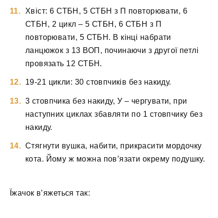
Хвіст: 6 СТБН, 5 СТБН з П повторювати, 6
СТБН, 2 цикл – 5 СТБН, 6 СТБН з П
повторювати, 5 СТБН. В кінці набрати
ланцюжок з 13 ВОП, починаючи з другої петлі
провязать 12 СТБН.
19-21 цикли: 30 стовпчиків без накиду.
3 стовпчика без накиду, У – чергувати, при
наступних циклах збавляти по 1 стовпчику без
накиду.
Стягнути вушка, набити, прикрасити мордочку
кота. Йому ж можна пов’язати окрему подушку.
Їжачок в’яжеться так: