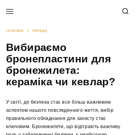
Перейти
до
вмісту
ГОЛОВНА
»
ПОРАДИ
Вибираємо
бронепластини для
бронежилета:
кераміка чи кевлар?
У світі, де безпека стає все більш важливим
аспектом нашого повсякденного життя, вибір
правильного обладнання для захисту стає
ключовим. Бронежилети, що відіграють важливу
роль у забезпеченні безпеки, є необхідною