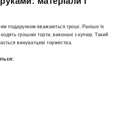
руками: матеріали і
ним подарунком вважаються гроші. Раніше їх
ходять грошові торти, виконані з купюр. Такий
ається винуватцеві торжества.
яться: