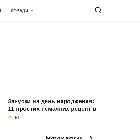
И
ПОРАДИ
Закуски на день народження:
11 простих і смачних рецептів
54к.
Імбирне печиво — 9