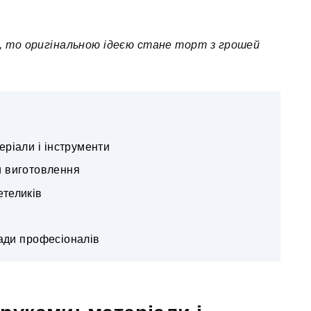
й, то оригінальною ідеєю стане торт з грошей
еріали і інструменти
и виготовлення
етеликів
ради професіоналів