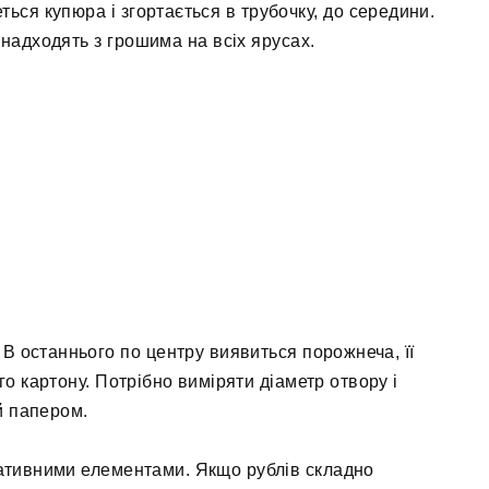
ься купюра і згортається в трубочку, до середини.
 надходять з грошима на всіх ярусах.
 В останнього по центру виявиться порожнеча, її
о картону. Потрібно виміряти діаметр отвору і
й папером.
тивними елементами. Якщо рублів складно