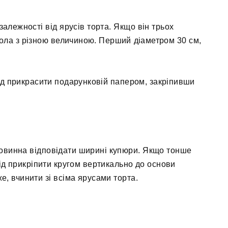
 залежності від ярусів торта. Якщо він трьох
 кола з різною величиною. Перший діаметром 30 см,
лід прикрасити подарунковій папером, закріпивши
 повинна відповідати ширині купюри. Якщо тонше
слід прикріпити кругом вертикально до основи
же, вчинити зі всіма ярусами торта.