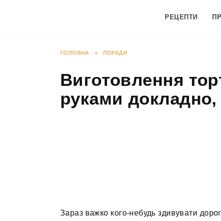
Перейти
до
РЕЦЕПТИ
П
вмісту
ГОЛОВНА
»
ПОРАДИ
Виготовлення тор
руками докладно,
Зараз важко кого-небудь здивувати дорог