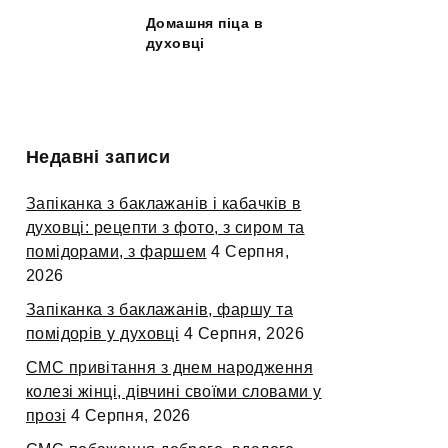
Домашня піца в
духовці
Недавні записи
Запіканка з баклажанів і кабачків в
духовці: рецепти з фото, з сиром та
помідорами, з фаршем
4 Серпня,
2026
Запіканка з баклажанів, фаршу та
помідорів у духовці
4 Серпня, 2026
СМС привітання з днем народження
колезі жінці, дівчині своїми словами у
прозі
4 Серпня, 2026