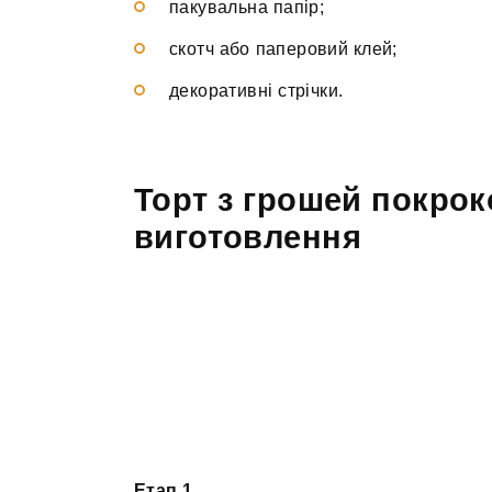
пакувальна папір;
скотч або паперовий клей;
декоративні стрічки.
Торт з грошей покрок
виготовлення
Етап 1