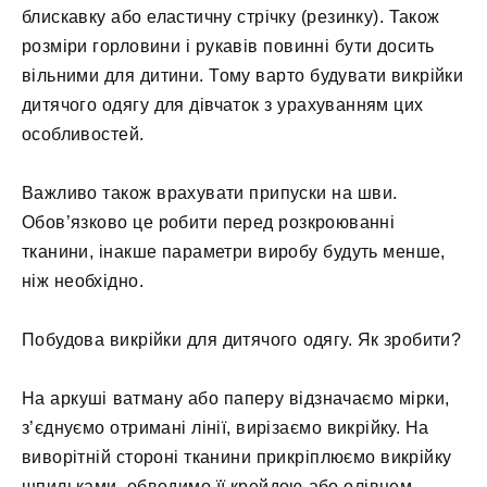
блискавку або еластичну стрічку (резинку). Також
розміри горловини і рукавів повинні бути досить
вільними для дитини. Тому варто будувати викрійки
дитячого одягу для дівчаток з урахуванням цих
особливостей.
Важливо також врахувати припуски на шви.
Обов’язково це робити перед розкроюванні
тканини, інакше параметри виробу будуть менше,
ніж необхідно.
Побудова викрійки для дитячого одягу. Як зробити?
На аркуші ватману або паперу відзначаємо мірки,
з’єднуємо отримані лінії, вирізаємо викрійку. На
виворітній стороні тканини прикріплюємо викрійку
шпильками, обводимо її крейдою або олівцем