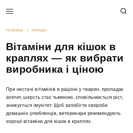
Перейти
до
вмісту
ГОЛОВНА
»
ПОРАДИ
Вітаміни для кішок в
краплях — як вибрати
виробника і ціною
При нестачі вітамінів в раціоні у тварин, пропадає
апетит, шерсть стає тьмяною, сповільнюється ріст,
знижується імунітет. Щоб запобігти хвороби
домашніх улюбленців, ветеринари рекомендують
хороші вітаміни для кішок в краплях.