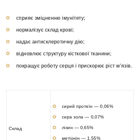
сприяє зміцненню імунітету;
нормалізує склад крові;
надає антисклеротичну дію;
відновлює структуру кісткової тканини;
покращує роботу серця і прискорює ріст м’язів.
сирий протеїн — 0,06%
сира зола — 0,07%
лізин — 0,65%
Склад
метіонін — 1,55%