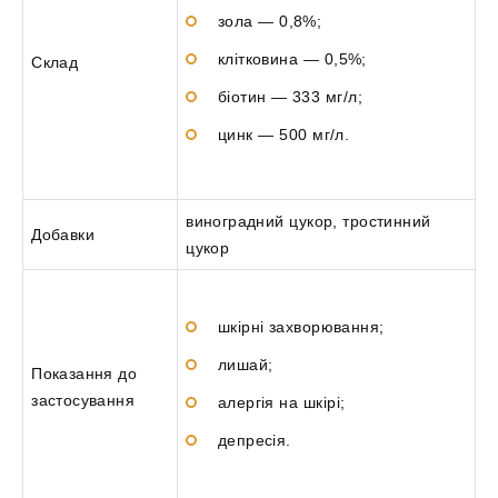
зола — 0,8%;
клітковина — 0,5%;
Склад
біотин — 333 мг/л;
цинк — 500 мг/л.
виноградний цукор, тростинний
Добавки
цукор
шкірні захворювання;
лишай;
Показання до
застосування
алергія на шкірі;
депресія.