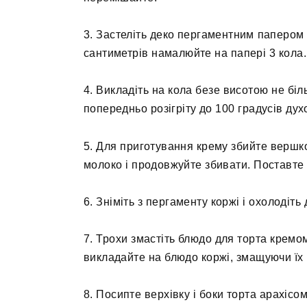
3. Застеліть деко пергаментним папером 
сантиметрів намалюйте на папері 3 кола.
4. Викладіть на кола безе висотою не біл
попередньо розігріту до 100 градусів духо
5. Для приготування крему збийте вершк
молоко і продовжуйте збивати. Поставте
6. Зніміть з пергаменту коржі і охолодіть
7. Трохи змастіть блюдо для торта кремом
викладайте на блюдо коржі, змащуючи їх
8. Посипте верхівку і боки торта арахіс