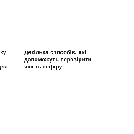
чку
Декілька способів, які
допоможуть перевірити
для
якість кефіру