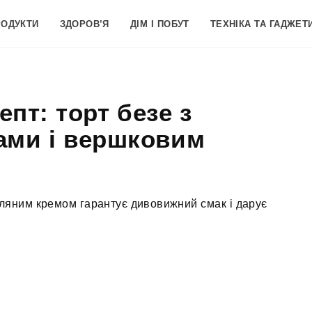
РОДУКТИ
ЗДОРОВ’Я
ДІМ І ПОБУТ
ТЕХНІКА ТА ГАДЖЕТ
пт: торт безе з
ами і вершковим
сляним кремом гарантує дивовижний смак і дарує