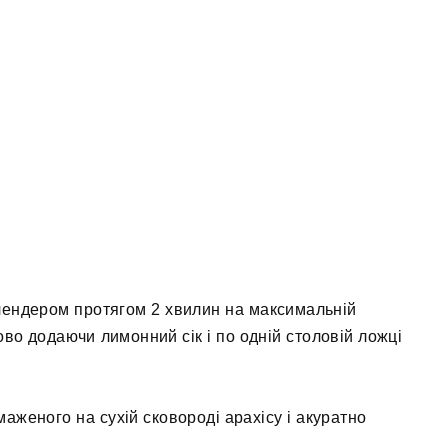
 блендером протягом 2 хвилин на максимальній
во додаючи лимонний сік і по одній столовій ложці
аженого на сухій сковороді арахісу і акуратно