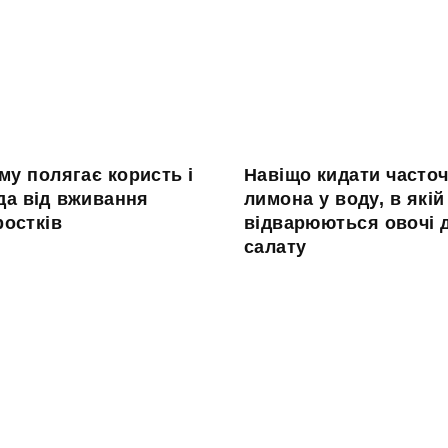
му полягає користь і
Навіщо кидати часто
да від вживання
лимона у воду, в якій
ростків
відварюються овочі 
салату