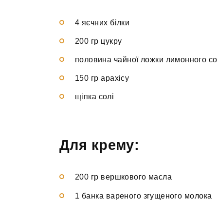
4 яєчних білки
200 гр цукру
половина чайної ложки лимонного со
150 гр арахісу
щіпка солі
Для крему:
200 гр вершкового масла
1 банка вареного згущеного молока