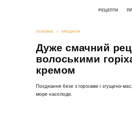
Перейти
до
РЕЦЕПТИ
П
вмісту
ГОЛОВНА
»
ПРОДУКТИ
Дуже смачний реце
волоськими горіх
кремом
Поєднання безе з горіхами і згущено-ма
море насолоди.