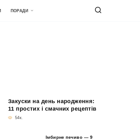
И
ПОРАДИ
Закуски на день народження:
11 простих і смачних рецептів
54к.
Імбирне печиво — 9