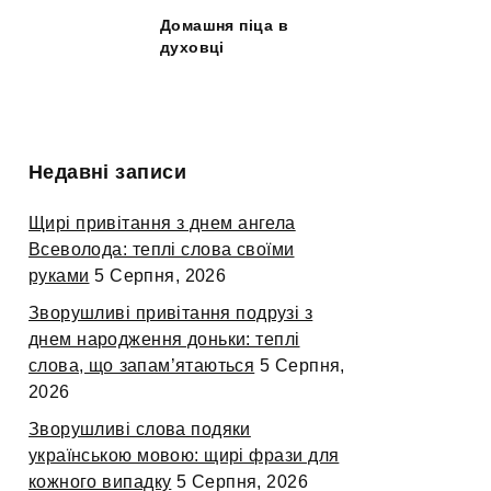
Домашня піца в
духовці
Недавні записи
Щирі привітання з днем ангела
Всеволода: теплі слова своїми
руками
5 Серпня, 2026
Зворушливі привітання подрузі з
днем народження доньки: теплі
слова, що запам’ятаються
5 Серпня,
2026
Зворушливі слова подяки
українською мовою: щирі фрази для
кожного випадку
5 Серпня, 2026