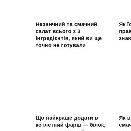
Незвичний та смачний
Як ї
салат всього з 3
пра
інгредієнтів, який ви ще
знаю
точно не готували
Що найкраще додати в
Як в
котлетний фарш — білок,
сма