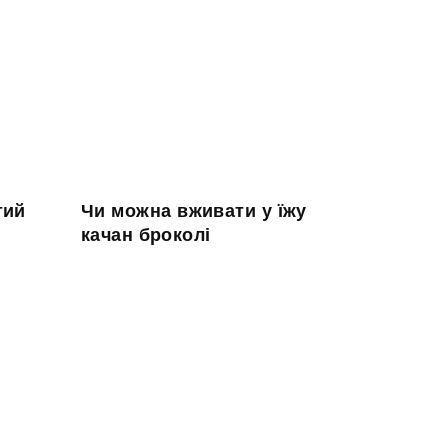
тий
Чи можна вживати у їжу
качан броколі