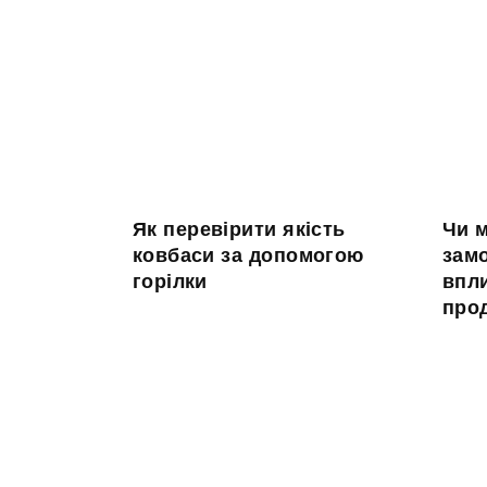
Як перевірити якість
Чи 
ковбаси за допомогою
зам
горілки
впли
про