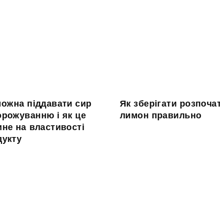
можна піддавати сир
Як зберігати розпоча
орожуванню і як це
лимон правильно
не на властивості
дукту