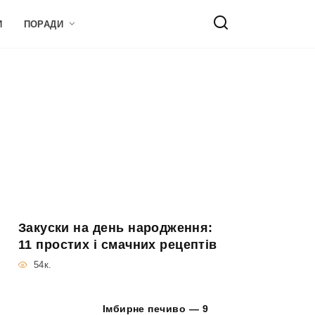
И
ПОРАДИ
Закуски на день народження:
11 простих і смачних рецептів
54к.
Імбирне печиво — 9