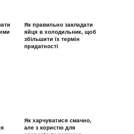
вати
Як правильно закладати
чими
яйця в холодильник, щоб
збільшити їх термін
придатності
Як харчуватися смачно,
ся
але з користю для