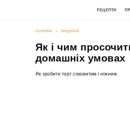
Перейти
до
РЕЦЕПТИ
П
вмісту
ГОЛОВНА
»
ПРОДУКТИ
Як і чим просочит
домашніх умовах
Як зробити торт соковитим і ніжним.