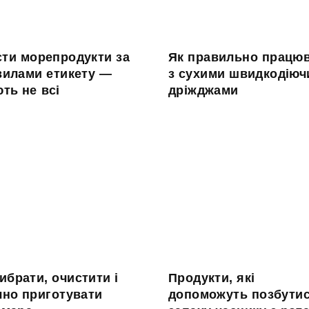
сти морепродукти за
Як правильно працю
вилами етикету —
з сухими швидкодію
ть не всі
дріжджами
ибрати, очистити і
Продукти, які
чно приготувати
допоможуть позбути