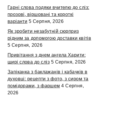
Гарні слова подяки вчителю до сліз:
прозові, віршовані та короткі
варіанти
5 Серпня, 2026
Як зробити незабутній сюрприз
рідним за допомогою доставки квітів
5 Серпня, 2026
Привітання з днем ангела Харити:
щирі слова до сліз
5 Серпня, 2026
Запіканка з баклажанів і кабачків в
духовці: рецепти з фото, з сиром та
помідорами, з фаршем
4 Серпня,
2026