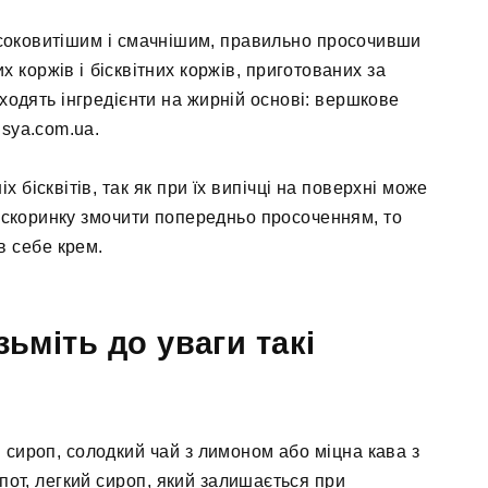
 соковитішим і смачнішим, правильно просочивши
х коржів і бісквітних коржів, приготованих за
ходять інгредієнти на жирній основі: вершкове
sya.com.ua.
 бісквітів, так як при їх випічці на поверхні може
 скоринку змочити попередньо просоченням, то
в себе крем.
ьміть до уваги такі
сироп, солодкий чай з лимоном або міцна кава з
пот, легкий сироп, який залишається при