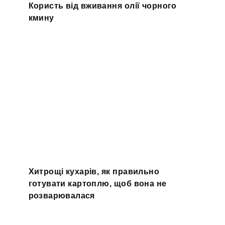
Користь від вживання олії чорного
кмину
Хитрощі кухарів, як правильно
готувати картоплю, щоб вона не
розварювалася