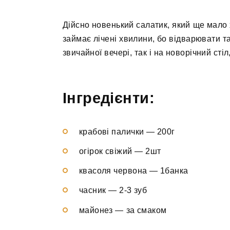
Дійсно новенький салатик, який ще мало 
займає лічені хвилини, бо відварювати та
звичайної вечері, так і на новорічний сті
Інгредієнти:
крабові палички — 200г
огірок свіжий — 2шт
квасоля червона — 1банка
часник — 2-3 зуб
майонез — за смаком