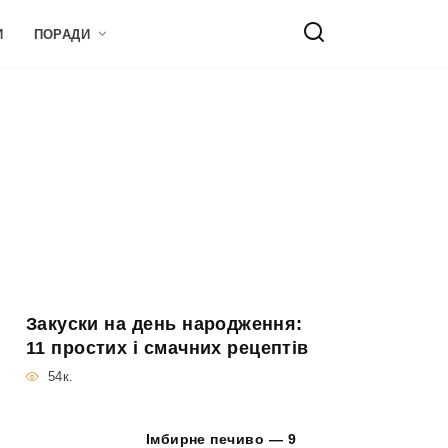
И
ПОРАДИ
Закуски на день народження:
11 простих і смачних рецептів
54к.
Імбирне печиво — 9