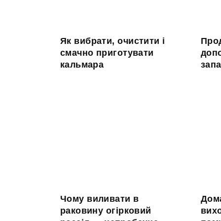
Як вибрати, очистити і
Прод
смачно приготувати
доп
кальмара
запа
Чому виливати в
Дом
раковину огірковий
вихо