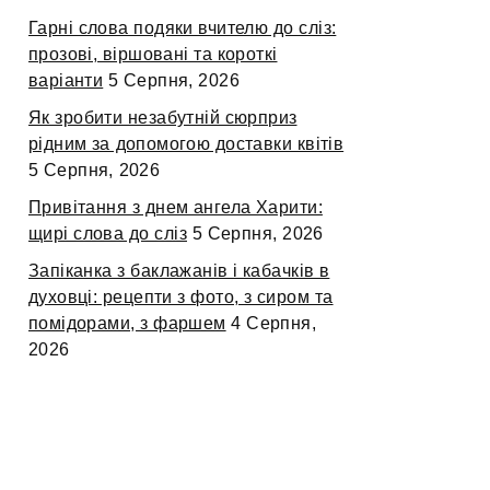
Гарні слова подяки вчителю до сліз:
прозові, віршовані та короткі
варіанти
5 Серпня, 2026
Як зробити незабутній сюрприз
рідним за допомогою доставки квітів
5 Серпня, 2026
Привітання з днем ангела Харити:
щирі слова до сліз
5 Серпня, 2026
Запіканка з баклажанів і кабачків в
духовці: рецепти з фото, з сиром та
помідорами, з фаршем
4 Серпня,
2026