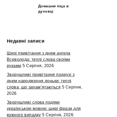
Домашня піца в
духовці
Недавні записи
Щирі привітання з днем ангела
Всеволода: теплі слова своїми
руками
5 Серпня, 2026
Зворушливі привітання подрузі з
днем народження доньки: теплі
слова, що запам’ятаються
5 Серпня,
2026
Зворушливі слова подяки
українською мовою: щирі фрази для
кожного випадку
5 Серпня, 2026