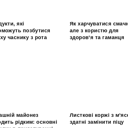
укти, які
Як харчуватися смач
оможуть позбутися
але з користю для
ху часнику з рота
здоров’я та гаманця
ашній майонез
Листкові коржі з м’яс
дить рідким: основні
здатні замінити піцу