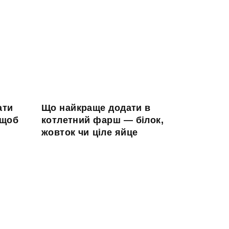
ати
Що найкраще додати в
 щоб
котлетний фарш — білок,
жовток чи ціле яйце