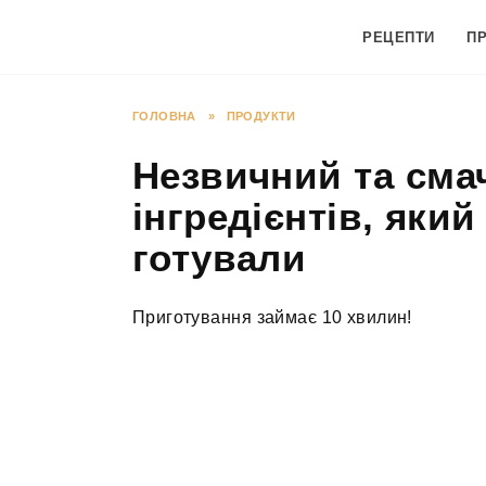
Перейти
до
РЕЦЕПТИ
П
вмісту
ГОЛОВНА
»
ПРОДУКТИ
Незвичний та смач
інгредієнтів, який
готували
Приготування займає 10 хвилин!