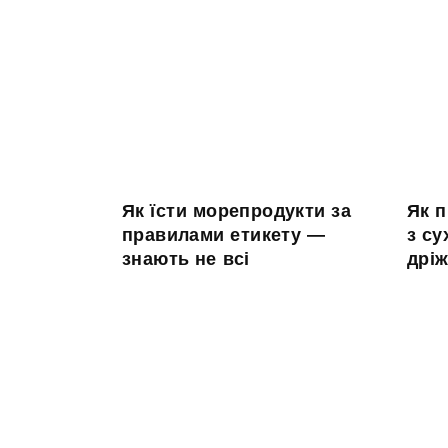
Як їсти морепродукти за
Як 
правилами етикету —
з с
знають не всі
дрі