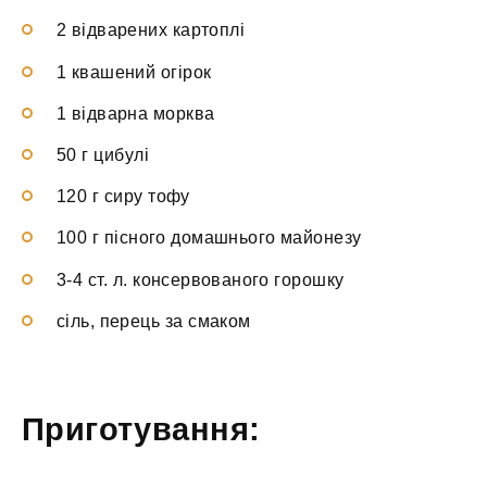
2 відварених картоплі
1 квашений огірок
1 відварна морква
50 г цибулі
120 г сиру тофу
100 г пісного домашнього майонезу
3-4 ст. л. консервованого горошку
сіль, перець за смаком
Приготування: