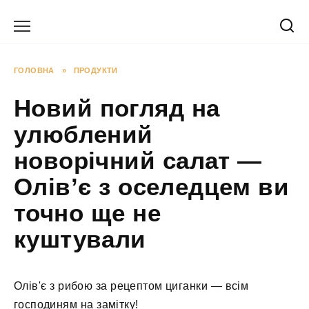
Перейти
до
вмісту
ГОЛОВНА
»
ПРОДУКТИ
Новий погляд на
улюблений
новорічний салат —
Олів’є з оселедцем ви
точно ще не
куштували
Олів'є з рибою за рецептом циганки — всім
господиням на замітку!