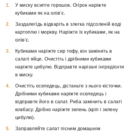
У миску всипте горошок. Огірок наріжте
кубиками як на олів'є.
Заздалегідь відваріть в злегка підсоленій воді
картоплю і моркву. Наріжте їх кубиками, як на
олів'є.
Кубиками наріжте сир тофу, він замінить в
салаті яйце. Очистіть і дрібними кубиками
наріжте цибулю. Відправте нарізані інгредієнти
в миску.
Очистіть оселедець, дістаньте з нього кісточки.
Дрібними кубиками наріжте оселедець і
відправте його в салат. Риба замінить в салаті
ковбасу. Дрібно наріжте зелень (кріп і зелену
цибулю).
Заправляйте салат пісним домашнім