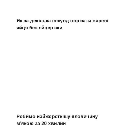
Як за декілька секунд порізати варені
яйця без яйцерізки
Робимо найжорсткішу яловичину
м’якою за 20 хвилин