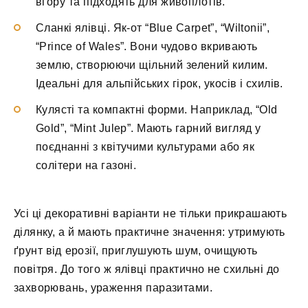
вгору та підходять для живоплотів.
Сланкі ялівці. Як-от “Blue Carpet”, “Wiltonii”,
“Prince of Wales”. Вони чудово вкривають
землю, створюючи щільний зелений килим.
Ідеальні для альпійських гірок, укосів і схилів.
Кулясті та компактні форми. Наприклад, “Old
Gold”, “Mint Julep”. Мають гарний вигляд у
поєднанні з квітучими культурами або як
солітери на газоні.
Усі ці декоративні варіанти не тільки прикрашають
ділянку, а й мають практичне значення: утримують
ґрунт від ерозії, приглушують шум, очищують
повітря. До того ж ялівці практично не схильні до
захворювань, ураження паразитами.