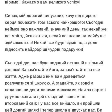
віримо і бажаємо вам великого успіху!
Синок, мій дорогий випускник, хочу від щирого
серця побажати тобі всього найкращого! Сьогодні
неймовірно важливий, значимий день, так нехай же
всі мрії здійснюються, нехай всі плани на майбутнє
здійснюються! Нехай все буде відмінно, а доля
підносить найдобріші чудові подарунки!
Сьогодні для вас буде поданий останній шкільний
дзвінок! Запам’ятайте його, запам’ятайте на все
життя. Адже разом з ним вам доведеться
розлучитися зі школою. А згадайте, як зовсім
недавно, ви допитливими малюками сіли за парти і
дружно осягали цей складний і зовсім не
вторований світ. І у вас все вийшло, ви пройшли
цей довгий шлях! І тепер школа відпускає вас. Ви