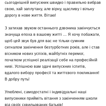
сьогоднішній випускник швидко і правильно вибрав
свою, хай заплутану, але вірну, щасливу і вільну
дорогу в нове життя. Вітаю!
З затихав звуком останнього дзвоника закінчується
значуща епоха в вашому житті … Я хочу побажати,
щоб цей звук був для вас не тільки сумним
сигналом закінчення безтурботних років, але і став
вісником нових успіхів, майбутніх перемог,
початком успішної реалізації себе на професійній
ниві. Успішною вам здачі випускних іспитів,
вдалого вибору професії та життєвого покликання!
В добру путь!
Улюблені, самодостатні і індивідуальні наші
випускники прийміть вітання з закінченням школи
від своїх схвильованих батьків!