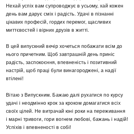
Нехай успіх вам супроводжує в усьому, хай кожен
день вам дарує сміх і радість. Удачі в пізнанні
цікавих професій, гордих перемог, щасливих
миттєвостей і вірних друзів в житті.
В цей випускний вечір хочеться побажати всім до
нього причетним. Щоб завтрашній день приніс
радість, заспокоєння, впевненість і позитивний
настрій, щоб праці були винагороджені, а надії
втілені!
Вітаю з Випускним. Бажаю далі рухатися по курсу
удачі і неодмінно крок за кроком домагатися всіх
своїх цілей. Не витрачай юні роки на переживання
і марні тривоги, гори вогнем любові, бажань і надій!
Успіхів і впевненості в собі!