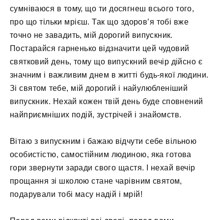
сумніваюся в тому, що ти досягнеш всього того,
про що тільки мрієш. Так що здоров’я тобі вже
точно не завадить, мій дорогий випускник.
Постарайся гарненько відзначити цей чудовий
святковий день, тому що випускний вечір дійсно є
значним і важливим днем ​​в житті будь-якої людини.
Зі святом тебе, мій дорогий і найулюбленіший
випускник. Нехай кожен твій день буде сповнений
найприємніших подій, зустрічей і знайомств.
Вітаю з випускним і бажаю відчути себе вільною
особистістю, самостійним людиною, яка готова
гори звернути заради свого щастя. І нехай вечір
прощання зі школою стане чарівним святом,
подарували тобі масу надій і мрій!