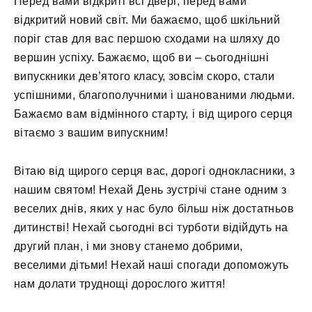
Перед вами відкриті всі двері, перед вами
відкритий новий світ. Ми бажаємо, щоб шкільний
поріг став для вас першою сходами на шляху до
вершин успіху. Бажаємо, щоб ви – сьогоднішні
випускники дев’ятого класу, зовсім скоро, стали
успішними, благополучними і шанованими людьми.
Бажаємо вам відмінного старту, і від щирого серця
вітаємо з вашим випускним!
Вітаю від щирого серця вас, дорогі однокласники, з
нашим святом! Нехай День зустрічі стане одним з
веселих днів, яких у нас було більш ніж достатньов
дитинстві! Нехай сьогодні всі турботи відійдуть на
другий план, і ми знову станемо добрими,
веселими дітьми! Нехай наші спогади допоможуть
нам долати труднощі дорослого життя!