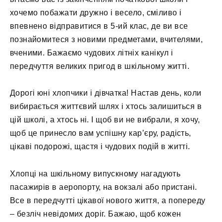
хочемо побажати дружно і весело, сміливо і
впевнено відправитися в 5-ий клас, де ви все
познайомитеся з новими предметами, вчителями,
вченими. Бажаємо чудових літніх канікул і
передчуття великих пригод в шкільному житті.
Дорогі юні хлопчики і дівчатка! Настав день, коли
вибирається життєвий шлях і хтось залишиться в
цій школі, а хтось ні. І щоб ви не вибрали, я хочу,
щоб це принесло вам успішну кар’єру, радість,
цікаві подорожі, щастя і чудових подій в житті.
Хлопці на шкільному випускному нагадують
пасажирів в аеропорту, на вокзалі або пристані.
Все в передчутті цікавої нового життя, а попереду
– безліч невідомих доріг. Бажаю, щоб кожен