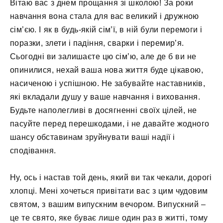
Вітаю вас з днем ​​прощання зі школою! За роки
навчання вона стала для вас великий і дружною
сім’єю. І як в будь-якій сім’ї, в ній були перемоги і
поразки, злети і падіння, сварки і перемир’я.
Сьогодні ви залишаєте цю сім’ю, але де б ви не
опинилися, нехай ваша нова життя буде цікавою,
насиченою і успішною. Не забувайте наставників,
які вкладали душу у ваше навчання і виховання.
Будьте наполегливі в досягненні своїх цілей, не
пасуйте перед перешкодами, і не давайте жодного
шансу обставинам зруйнувати ваші надії і
сподівання.
Ну, ось і настав той день, який ви так чекали, дорогі
хлопці. Мені хочеться привітати вас з цим чудовим
святом, з вашим випускним вечором. Випускний –
це те свято, яке буває лише один раз в житті, тому