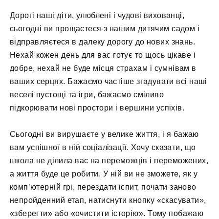
Дорогі наші діти, улюблені і чудові вихованці,
сьогодні ви прощаєтеся з нашим дитячим садом і
відправляєтеся в далеку дорогу до нових знань.
Нехай кожен день для вас готує то щось цікаве і
добре, нехай не буде місця страхам і сумнівам в
ваших серцях. Бажаємо частіше згадувати всі наші
веселі пустощі та ігри, бажаємо сміливо
підкорювати нові простори і вершини успіхів.
Сьогодні ви вирушаєте у велике життя, і я бажаю
вам успішної в ній соціалізації. Хочу сказати, що
школа не ділила вас на переможців і переможених,
а життя буде це робити. У ній ви не зможете, як у
комп’ютерній грі, перездати іспит, почати заново
непройденний етап, натиснути кнопку «скасувати»,
«зберегти» або «очистити історію». Тому побажаю