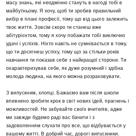
масу знань, які неодмінно стануть в нагоді тобі в
майбутньому. Я хочу, щоб ти зробив правильний
вибір в плані професії, тому що від цього залежить
твоє життя. Зовсім скоро ти станеш вже
абітурієнтом, тому я хочу побажати тобі виключно
удачі і успіхів. Ніхто навіть не сумнівається в тому,
що ти досягнеш успіху, тому що за стільки років
навчання ти показав себе з найкращої сторони. Ти
охарактеризував себе, як дуже розумний і здібна
молода людина, на якого можна розраховувати.
З випускним, хлопці. Бажаємо вам після школи
впевнено зробити крок в світ нових ідей, прагнень і
можливостей. Не забувайте своїх вчителів, адже
ми завжди будемо раді вас бачити і з
задоволенням слухати про все, що відбувається у
вашому житті. В добрий час, дорогі випускники.