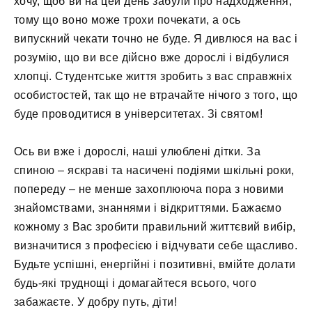
хочу, щоб ви на цей день забули про надходження,
тому що воно може трохи почекати, а ось
випускний чекати точно не буде. Я дивлюся на вас і
розумію, що ви все дійсно вже дорослі і відбулися
хлопці. Студентське життя зробить з вас справжніх
особистостей, так що не втрачайте нічого з того, що
буде проводитися в університетах. Зі святом!
Ось ви вже і дорослі, наші улюблені дітки. За
спиною – яскраві та насичені подіями шкільні роки,
попереду – не менше захоплююча пора з новими
знайомствами, знаннями і відкриттями. Бажаємо
кожному з Вас зробити правильний життєвий вибір,
визначитися з професією і відчувати себе щасливо.
Будьте успішні, енергійні і позитивні, вмійте долати
будь-які труднощі і домагайтеся всього, чого
забажаєте. У добру путь, діти!