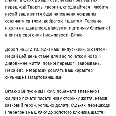
плани, а шлях до мрії був легким і без зайвих
перешкод! Творіть, творити, сподівайтеся і любите,
нехай ваше життя буде наповнена яскравим
сонячним світлом, добротою і щастям. Головне,
ніколи не здаватися, відчувати підтримку близьких і
вірити в свої сили і можливості. Вітаю!
Дорогі наші діти, рідні наші випускники, зі святом!
Нехай цей день стане для вас початком нової і
дивовижне життя, повної перемог і завоювань.
Нехай всі негаразди роблять ваш характер
сильніше і загартованішими.
Вітаю з Випускним і хочу побажати впевнено і
сміливо почати писати нову сторінку життя, немов
казковий герой, успішно долати будь-які перешкоди
і перепони на шляху до золотого ключика щастя і