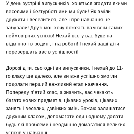
У день зустрічі випускників, хочеться згадати якими
веселими і безтурботними ми були! Як вміли
дружити і веселитися, але і про навчання не
забували! Друзі мої, хочу пожеать вам всім самих
неймовірних успіхів! Нехай все у вас буде на
відмінно і в родині, і на роботі! І нехай ваші діти
перевершать вас в успішності!
Дорозі діти, сьогодні ви випускники. І нехай до 11-
го класу ще далеко, але ви вже успішно змогли
подолати перший важливий етап навчання.
Попереду п’ятий клас, а значить, вас чекають
багато нових предметів, цікавих уроків, цікавих
занять і веселих, дзвінких змін. Бажаю залишатися
дружним класом, допомагати один одному долати
будь-які проблеми і неодмінно домагатися великих
успіхів у навчанні.