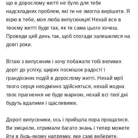
що в дорослому житті не було для тебе
надскладних проблем, які ти не змогла вирішити. Я
вірю в тебе, моя люба випускниця! Нехай все в
твоєму житті буде так, як ти сама цього хочеш.
Проведи цей день так, щоб спогади залишилися на
довгі роки.
Вітаю з випускним і хочу побажати тобі великих
доріг до успіху, щирих посмішок радості і
грандіозних подій в дорослому житті. Нехай мрії
твого серця неодмінно здійсняться, нехай жодна
твоє прагнення не буде марною, нехай всі твої дні
будуть вдалими і щасливими.
Дорогі випускники, ось і прийшла пора прощатися.
Ви зміцніли, отримали багато знань і тепер можете
йти в будь-якому напрямку, яке самі виберете,