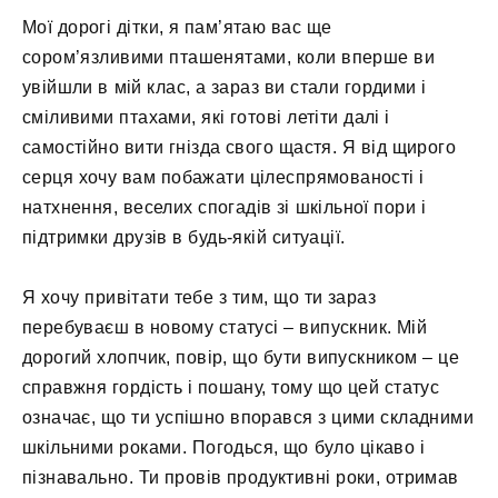
Мої дорогі дітки, я пам’ятаю вас ще
сором’язливими пташенятами, коли вперше ви
увійшли в мій клас, а зараз ви стали гордими і
сміливими птахами, які готові летіти далі і
самостійно вити гнізда свого щастя. Я від щирого
серця хочу вам побажати цілеспрямованості і
натхнення, веселих спогадів зі шкільної пори і
підтримки друзів в будь-якій ситуації.
Я хочу привітати тебе з тим, що ти зараз
перебуваєш в новому статусі – випускник. Мій
дорогий хлопчик, повір, що бути випускником – це
справжня гордість і пошану, тому що цей статус
означає, що ти успішно впорався з цими складними
шкільними роками. Погодься, що було цікаво і
пізнавально. Ти провів продуктивні роки, отримав