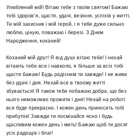
Улюблений мій! Вітаю тебе з твоїм святом! Бажаю
тобі здоров’я, щастя, удачі, везіння, успіхів у житті.
Ти мій захисник і мій герой, і я тебе дуже сильно
люблю, ціную, поважаю і березі. З Днем
Народження, коханий!
Коханий мій друг! Я від душі вітаю тебе! І нехай
вітають тебе все і навколо, я більше за всіх тобі
щастя бажаю! Будь радісним ти завжди! І не живи
без удачі і дня. Нехай все в твоєму житті
збувається! Я також тебе побажаю добра, що без
нього неможливо прожити і дня! Нехай на роботі
все буде прекрасно. І кожен день приносить тобі
прибуток! Завжди ти посміхайся ясно і будь
щасливим кожен день і мить! Бажаю щоб ти досяг
усіх радощів і благ!