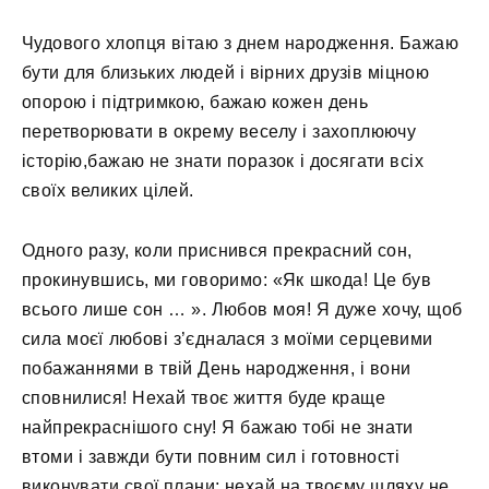
Чудового хлопця вітаю з днем ​​народження. Бажаю
бути для близьких людей і вірних друзів міцною
опорою і підтримкою, бажаю кожен день
перетворювати в окрему веселу і захоплюючу
історію,бажаю не знати поразок і досягати всіх
своїх великих цілей.
Одного разу, коли приснився прекрасний сон,
прокинувшись, ми говоримо: «Як шкода! Це був
всього лише сон … ». Любов моя! Я дуже хочу, щоб
сила моєї любові з’єдналася з моїми серцевими
побажаннями в твій День народження, і вони
сповнилися! Нехай твоє життя буде краще
найпрекраснішого сну! Я бажаю тобі не знати
втоми і завжди бути повним сил і готовності
виконувати свої плани; нехай на твоєму шляху не