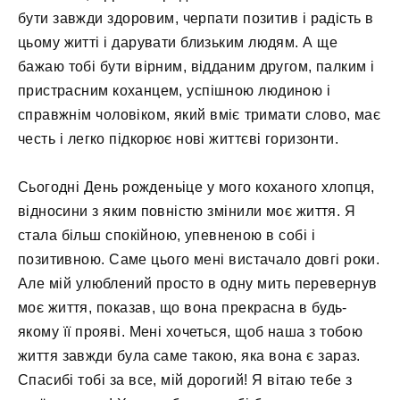
бути завжди здоровим, черпати позитив і радість в
цьому житті і дарувати близьким людям. А ще
бажаю тобі бути вірним, відданим другом, палким і
пристрасним коханцем, успішною людиною і
справжнім чоловіком, який вміє тримати слово, має
честь і легко підкорює нові життєві горизонти.
Сьогодні День рожденьіце у мого коханого хлопця,
відносини з яким повністю змінили моє життя. Я
стала більш спокійною, упевненою в собі і
позитивною. Саме цього мені вистачало довгі роки.
Але мій улюблений просто в одну мить перевернув
моє життя, показав, що вона прекрасна в будь-
якому її прояві. Мені хочеться, щоб наша з тобою
життя завжди була саме такою, яка вона є зараз.
Спасибі тобі за все, мій дорогий! Я вітаю тебе з