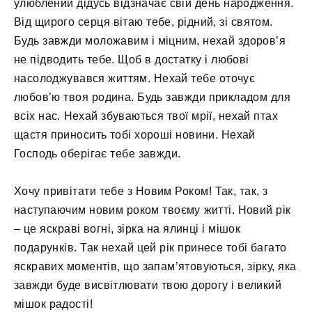
улюблений дідусь відзначає свій день народження.
Від щирого серця вітаю тебе, рідний, зі святом.
Будь завжди моложавим і міцним, нехай здоров’я
не підводить тебе. Щоб в достатку і любові
насолоджувався життям. Нехай тебе оточує
любов’ю твоя родина. Будь завжди прикладом для
всіх нас. Нехай збуваються твої мрії, нехай птах
щастя приносить тобі хороші новини. Нехай
Господь оберігає тебе завжди.
Хочу привітати тебе з Новим Роком! Так, так, з
наступаючим новим роком твоєму житті. Новий рік
– це яскраві вогні, зірка на ялинці і мішок
подарунків. Так нехай цей рік принесе тобі багато
яскравих моментів, що запам’ятовуються, зірку, яка
завжди буде висвітлювати твою дорогу і великий
мішок радості!