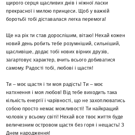
щирого серця щасливих днів і ніжної ласки
прекрасної і милою принцеси. Щоб у важкій
боротьбі тобі діставалася легка перемога!
Ще на рік ти став дорослішим, вітаю! Нехай кожен
новий день робить тебе розумніший, сильніший,
щасливіше, додає тобі нових вірних друзів,
загартовує характер, вчить всього добиватися
самому. Радості тобі, любові і щастя!
Ти – моє щастя і ти моя радість! Ти – моє
натхнення і моя любов! Від тебе виходить така
кількість енергії і чарівності, що не захоплюватись
собою просто немає можливості! Ти найкращий
чоловік у всьому світі! Нехай все твоє життя буде
величезним островом щастя без горя і нещасть! З
Днем народження!