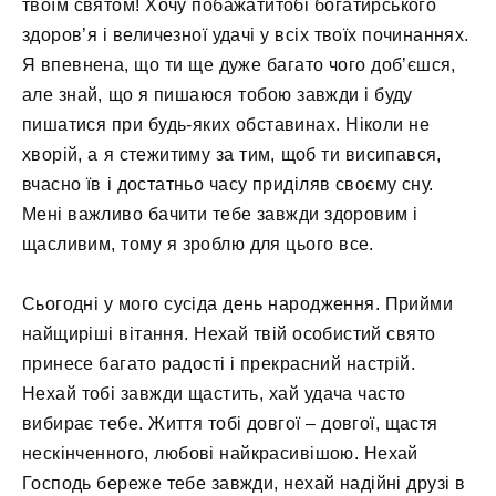
твоїм святом! Хочу побажатитобі богатирського
здоров’я і величезної удачі у всіх твоїх починаннях.
Я впевнена, що ти ще дуже багато чого доб’єшся,
але знай, що я пишаюся тобою завжди і буду
пишатися при будь-яких обставинах. Ніколи не
хворій, а я стежитиму за тим, щоб ти висипався,
вчасно їв і достатньо часу приділяв своєму сну.
Мені важливо бачити тебе завжди здоровим і
щасливим, тому я зроблю для цього все.
Сьогодні у мого сусіда день народження. Прийми
найщиріші вітання. Нехай твій особистий свято
принесе багато радості і прекрасний настрій.
Нехай тобі завжди щастить, хай удача часто
вибирає тебе. Життя тобі довгої – довгої, щастя
нескінченного, любові найкрасивішою. Нехай
Господь береже тебе завжди, нехай надійні друзі в