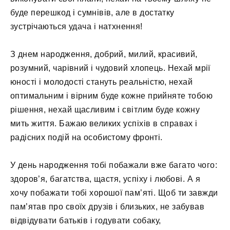
буде перешкод і сумнівів, але в достатку
зустрічаються удача і натхнення!
З днем ​​народження, добрий, милий, красивий,
розумний, чарівний і чудовий хлопець. Нехай мрії
юності і молодості стануть реальністю, нехай
оптимальним і вірним буде кожне прийняте тобою
рішення, нехай щасливим і світлим буде кожну
мить життя. Бажаю великих успіхів в справах і
радісних подій на особистому фронті.
У день народження тобі побажали вже багато чого:
здоров’я, багатства, щастя, успіху і любові. А я
хочу побажати тобі хорошої пам’яті. Щоб ти завжди
пам’ятав про своїх друзів і близьких, не забував
відвідувати батьків і годувати собаку,