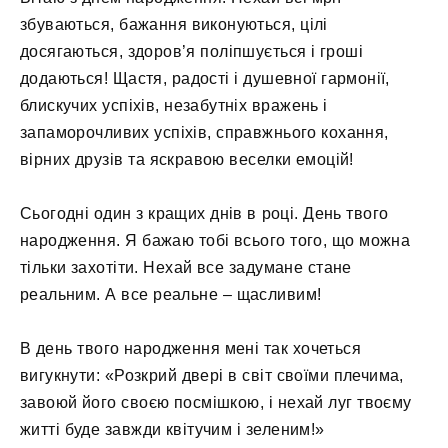
збуваються, бажання виконуються, цілі
досягаються, здоров’я поліпшується і гроші
додаються! Щастя, радості і душевної гармонії,
блискучих успіхів, незабутніх вражень і
запаморочливих успіхів, справжнього кохання,
вірних друзів та яскравою веселки емоцій!
Сьогодні один з кращих днів в році. День твого
народження. Я бажаю тобі всього того, що можна
тільки захотіти. Нехай все задумане стане
реальним. А все реальне – щасливим!
В день твого народження мені так хочеться
вигукнути: «Розкрий двері в світ своїми плечима,
завоюй його своєю посмішкою, і нехай луг твоєму
житті буде завжди квітучим і зеленим!»