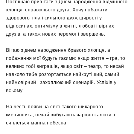
Поспішаю привітати з Днем народження відмінного
хлопця, справжнього друга. Хочу побажати
здорового тіла і сильного духу, щирості у
відносинах, оптимізму в житті, любові і вірних
друзів, а також нових перемог і звершень.
Вітаю з днем ​​народження бравого хлопця, а
побажання мої будуть такими: якщо життя – гра, то
великих тобі виграшів, якщо світ – театр, то нехай
навколо тебе розгортається найкрутіший, самий
неймовірний і захоплюючий сценарій. Успіхів у
всьому!
На честь появи на світі такого шикарного
іменинника, нехай вибухають чарівні салюти, і
сиплеться манна небесна.