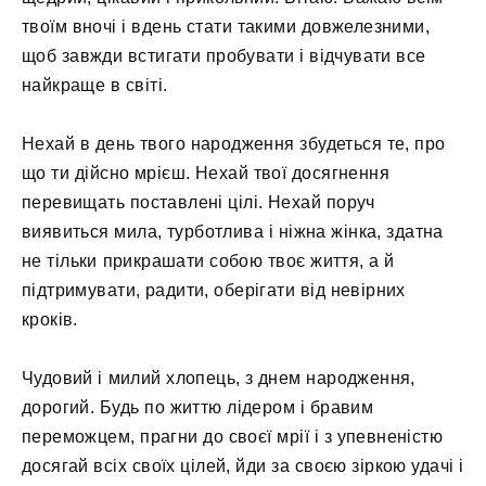
твоїм вночі і вдень стати такими довжелезними,
щоб завжди встигати пробувати і відчувати все
найкраще в світі.
Нехай в день твого народження збудеться те, про
що ти дійсно мрієш. Нехай твої досягнення
перевищать поставлені цілі. Нехай поруч
виявиться мила, турботлива і ніжна жінка, здатна
не тільки прикрашати собою твоє життя, а й
підтримувати, радити, оберігати від невірних
кроків.
Чудовий і милий хлопець, з днем ​​народження,
дорогий. Будь по життю лідером і бравим
переможцем, прагни до своєї мрії і з упевненістю
досягай всіх своїх цілей, йди за своєю зіркою удачі і