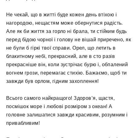
Не чекай, що в житті буде кожен день втіхою і
нагородою, нещастям може обернутися радість.
Але як би життя за горло ні брала, ти стійким будь
перед бідою чорної і голову не вішай приречено, як
не були б гіркі твої справи. Орел, що летить в
блакитному небі, прекрасний, але в сто разів
прекрасніше він, коли зустрічає бурю і, обпалений
вогнем грози, перемагає стихію. Бажаємо, щоб ти
завжди був орлом, гідним захоплення!
Всього самого найкращого! Здоров’я, щастя,
посмішок море і любові розміром з океан! А
головне залишатися завжди красивим, розумним і
привабливим!