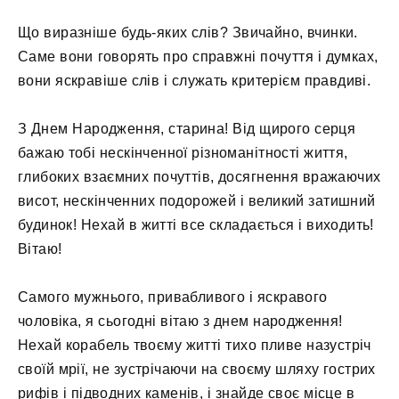
Що виразніше будь-яких слів? Звичайно, вчинки.
Саме вони говорять про справжні почуття і думках,
вони яскравіше слів і служать критерієм правдиві.
З Днем Народження, старина! Від щирого серця
бажаю тобі нескінченної різноманітності життя,
глибоких взаємних почуттів, досягнення вражаючих
висот, нескінченних подорожей і великий затишний
будинок! Нехай в житті все складається і виходить!
Вітаю!
Самого мужнього, привабливого і яскравого
чоловіка, я сьогодні вітаю з днем ​​народження!
Нехай корабель твоєму житті тихо пливе назустріч
своїй мрії, не зустрічаючи на своєму шляху гострих
рифів і підводних каменів, і знайде своє місце в