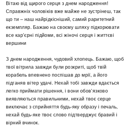
Вітаю від щирого серця з днем ​​народження!
Справжніх чоловіків вже майже не зустрінеш, так
що ти – наш найрідкісніший, самий раритетний
екземпляр. Бажаю на своєму шляху підкорювати
все кар’єрні підйоми, всі жіночі серця і життєві
вершини
З днем ​​народження, чудовий хлопець. Бажаю, щоб
твої вітрила завжди були розкриті, щоб твій
корабель впевнено поспішав до мрії, а його
підганяв вітер удачі. Нехай тобі завжди вдається
легко приймати рішення, і вони обов’язково
виявляються правильними, нехай твоє серце
виключає з сприйняття будь-яку образу і печаль,
нехай будь-яке твоє слово підтверджує бравий і
вірний вчинок.