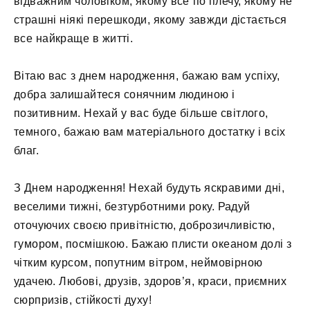
відважним чоловіком, якому все по плечу, якому не
страшні ніякі перешкоди, якому завжди дістається
все найкраще в житті.
Вітаю вас з днем ​​народження, бажаю вам успіху,
добра залишайтеся сонячним людиною і
позитивним. Нехай у вас буде більше світлого,
темного, бажаю вам матеріального достатку і всіх
благ.
З Днем народження! Нехай будуть яскравими дні,
веселими тижні, безтурботними року. Радуй
оточуючих своєю привітністю, доброзичливістю,
гумором, посмішкою. Бажаю плисти океаном долі з
чітким курсом, попутним вітром, неймовірною
удачею. Любові, друзів, здоров’я, краси, приємних
сюрпризів, стійкості духу!