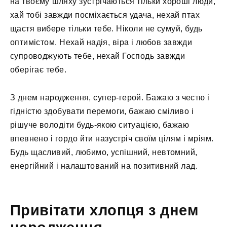
на твоєму шляху зустрічаються тільки хороші люди,
хай тобі завжди посміхається удача, нехай птах
щастя вибере тільки тебе. Ніколи не сумуй, будь
оптимістом. Нехай надія, віра і любов завжди
супроводжують тебе, нехай Господь завжди
оберігає тебе.
З днем ​​народження, супер-герой. Бажаю з честю і
гідністю здобувати перемоги, бажаю сміливо і
рішуче володіти будь-якою ситуацією, бажаю
впевнено і гордо йти назустріч своїм цілям і мріям.
Будь щасливий, любимо, успішний, невтомний,
енергійний і налаштований на позитивний лад.
Привітати хлопця з днем