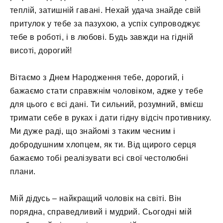
теплій, затишній гавані. Нехай удача знайде свій
притулок у тебе за пазухою, а успіх супроводжує
тебе в роботі, і в любові. Будь завжди на гідній
висоті, дорогий!
Вітаємо з Днем Народження тебе, дорогий, і
бажаємо стати справжнім чоловіком, адже у тебе
для цього є всі дані. Ти сильний, розумний, вмієш
тримати себе в руках і дати гідну відсіч противнику.
Ми дуже раді, що знайомі з таким чесним і
добродушним хлопцем, як ти. Від щирого серця
бажаємо тобі реалізувати всі свої честолюбні
плани.
Мій дідусь – найкращий чоловік на світі. Він
порядна, справедливий і мудрий. Сьогодні мій