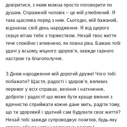
довіритися, з яким можна просто поговорити по
душам. Справжній чоловік – це мій улюблений. Я
така щаслива поряд з ним. Сьогодні, мій бажаний,
відзначає свій день народження. Я від щирого
серця вітаю тебе з торжеством. Нехай твоє життя
тече спокійно і впевнено, як повна ріка. Бажаю тобі
удачі у всьому, міцного здоров’я, завжди гарного
настрою та благополуччя.
З Днем народження мій дорогий друже! Чого тобі
побажати? Щастя, радості і здоров’я, великих
перемог у всіх справах, везіння і натхнення,
доброти і радості! що може бути краще вміння з
вдячністю сприймати кожне дане мить, радіти тому,
що ти здоровий і здатний сам будувати своє життя?
Нехай тобі завжди супроводжує позитив, будь-яку