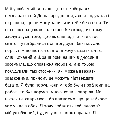
Мій улюблений, я знаю, що ти не збирався
відзначати свій День народження, але я подумала і
вирішила, що не можу залишити тебе без свята. Ти
весь рік працював практично без вихідних, тому
заслуговуєш того, щоб як слід відзначити своє
свято. Тут зібралися всі твої друзі і близькі, але
перш, ніж почнеться свято, я хочу сказати кілька
слів. Коханий мій, за ці роки наших відносин я
зрозуміла, що справжня любов є. миз тобою
побудували такі стосунки, які можна вважати
зразковими, причому це можуть підтвердити
багато. Я була поруч, коли у тебе були проблеми на
роботі, ти був поруч зі мною, коли я хворіла. Ми
ніколи не сваримося, бо вважаємо, що це забирає
час у нас в обох. Я хочу побажати тобі здоров’я,
мій улюблений, і удачі у всіх твоїх справах. Я