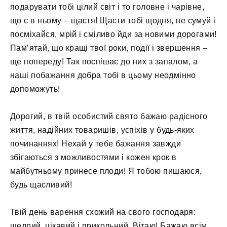
подарувати тобі цілий світ і то головне і чарівне,
що є в ньому – щастя! Щасти тобі щодня, не сумуй і
посміхайся, мрій і сміливо йди за новими дорогами!
Пам’ятай, що кращі твої роки, події і звершення –
ще попереду! Так поспішає до них з запалом, а
наші побажання добра тобі в цьому неодмінно
допоможуть!
Дорогий, в твій особистий свято бажаю радісного
життя, надійних товаришів, успіхів у будь-яких
починаннях! Нехай у тебе бажання завжди
збігаються з можливостями і кожен крок в
майбутньому принесе плоди! Я тобою пишаюся,
будь щасливий!
Твій день варення схожий на свого господаря:
щедрий, цікавий і прикольний. Вітаю! Бажаю всім