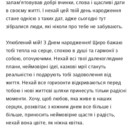
запам’ятовував добрі вчинки, слова і щасливі дати
в своєму житті. І нехай цей твій день народження
стане однією з таких дат, адже сьогодні тут
зібралися люди, які ніколи про тебе не забувають.
Улюблений мій! З Днем народження! Щиро бажаю
тобі тепла на серце, спокою в душі та гармонії з
собою, оточуючими. Нехай всі твої далекоглядние
плани, неймовірні ідеї, казкові мрії стануть
реальністю і подарують тобі задоволення від
життя. Нехай все горизонти відкриваються перед
тобою і нові життєві шляхи принесуть тільки радісні
моменти. Хочу, щоб любов, яка живе в наших
серцях, розквітає з кожним днем ​​все більше і
більше, приносить неймовірне щастя і радість,
нехай вона цвіте, як ніжна квітка.