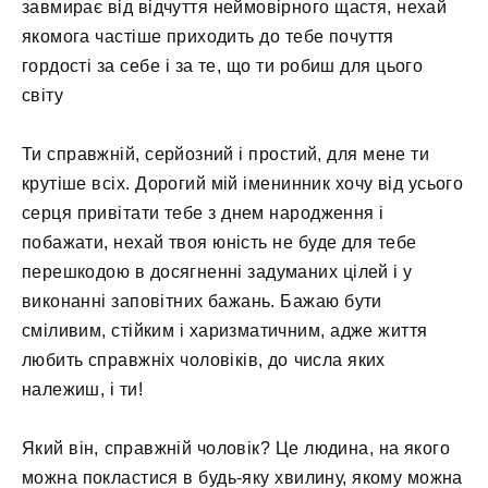
завмирає від відчуття неймовірного щастя, нехай
якомога частіше приходить до тебе почуття
гордості за себе і за те, що ти робиш для цього
світу
Ти справжній, серйозний і простий, для мене ти
крутіше всіх. Дорогий мій іменинник хочу від усього
серця привітати тебе з днем ​​народження і
побажати, нехай твоя юність не буде для тебе
перешкодою в досягненні задуманих цілей і у
виконанні заповітних бажань. Бажаю бути
сміливим, стійким і харизматичним, адже життя
любить справжніх чоловіків, до числа яких
належиш, і ти!
Який він, справжній чоловік? Це людина, на якого
можна покластися в будь-яку хвилину, якому можна