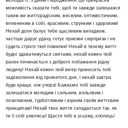
молодості, з Днем Народження! Це прекрасна
можливість сказати тобі, щоб ти завжди залишався
таким же життєрадісним, веселим, оптимістичним,
впевненим в собі, красивим, струнким і здоровим!
Нехай доля балує тебе щасливим випадком,
частіше дарує удачу, готує приємні сюрпризи і не
судить строго твої помилки! Нехай в твоєму житті
будні здаватимуться святами, нехай кожен твій
ранок починається з доброго побажання рідну
людину! Нехай кожен твій вечір приносить тобі
задоволення від прожитого дня, і нехай завтра
буде краще, ніж учора! Бажаємо тобі завжди
залишатися молодим і сильним, вольовим і
позитивним, турботливим і вірним своїм життєвим
принципам! Нехай твоє життя складається так, як
ти її собі уявляєш! Щастя тобі в усьому, хлопець!