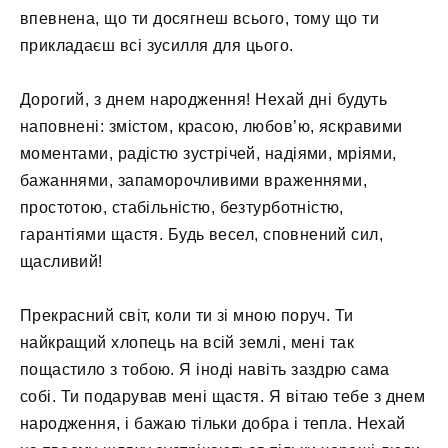
впевнена, що ти досягнеш всього, тому що ти
прикладаєш всі зусилля для цього.
Дорогий, з днем ​​народження! Нехай дні будуть
наповнені: змістом, красою, любов’ю, яскравими
моментами, радістю зустрічей, надіями, мріями,
бажаннями, запаморочливими враженнями,
простотою, стабільністю, безтурботністю,
гарантіями щастя. Будь весел, сповнений сил,
щасливий!
Прекрасний світ, коли ти зі мною поруч. Ти
найкращий хлопець на всій землі, мені так
пощастило з тобою. Я іноді навіть заздрю ​​сама
собі. Ти подарував мені щастя. Я вітаю тебе з днем
​​народження, і бажаю тільки добра і тепла. Нехай