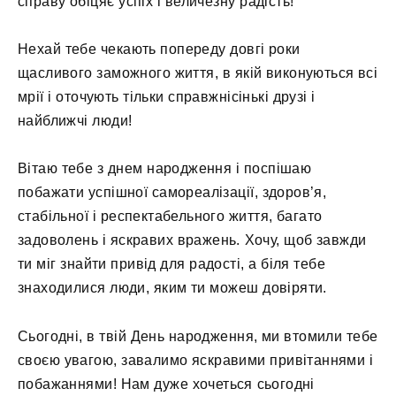
справу обіцяє успіх і величезну радість!
Нехай тебе чекають попереду довгі роки
щасливого заможного життя, в якій виконуються всі
мрії і оточують тільки справжнісінькі друзі і
найближчі люди!
Вітаю тебе з днем ​​народження і поспішаю
побажати успішної самореалізації, здоров’я,
стабільної і респектабельного життя, багато
задоволень і яскравих вражень. Хочу, щоб завжди
ти міг знайти привід для радості, а біля тебе
знаходилися люди, яким ти можеш довіряти.
Сьогодні, в твій День народження, ми втомили тебе
своєю увагою, завалимо яскравими привітаннями і
побажаннями! Нам дуже хочеться сьогодні