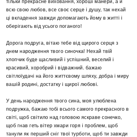
тільки прекрасне виховання, хороші манери, а й
всю свою любов, все своє серце і душу, так нехай
ці вкладення завжди допомагають йому в житті і
оберігають від усього поганого!
Дорога подруга, вітаю тебе від щирого серця з
днем ​​народження твого синочка! Нехай твій
хлопчик буде щасливий і успішний, веселий і
красивий, хоробрий і відважний. бажаю
світлоїудачі на його життєвому шляху, добра і миру
вашій родині, достатку і щирої любові.
У день народження твого сина, моя улюблена
подружка, бажаю тобі всього самого прекрасного в
світі, щоб світило над головою яскраве сонечко,
щоб гнав геть вітер хмари горя і проблем, щоб
танули як перший сніг твої турботи, щоб ти завжди