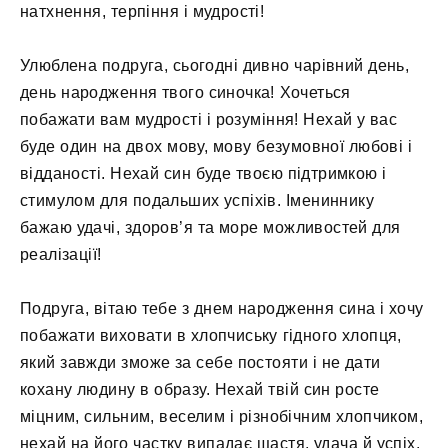
натхнення, терпіння і мудрості!
Улюблена подруга, сьогодні дивно чарівний день,
день народження твого синочка! Хочеться
побажати вам мудрості і розуміння! Нехай у вас
буде один на двох мову, мову безумовної любові і
відданості. Нехай син буде твоєю підтримкою і
стимулом для подальших успіхів. Імениннику
бажаю удачі, здоров’я та море можливостей для
реалізації!
Подруга, вітаю тебе з днем ​​народження сина і хочу
побажати виховати в хлопчиську гідного хлопця,
який завжди зможе за себе постояти і не дати
кохану людину в образу. Нехай твій син росте
міцним, сильним, веселим і різнобічним хлопчиком,
нехай на його частку випадає щастя, удача й успіх.