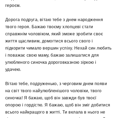
героєм.
Дорога подруга, вітаю тебе з днем ​​народження
твого героя. Бажаю твоєму хлопцеві стати
справжнім чоловіком, який зможе зробити своє
життя щасливим, домогтися всього свого і
підкорити чимало вершин успіху. Нехай син любить
і поважає свою маму, бажаю залишатися для
улюбленого синочка дороговказною зіркою і
удачею.
Вітаю тебе, подруженько, з черговим днем ​​появи
на світ твого найулюбленішого чоловіки, твого
синочка! Я бажаю, щоб він завжди був твоєї
опорою і гордістю. Я бажаю, щоб він зміг добитися
всього найкращого в житті. Ти вклала в нього не