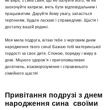
не виріс з сина свин, що не балуйте його, чи не
заохочуйте капризи, вчіть бути відповідальним і
працьовитим. Даруйте йому увагу, запасіться
терпінням, будьте ласкаві і справедливі. Щастя і
достатку вашій родині.
Моя мила подруга, вітаю тебе з черговим днем ​​
народження твого сина! Бажаю тобі материнської
гордості за своє дитя. Спокою, порядку і миру в
домі. Міцного здоров’я і приголомшливих
досягнень, взаєморозуміння і справжнього
сімейного щастя!
Привітання подрузі з днем
народження сина своїми