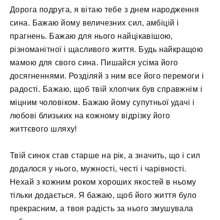
Дорога подруга, я вітаю тебе з днем ​​народження
сина. Бажаю йому величезних сил, амбіцій і
прагнень. Бажаю для нього найцікавішою,
різноманітної і щасливого життя. Будь найкращою
мамою для свого сина. Пишайся усіма його
досягненнями. Розділяй з ним все його перемоги і
радості. Бажаю, щоб твій хлопчик був справжнім і
міцним чоловіком. Бажаю йому супутньої удачі і
любові близьких на кожному відрізку його
життєвого шляху!
Твій синок став старше на рік, а значить, що і сил
додалося у нього, мужності, честі і чарівності.
Нехай з кожним роком хороших якостей в ньому
тільки додається. Я бажаю, щоб його життя було
прекрасним, а твоя радість за нього змушувала