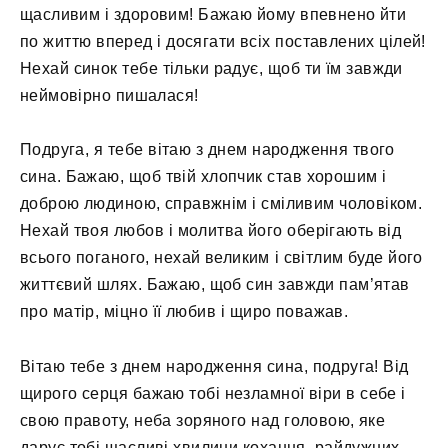
щасливим і здоровим! Бажаю йому впевнено йти
по життю вперед і досягати всіх поставлених цілей!
Нехай синок тебе тільки радує, щоб ти їм завжди
неймовірно пишалася!
Подруга, я тебе вітаю з днем ​​народження твого
сина. Бажаю, щоб твій хлопчик став хорошим і
доброю людиною, справжнім і сміливим чоловіком.
Нехай твоя любов і молитва його оберігають від
всього поганого, нехай великим і світлим буде його
життєвий шлях. Бажаю, щоб син завжди пам’ятав
про матір, міцно її любив і щиро поважав.
Вітаю тебе з днем ​​народження сина, подруга! Від
щирого серця бажаю тобі незламної віри в себе і
свою правоту, неба зоряного над головою, яке
дарує тобі щасливі хвилини кохання, райдужних