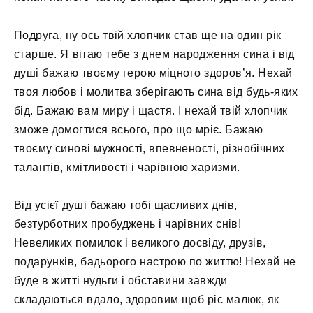
Подруга, ну ось твій хлопчик став ще на один рік
старше. Я вітаю тебе з днем ​​народження сина і від
душі бажаю твоєму герою міцного здоров’я. Нехай
твоя любов і молитва зберігають сина від будь-яких
бід. Бажаю вам миру і щастя. І нехай твій хлопчик
зможе домогтися всього, про що мріє. Бажаю
твоєму синові мужності, впевненості, різнобічних
талантів, кмітливості і чарівною харизми.
Від усієї душі бажаю тобі щасливих днів,
безтурботних пробуджень і чарівних снів!
Невеликих помилок і великого досвіду, друзів,
подарунків, бадьорого настрою по життю! Нехай не
буде в житті нудьги і обставини завжди
складаються вдало, здоровим щоб ріс малюк, як