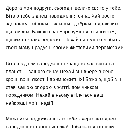
Дорога моя подруга, сьогодні велике свято у тебе.
Вітаю тебе з днем ​​народження сина. Хай росте
здоровим і міцним, сильним і добрим, відважним і
щасливим. Бажаю взаєморозуміння з синочком,
щирих і теплих відносин. Нехай син міцно любить
свою маму і радує її своїми життєвими перемогами.
Вітаю з днем ​​народження кращого хлопчика на
планеті – вашого сина! Нехай він вбере в себе
кращі ваші якості і примножить їх! Бажаю, щоб він
став вашою опорою в житті, помічником і
порадником. Нехай в ньому втіляться ваші
найкращі мрії і надії!
Мила моя подружка вітаю тебе з черговим днем ​​
народження твого синочка! Побажаю я синочку