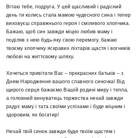
Вітаю тебе, подруга. У цей щасливий і радісний
день ти колись стала мамою чудесного сина і тепер
виховуєш справжнього героя і сміливого хлопчика.
Бажаю, щоб син завжди міцно любив маму і
поділяв з нею будь-яку свою перемогу, бажаю
твоєму хлопчику яскравих ліхтарів щастя і вогників
любові на життєвому шляху.
Хочеться привітати Вас – прекрасних батьків – з
Днем Народження вашого славного синочка! Від
щирого серця бажаємо Вашій родині миру і тепла,
а головний винуватець торжества нехай завжди
радує маму і тата своїми успіхами і буде міцним і
здоровим, як богатир!
Нехай твій синок завжди буде твоїм щастям і