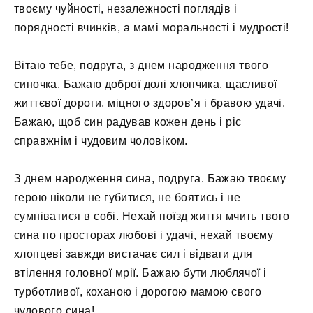
твоєму чуйності, незалежності поглядів і
порядності вчинків, а мамі моральності і мудрості!
Вітаю тебе, подруга, з днем ​​народження твого
синочка. Бажаю доброї долі хлопчика, щасливої ​​
життєвої дороги, міцного здоров’я і бравою удачі.
Бажаю, щоб син радував кожен день і ріс
справжнім і чудовим чоловіком.
З днем ​​народження сина, подруга. Бажаю твоєму
герою ніколи не губитися, не боятись і не
сумніватися в собі. Нехай поїзд життя мчить твого
сина по просторах любові і удачі, нехай твоєму
хлопцеві завжди вистачає сил і відваги для
втілення головної мрії. Бажаю бути люблячої і
турботливої, коханою і дорогою мамою свого
чудового сина!