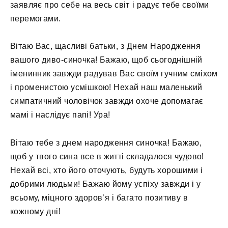
заявляє про себе на весь світ і радує тебе своїми
перемогами.
Вітаю Вас, щасливі батьки, з Днем Народження
вашого диво-синочка! Бажаю, щоб сьогоднішній
іменинник завжди радував Вас своїм гучним сміхом
і променистою усмішкою! Нехай наш маленький
симпатичний чоловічок завжди охоче допомагає
мамі і наслідує папі! Ура!
Вітаю тебе з днем ​​народження синочка! Бажаю,
щоб у твого сина все в житті складалося чудово!
Нехай всі, хто його оточують, будуть хорошими і
добрими людьми! Бажаю йому успіху завжди і у
всьому, міцного здоров’я і багато позитиву в
кожному дні!