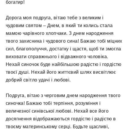
богатир!
Дорога моя подруга, вітаю тебе з великим і
чудовим святом – Днем, в який ти колись стала
мамою чарівного хлопчаки. З днем ​​народження
твого захисника і чудового сина! Бажаю тобі міцних
сил, благополуччя, достатку і щастя, щоб ти змогла
виховати справжнього і відважного чоловіка.
Нехай синочок буде найбільшою радістю і гордістю
твоєї душі. Нехай його життєвий шлях висвітлює
добрий світло удачі і любові.
Подруга, вітаю з черговим днем ​​народження твого
синочка! Бажаю тобі терпіння, розуміння і
величезної синівської любові. Нехай все його
досягнення відображаються гордістю і радістю в
твоєму материнському серці. Будьте щасливі,