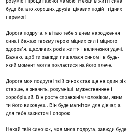
розуміє і процвітаючої мамою. Нехай в житті сина
буде багато хороших друзів, цікавих подій і гідних
перемог!
Дорога подруга, я вітаю тебе з днем ​​народження
сина і бажаю твоєму герою міцних сил і міцного
здоров’я, щасливих років життя і величезної удачі.
Бажаю, щоб ти завжди пишалася сином і в будь-
який момент могла покластися на його плече.
Дорога моя подруга! твій синок став ще на один рік
старше, а значить, розумніші, мужественнее і
хоробріший. Він росте справжнім чоловіком, яким
ти його виховуєш. Він буде магнітом для дівчат, а
для тебе захистом і опорою.
Нехай твій синочок, моя мила подруга, завжди буде