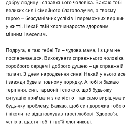
добру людину і справжнього чоловіка. Бажаю тобі
великих сил і сімейного благополуччя, а твоєму
герою – безсумнівних успіхів і переможних вершин
у житті. Нехай твій хлопчинаросте здоровим,
міцним і веселим.
Подруга, вітаю тебе! Ти – чудова мама, і з цим не
посперечаєшся. Виховувати справжнього чоловіка,
хороброго серцем і доброго душею – це справжній
талант. З днем ​​народження сина! Нехай у нього все
і завжди буде в повному порядку. А тобі я бажаю
терпіння, сил, гармонії і спокою, щоб будь-яку
ситуацію приймати з легкістю і так само вирішувати
будь-яку проблему. Бажаю, щоб син дорожив тобою
і ніколи не відштовхував твоєї любові! Здоров’я,
успіхів, щастя тобі і твоїй хлопчикові.