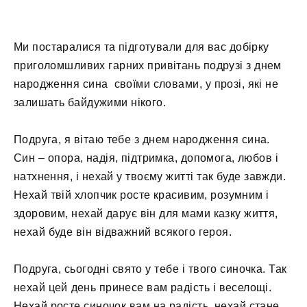
Ми постаралися та підготували для вас добірку
приголомшливих гарних привітань подрузі з днем
народження сина своїми словами, у прозі, які не
залишать байдужими нікого.
Подруга, я вітаю тебе з днем ​​народження сина.
Син – опора, надія, підтримка, допомога, любов і
натхнення, і нехай у твоєму житті так буде завжди.
Нехай твій хлопчик росте красивим, розумним і
здоровим, нехай дарує він для мами казку життя,
нехай буде він відважний всякого героя.
Подруга, сьогодні свято у тебе і твого синочка. Так
нехай цей день принесе вам радість і веселощі.
Нехай росте синочок вам на радість, нехай стане