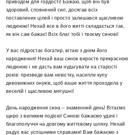
приводом для гордості! Бажаю, щоб він був
здоровий, сповнений сил, досягав всіх
поставлених цілей і просто залишався щасливою
людиною! Нехай все в його житті складається так,
як він сам бажає! Всіх благ тобі і твоєму синові!
У вас підростає богатир, вітаю з днем ​​його
народження! Нехай ваш синок виросте прекрасною
людиною і не дасть вам нудьгувати на старості
років: призведе вам невістку, насипле купу
дивовижних онуків, щоб ваше життя проходила у
веселій і щасливою метушні!
День народження сина – знаменний день! Вітаємо
щиро з великим подією! Синові бажаємо удачі і
благополуччя на довгому життєвому шляху. Нехай
радує вас успішними справами! Вам бажаємо з