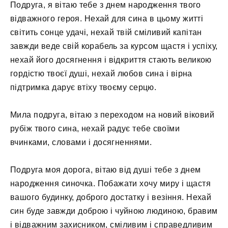
Подруга, я вітаю тебе з днем ​​народження твого
відважного героя. Нехай для сина в цьому житті
світить сонце удачі, нехай твій сміливий капітан
завжди веде свій корабель за курсом щастя і успіху,
нехай його досягнення і відкриття стають великою
гордістю твоєї душі, нехай любов сина і вірна
підтримка дарує втіху твоєму серцю.
Мила подруга, вітаю з переходом на новий віковий
рубіж твого сина, нехай радує тебе своїми
вчинками, словами і досягненнями.
Подруга моя дорога, вітаю від душі тебе з днем ​​
народження синочка. Побажати хочу миру і щастя
вашого будинку, доброго достатку і везіння. Нехай
син буде завжди доброю і чуйною людиною, бравим
і відважним захисником, сміливим і справедливим