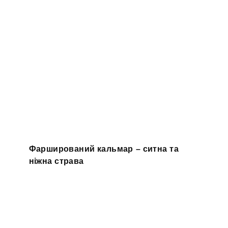
Фарширований кальмар – ситна та
ніжна страва