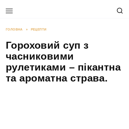
Перейти
до
вмісту
ГОЛОВНА
»
РЕЦЕПТИ
Гороховий суп з
часниковими
рулетиками – пікантна
та ароматна страва.