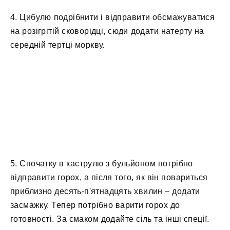
4. Цибулю подрібнити і відправити обсмажуватися
на розігрітій сковорідці, сюди додати натерту на
середній тертці моркву.
5. Спочатку в каструлю з бульйоном потрібно
відправити горох, а після того, як він повариться
приблизно десять-п'ятнадцять хвилин – додати
засмажку. Тепер потрібно варити горох до
готовності. За смаком додайте сіль та інші спеції.