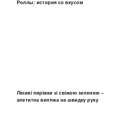
Роллы: история со вкусом
Ліниві пиріжки зі свіжою зеленню –
апетитна випічка на швидку руку