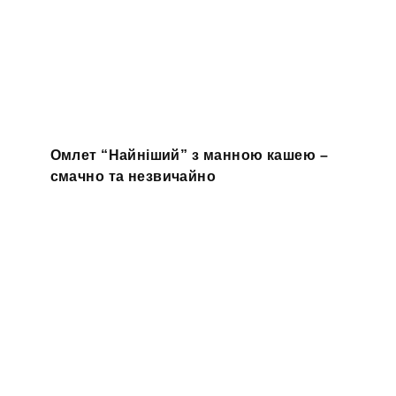
Омлет “Найніший” з манною кашею –
смачно та незвичайно