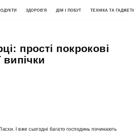
РОДУКТИ
ЗДОРОВ’Я
ДІМ І ПОБУТ
ТЕХНІКА ТА ГАДЖЕТ
ці: прості покрокові
 випічки
Пасхи. І вже сьогодні багато господинь починають