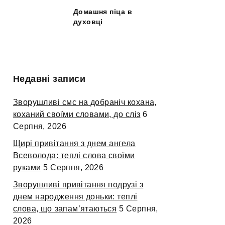
Домашня піца в
духовці
Недавні записи
Зворушливі смс на добраніч кохана,
коханий своїми словами, до сліз
6
Серпня, 2026
Щирі привітання з днем ангела
Всеволода: теплі слова своїми
руками
5 Серпня, 2026
Зворушливі привітання подрузі з
днем народження доньки: теплі
слова, що запам’ятаються
5 Серпня,
2026