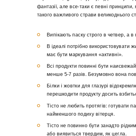
фантазії, але все-таки є певні принципи,
такого важливого страви великоднього ст
Випікають паску строго в четвер, а в
В ідеалі потрібно використовувати жи
має бути маркування «активні».
Всі продукти повинні бути наисвежа
менше 5-7 разів. Безумовно вона пов
Білки і жовтки для глазурі відокрем
перешкодити продукту досить взбить
Тісто не любить протягів: готувати п
найменшого подиху вітерця.
Тісто не повинно бути занадто рідки
або виявиться твердим, як цегла.