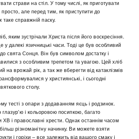
ати страви на стіл. У тому числі, як приготувати
ь просто, але перед тим, як приступити до
ж таке справжній паску.
б, яким зустрічали Христа після його воскресіння.
е у далекі язичницькі часи. Тоді це був особливий
 до свята Сонця. Він був символом достатку і
авилися з особливим трепетом та увагою. Цей хліб
 на врожай рік, а так же вберегти від катаклізмів
 трансформувалися у християнські, і сьогодні
вяткового столу.
му тесті з опари з додаванням яєць і родзинок.
 глазур’ю і кольоровою посипкою, багато
ви ХВ і православні хрести. Однак останнім часом
більш різноманітну начинку. Ви можете взяти
рукти і горіхи – все залежить від вашого смаку і