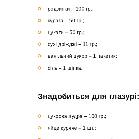
родзинки – 100 гр.;
курага – 50 гр.;
цукати – 50 гр.;
сухі дріжджі – 11 гр.;
ванільний цукор – 1 пакетик;
сіль – 1 щіпка.
Знадобиться для глазурі
цукрова пудра – 100 гр.;
яйце куряче – 1 шт.;