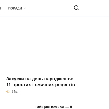
И
ПОРАДИ
Закуски на день народження:
11 простих і смачних рецептів
54к.
Імбирне печиво — 9