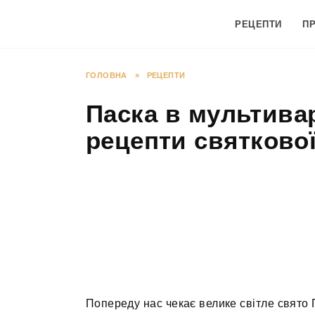
Перейти
до
РЕЦЕПТИ
П
вмісту
ГОЛОВНА
»
РЕЦЕПТИ
Паска в мультивар
рецепти святкової
Попереду нас чекає велике світле свято 