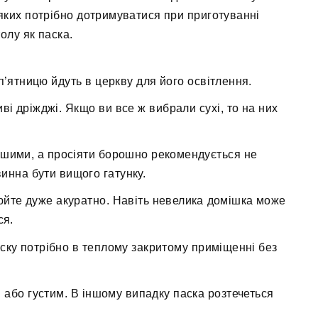
 яких потрібно дотримуватися при приготуванні
олу як паска.
 п’ятницю йдуть в церкву для його освітлення.
ві дріжджі. Якщо ви все ж вибрали сухі, то на них
йшими, а просіяти борошно рекомендується не
инна бути вищого гатунку.
люйте дуже акуратно. Навіть невелика домішка може
ся.
аску потрібно в теплому закритому приміщенні без
м або густим. В іншому випадку паска розтечеться