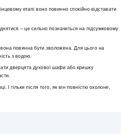
кінцевому етапі воно повинно спокійно відставати
іднятися – це сильно позначиться на підсумковому
о вона повинна бути зволожена. Для цього на
ість з водою.
вати дверцята духової шафи або кришку
асти.
. І тільки після того, як він повністю охолоне,