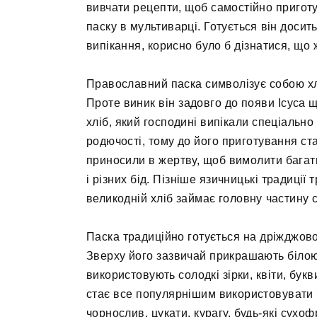
вивчати рецепти, щоб самостійно приготув
паску в мультиварці. Готується він досит
випікання, корисно було б дізнатися, що 
Православний паска символізує собою хлі
Проте виник він задовго до появи Ісуса щ
хліб, який господині випікали спеціально
родючості, тому до його приготування ст
приносили в жертву, щоб вимолити багатий
і різних бід. Пізніше язичницькі традиції
великодній хліб займає головну частину с
Паска традиційно готується на дріжджово
Зверху його зазвичай прикрашають білою
використовують солодкі зірки, квіти, бук
стає все популярнішим використовувати 
чорнослив, цукати, курагу, будь-які сухоф