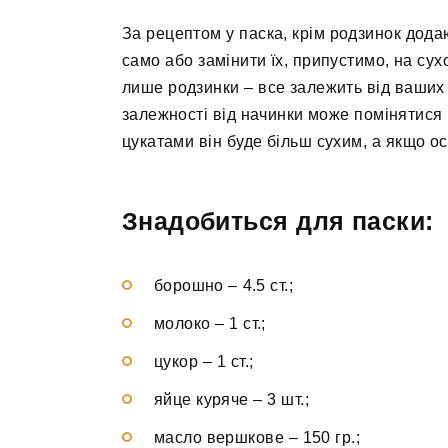
За рецептом у паска, крім родзинок додаю
само або замінити їх, припустимо, на су
лише родзинки – все залежить від ваших 
залежності від начинки може помінятися 
цукатами він буде більш сухим, а якщо о
Знадобиться для паски:
борошно – 4.5 ст.;
молоко – 1 ст.;
цукор – 1 ст.;
яйце куряче – 3 шт.;
масло вершкове – 150 гр.;