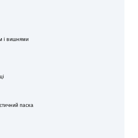
м і вишнями
ці
ієтичний паска