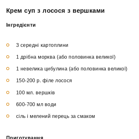
Крем суп з лосося з вершками
Інгредієнти
3 середні картоплини
1 дрібна морква (або половинка великої)
1 невелика цибулина (або половинка великої)
150-200 р. філе лосося
100 мл. вершків
600-700 мл води
сіль і мелений перець за смаком
Приготування