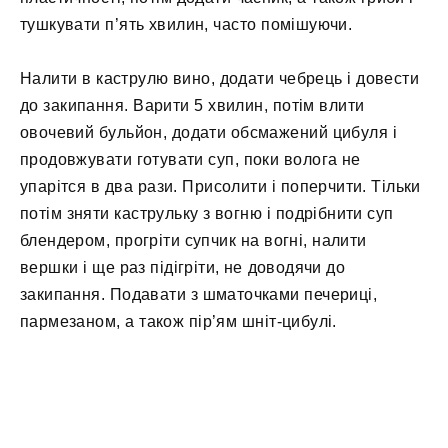
тушкувати п’ять хвилин, часто помішуючи.
Налити в каструлю вино, додати чебрець і довести
до закипання. Варити 5 хвилин, потім влити
овочевий бульйон, додати обсмажений цибуля і
продовжувати готувати суп, поки волога не
упарітся в два рази. Присолити і поперчити. Тільки
потім зняти каструльку з вогню і подрібнити суп
блендером, прогріти супчик на вогні, налити
вершки і ще раз підігріти, не доводячи до
закипання. Подавати з шматочками печериці,
пармезаном, а також пір’ям шніт-цибулі.