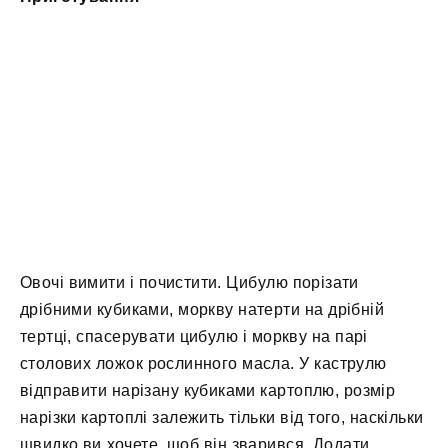
Овочі вимити і почистити. Цибулю порізати
дрібними кубиками, моркву натерти на дрібній
тертці, спасерувати цибулю і моркву на парі
столових ложок рослинного масла. У каструлю
відправити нарізану кубиками картоплю, розмір
нарізки картоплі залежить тільки від того, наскільки
швидко ви хочете, щоб він зварився. Додати