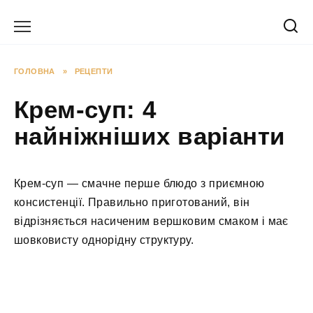
Перейти
до
вмісту
ГОЛОВНА
»
РЕЦЕПТИ
Крем-суп: 4
найніжніших варіанти
Крем-суп — смачне перше блюдо з приємною
консистенції. Правильно приготований, він
відрізняється насиченим вершковим смаком і має
шовковисту однорідну структуру.