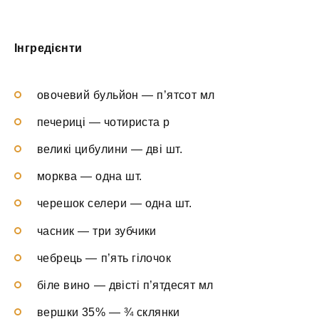
Інгредієнти
овочевий бульйон — п’ятсот мл
печериці — чотириста р
великі цибулини — дві шт.
морква — одна шт.
черешок селери — одна шт.
часник — три зубчики
чебрець — п’ять гілочок
біле вино — двісті п’ятдесят мл
вершки 35% — ¾ склянки