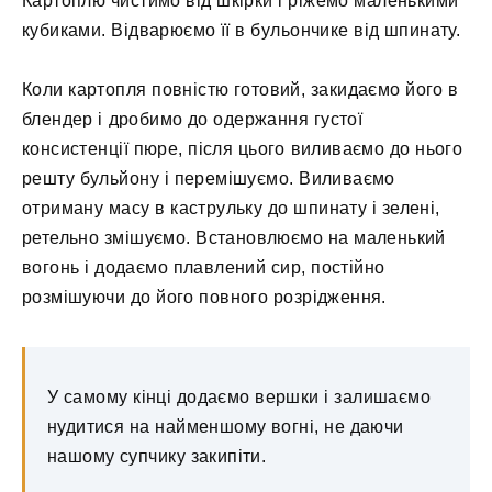
Картоплю чистимо від шкірки і ріжемо маленькими
кубиками. Відварюємо її в бульончике від шпинату.
Коли картопля повністю готовий, закидаємо його в
блендер і дробимо до одержання густої
консистенції пюре, після цього виливаємо до нього
решту бульйону і перемішуємо. Виливаємо
отриману масу в каструльку до шпинату і зелені,
ретельно змішуємо. Встановлюємо на маленький
вогонь і додаємо плавлений сир, постійно
розмішуючи до його повного розрідження.
У самому кінці додаємо вершки і залишаємо
нудитися на найменшому вогні, не даючи
нашому супчику закипіти.