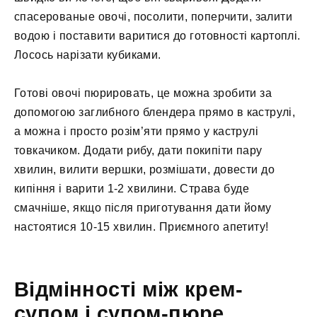
спасерованые овочі, посолити, поперчити, залити
водою і поставити варитися до готовності картоплі.
Лосось нарізати кубиками.
Готові овочі пюрировать, це можна зробити за
допомогою заглибного блендера прямо в каструлі,
а можна і просто розім’яти прямо у каструлі
товкачиком. Додати рибу, дати покипіти пару
хвилин, вилити вершки, розмішати, довести до
кипіння і варити 1-2 хвилини. Страва буде
смачніше, якщо після приготування дати йому
настоятися 10-15 хвилин. Приємного апетиту!
Відмінності між крем-
супом і супом-пюре