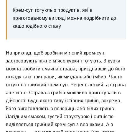
Крем-суп готують з продуктів, які в
приготованому вигляді можна подрібнити до
кашоподібного стану.
Наприклад, щоб зробити м’ясний крем-суп,
застосовують ніжне м’ясо курки і готують. З курки
можна зробити смачна страва, приєднавши до його
складу такі приправи, як мигдаль або імбир. Часто
готують і грибний крем-суп. Рецепт легкий, а страва
апетитне. Страва з грибів можливо приготувати в
дійсності будь-якого типу їстівних грибів, зокрема,
його виготовляють з печериць або білих грибів.
Лагідним смаком, густий структурою і ситністю
виділяється грибний крем-суп з вершками. А з