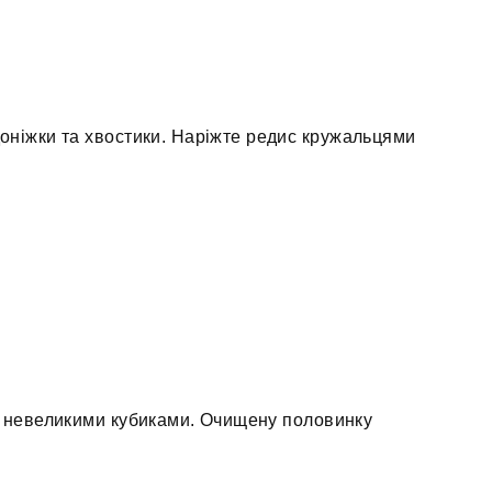
доніжки та хвостики. Наріжте редис кружальцями
те невеликими кубиками. Очищену половинку