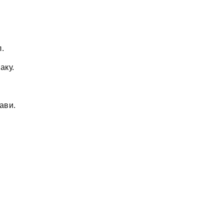
л.
аку.
ави.