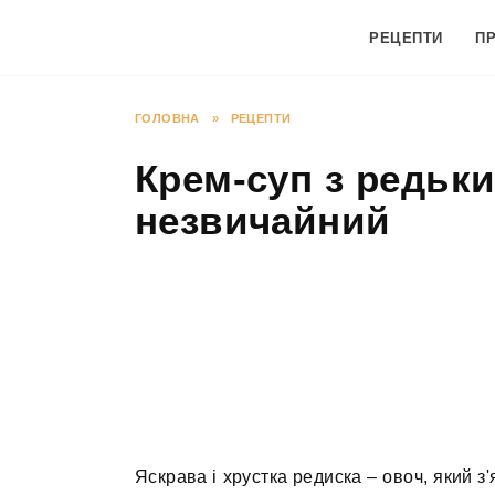
Перейти
до
РЕЦЕПТИ
П
вмісту
ГОЛОВНА
»
РЕЦЕПТИ
Крем-суп з редьки
незвичайний
Яскрава і хрустка редиска – овоч, який з