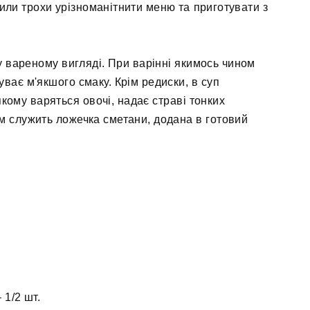
или трохи урізноманітнити меню та приготувати з
у вареному вигляді. При варінні якимось чином
уває м'якшого смаку. Крім редиски, в суп
кому варяться овочі, надає страві тонких
 служить ложечка сметани, додана в готовий
–
1/2 шт.