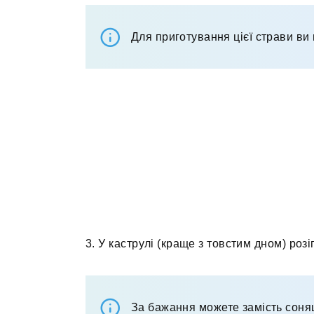
Для приготування цієї страви ви 
3. У каструлі (краще з товстим дном) розі
За бажання можете замість соняш