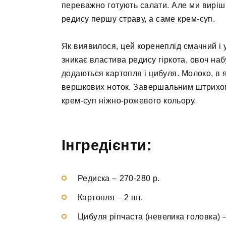
переважно готують салати. Але ми виріш
редису першу страву, а саме крем-суп.
Як виявилося, цей коренеплід смачний і 
зникає властива редису гіркота, овоч наб
додаються картопля і цибуля. Молоко, в я
вершкових ноток. Завершальним штрихом
крем-суп ніжно-рожевого кольору.
Інгредієнти:
Редиска
–
270-280 р.
Картопля
–
2 шт.
Цибуля ріпчаста (невелика головка)