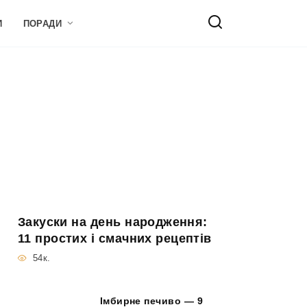
И
ПОРАДИ
Закуски на день народження:
11 простих і смачних рецептів
54к.
Імбирне печиво — 9