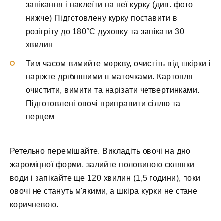
запікання і наклеїти на неї курку (див. фото
нижче) Підготовлену курку поставити в
розігріту до 180°С духовку та запікати 30
хвилин
Тим часом вимийте моркву, очистіть від шкірки і
наріжте дрібнішими шматочками. Картопля
очистити, вимити та нарізати четвертинками.
Підготовлені овочі приправити сіллю та
перцем
Ретельно перемішайте. Викладіть овочі на дно
жароміцної форми, залийте половиною склянки
води і запікайте ще 120 хвилин (1,5 години), поки
овочі не стануть м'якими, а шкіра курки не стане
коричневою.