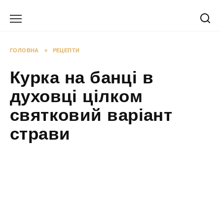
Перейти
до
вмісту
ГОЛОВНА
»
РЕЦЕПТИ
Курка на банці в
духовці цілком
святковий варіант
страви