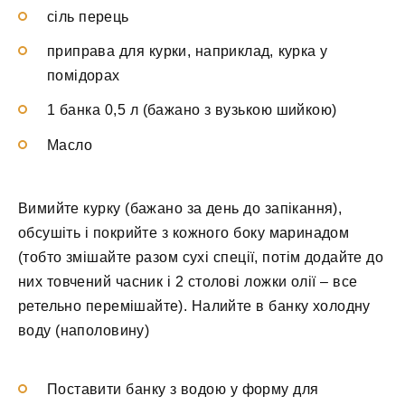
сіль перець
приправа для курки, наприклад, курка у
помідорах
1 банка 0,5 л (бажано з вузькою шийкою)
Масло
Вимийте курку (бажано за день до запікання),
обсушіть і покрийте з кожного боку маринадом
(тобто змішайте разом сухі спеції, потім додайте до
них товчений часник і 2 столові ложки олії – все
ретельно перемішайте). Налийте в банку холодну
воду (наполовину)
Поставити банку з водою у форму для