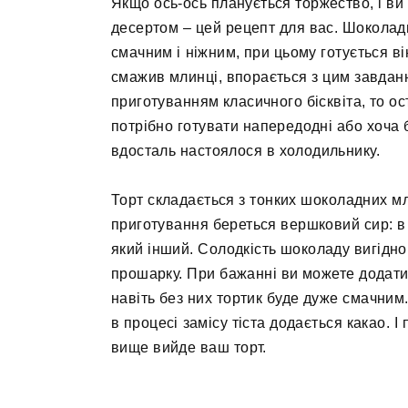
Якщо ось-ось планується торжество, і ви
десертом – цей рецепт для вас. Шокола
смачним і ніжним, при цьому готується ві
смажив млинці, впорається з цим завдан
приготуванням класичного бісквіта, то о
потрібно готувати напередодні або хоча б
вдосталь настоялося в холодильнику.
Торт складається з тонких шоколадних мл
приготування береться вершковий сир: в 
який інший. Солодкість шоколаду вигідно
прошарку. При бажанні ви можете додати 
навіть без них тортик буде дуже смачним
в процесі замісу тіста додається какао. 
вище вийде ваш торт.