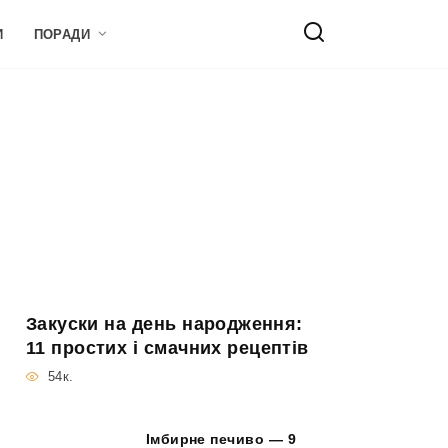
И
ПОРАДИ
Закуски на день народження:
11 простих і смачних рецептів
54к.
Імбирне печиво — 9