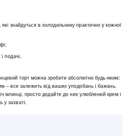
 які знайдуться в холодильнику практично у кожної
фі;
 і подачі.
инцевий торт можна зробити абсолютно будь-яким:
им – все залежить від ваших уподобань і бажань.
іч млинці, просто додайте до них улюблений крем і
ь у захваті.