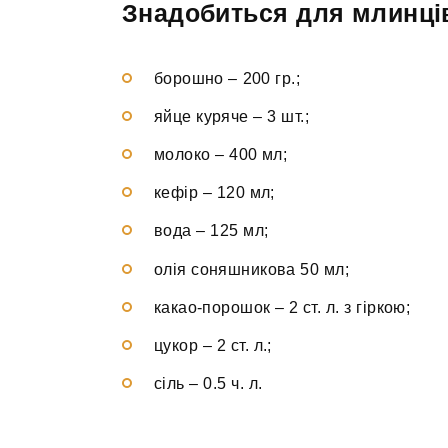
Знадобиться для млинці
борошно – 200 гр.;
яйце куряче – 3 шт.;
молоко – 400 мл;
кефір – 120 мл;
вода – 125 мл;
олія соняшникова 50 мл;
какао-порошок – 2 ст. л. з гіркою;
цукор – 2 ст. л.;
сіль – 0.5 ч. л.