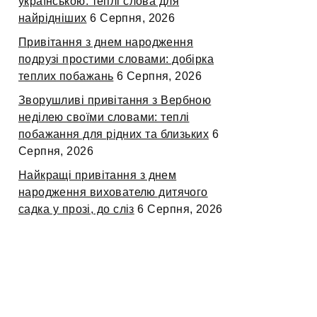
українською: теплі слова для
найрідніших
6 Серпня, 2026
Привітання з днем народження
подрузі простими словами: добірка
теплих побажань
6 Серпня, 2026
Зворушливі привітання з Вербною
неділею своїми словами: теплі
побажання для рідних та близьких
6
Серпня, 2026
Найкращі привітання з днем
народження вихователю дитячого
садка у прозі, до сліз
6 Серпня, 2026