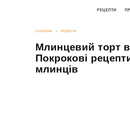
Перейти
до
РЕЦЕПТИ
П
вмісту
ГОЛОВНА
»
РЕЦЕПТИ
Млинцевий торт в
Покрокові рецепти
млинців