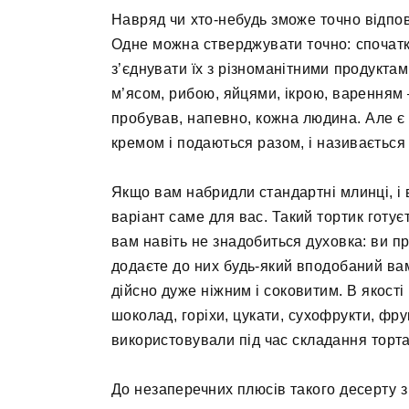
Навряд чи хто-небудь зможе точно відпов
Одне можна стверджувати точно: спочатк
з’єднувати їх з різноманітними продуктам
м’ясом, рибою, яйцями, ікрою, варенням –
пробував, напевно, кожна людина. Але є 
кремом і подаються разом, і називається
Якщо вам набридли стандартні млинці, і 
варіант саме для вас. Такий тортик готує
вам навіть не знадобиться духовка: ви про
додаєте до них будь-який вподобаний ва
дійсно дуже ніжним і соковитим. В якост
шоколад, горіхи, цукати, сухофрукти, фру
використовували під час складання торта
До незаперечних плюсів такого десерту з