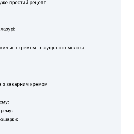
уже простий рецепт
лазурі:
иль» з кремом із згущеного молока
а з заварним кремом
ему:
крему:
рошарки: