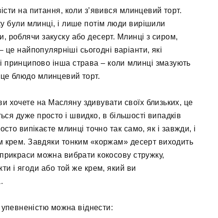
істи на питання, коли з’явився млинцевий торт.
у були млинці, і лише потім люди вирішили
и, роблячи закуску або десерт. Млинці з сиром,
 це найпопулярніші сьогодні варіанти, які
і принципово інша страва – коли млинці змазують
 це блюдо млинцевий торт.
ви хочете на Масляну здивувати своїх близьких, це
ться дуже просто і швидко, в більшості випадків
сто випікаєте млинці точно так само, як і завжди, і
м крем. Завдяки тонким «коржам» десерт виходить
і прикраси можна вибрати кокосову стружку,
кти і ягоди або той же крем, який ви
.
 упевненістю можна віднести: