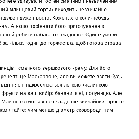
 хочете здивувати гостей смачним і незвичайним
дний млинцевий тортик виходить незвичайно
н дуже і дуже просто. Кожен, хто коли-небудь
ням. А якщо порівняти його приготування з
станній робити набагато складніше. Єдине умови –
 за кілька годин до торжества, щоб готова страва
инців і смачного вершкового крему. Для його
рецепті це Маскарпоне, але ви можете взяти будь-
 відтіняє і підкреслюється легкою кислинкою
фрукти на ваш вибір: банани, ківі, полуницю. Але
. Млинці готуються не складніше звичайних, просто
І пам’ятайте: чим менше діаметр сковороди, тим