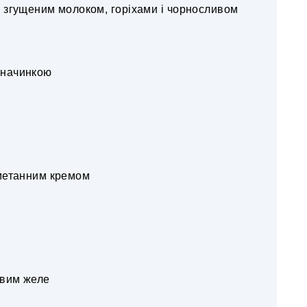
і згущеним молоком, горіхами і чорносливом
 начинкою
метанним кремом
овим желе