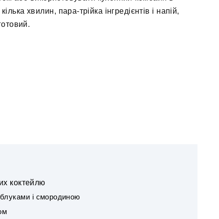
ілька хвилин, пара-трійка інгредієнтів і напій,
готовий.
их коктейлю
яблуками і смородиною
ом