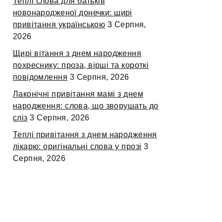
Теплі слова для батьків
новонародженої донечки: щирі
привітання українською
3 Серпня,
2026
Щирі вітання з днем народження
похреснику: проза, вірші та короткі
повідомлення
3 Серпня, 2026
Лаконічні привітання мамі з днем
народження: слова, що зворушать до
сліз
3 Серпня, 2026
Теплі привітання з днем народження
лікарю: оригінальні слова у прозі
3
Серпня, 2026