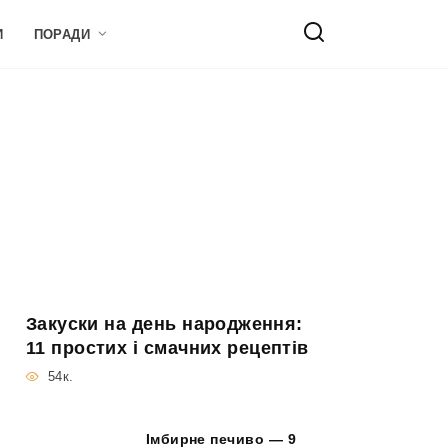
И
ПОРАДИ
Закуски на день народження:
11 простих і смачних рецептів
54к.
Імбирне печиво — 9