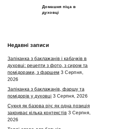
Домашня піца в
духовці
Недавні записи
Запіканка з баклажанів і кабачків в
духовці: рецепти з фото, з сиром та
помідорами, з фаршем
3 Серпня,
2026
Запіканка з баклажанів, фаршу та
помідорів у духовці
3 Серпня, 2026
Сукня як базова річ: як одна позиція
закриває кілька контекстів
3 Серпня,
2026