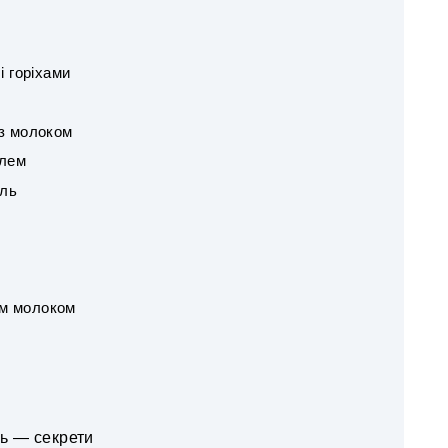
і горіхами
 з молоком
алем
йль
»
им молоком
ь — секрети