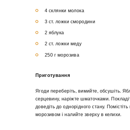
4 склянки молока
3 ст. ложки смородини
2 яблука
2 ст. ложки меду
250 г морозива
Приготування
Ягоди переберіть, вимийте, обсушіть. Ябл
серцевину, наріжте шматочками. Покладіт
доведіть до однорідного стану. Помістіть
морозивом і налийте зверху в келихи.