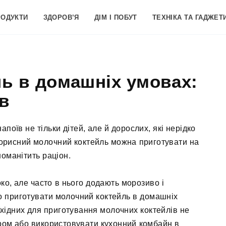
РОДУКТИ
ЗДОРОВ’Я
ДІМ І ПОБУТ
ТЕХНІКА ТА ГАДЖЕТ
ь в домашніх умовах:
ів
оїв не тільки дітей, але й дорослих, які нерідко
 Корисний молочний коктейль можна приготувати на
зноманітить раціон.
о, але часто в нього додають морозиво і
но приготувати молочний коктейль в домашніх
хідних для приготування молочних коктейлів не
ром або використовувати кухонний комбайн в