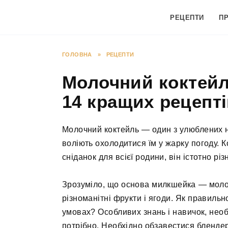
Перейти
до
РЕЦЕПТИ
П
вмісту
ГОЛОВНА
»
РЕЦЕПТИ
Молочний коктейл
14 кращих рецепт
Молочний коктейль — один з улюблених нап
воліють охолодитися їм у жарку погоду.
сніданок для всієї родини, він істотно рі
Зрозуміло, що основа милкшейка — молок
різноманітні фрукти і ягоди. Як правиль
умовах? Особливих знань і навичок, необ
потрібно. Необхідно обзавестися бленде