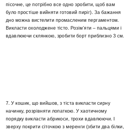
пісочне, це потрібно все одно зробити, щоб вам
було простіше вийняти готовий пиріг). За бажання
дно можна вистелити промасленим пергаментом.
Викласти охолоджене тісто. Розім'яти – пальцями і
вдавлюючи склянкою, зробити борт приблизно 3 см.
7. У кошик, що вийшов, з тіста викласти сирну
начинку, розрівняти лопаткою. У хаотичному
порядку викласти абрикоси, трохи вдавлюючи. І
зверху покрити сіточкою з меренги (збити два білки,