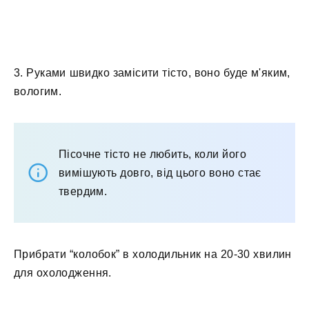
3. Руками швидко замісити тісто, воно буде м'яким,
вологим.
Пісочне тісто не любить, коли його
вимішують довго, від цього воно стає
твердим.
Прибрати “колобок” в холодильник на 20-30 хвилин
для охолодження.