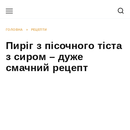
Перейти
до
вмісту
ГОЛОВНА
»
РЕЦЕПТИ
Пиріг з пісочного тіста
з сиром – дуже
смачний рецепт