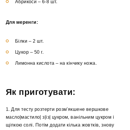
Абрикоси
–
6-8 шт.
Для меренги:
Білки
–
2 шт.
Цукор
–
50 г.
Лимонна кислота
–
на кінчику ножа.
Як приготувати:
1. Для тесту розтерти розм'якшене вершкове
масло|мастило| з|із| цукром, ванільним цукром і
щіпкою солі. Потім додати кілька жовтків, знову