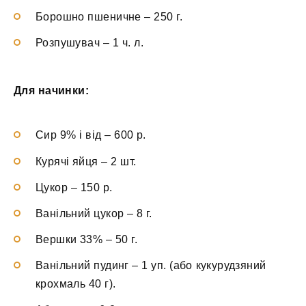
Борошно пшеничне
–
250 г.
Розпушувач
–
1 ч. л.
Для начинки:
Сир 9% і від
–
600 р.
Курячі яйця
–
2 шт.
Цукор
–
150 р.
Ванільний цукор
–
8 г.
Вершки 33%
–
50 г.
Ванільний пудинг
–
1 уп. (або кукурудзяний
крохмаль 40 г).