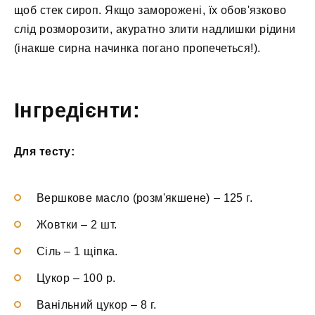
щоб стек сироп. Якщо заморожені, їх обов'язково
слід розморозити, акуратно злити надлишки рідини
(інакше сирна начинка погано пропечеться!).
Інгредієнти:
Для тесту:
Вершкове масло (розм'якшене)
–
125 г.
Жовтки
–
2 шт.
Сіль
–
1 щіпка.
Цукор
–
100 р.
Ванільний цукор
–
8 г.