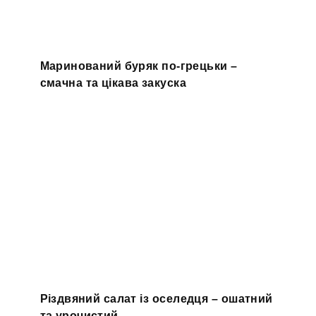
Маринований буряк по-грецьки –
смачна та цікава закуска
Різдвяний салат із оселедця – ошатний
та урочистий