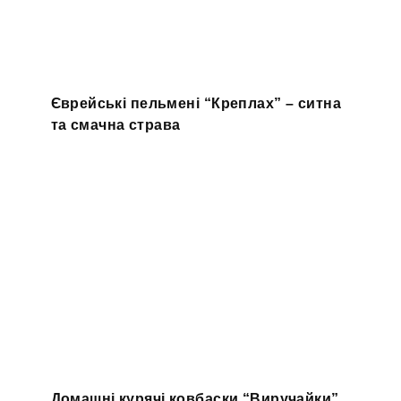
Єврейські пельмені “Креплах” – ситна
та смачна страва
Домашні курячі ковбаски “Виручайки”