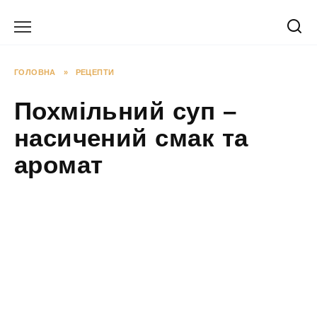
Перейти
до
вмісту
ГОЛОВНА
»
РЕЦЕПТИ
Похмільний суп –
насичений смак та
аромат