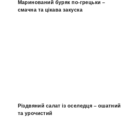
Маринований буряк по-грецьки –
смачна та цікава закуска
Різдвяний салат із оселедця – ошатний
та урочистий