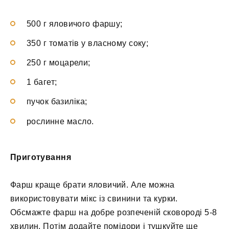
500 г яловичого фаршу;
350 г томатів у власному соку;
250 г моцарели;
1 багет;
пучок базиліка;
рослинне масло.
Приготування
Фарш краще брати яловичий. Але можна
використовувати мікс із свинини та курки.
Обсмажте фарш на добре розпеченій сковороді 5-8
хвилин. Потім додайте помідори і тушкуйте ще