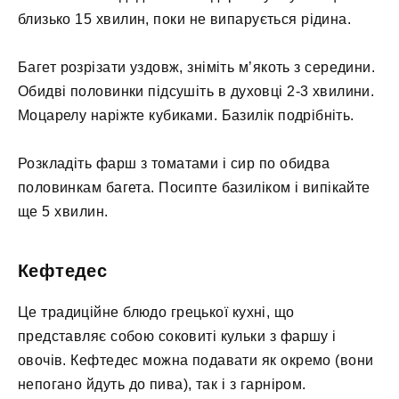
близько 15 хвилин, поки не випарується рідина.
Багет розрізати уздовж, зніміть м’якоть з середини.
Обидві половинки підсушіть в духовці 2-3 хвилини.
Моцарелу наріжте кубиками. Базилік подрібніть.
Розкладіть фарш з томатами і сир по обидва
половинкам багета. Посипте базиліком і випікайте
ще 5 хвилин.
Кефтедес
Це традиційне блюдо грецької кухні, що
представляє собою соковиті кульки з фаршу і
овочів. Кефтедес можна подавати як окремо (вони
непогано йдуть до пива), так і з гарніром.