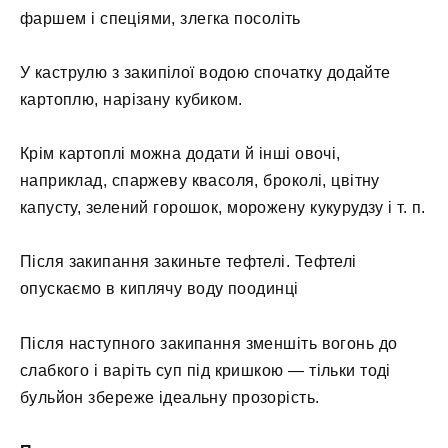
фаршем і спеціями, злегка посоліть
У каструлю з закипілої водою спочатку додайте
картоплю, нарізану кубиком.
Крім картоплі можна додати й інші овочі,
наприклад, спаржеву квасоля, броколі, цвітну
капусту, зелений горошок, морожену кукурудзу і т. п.
Після закипання закиньте тефтелі. Тефтелі
опускаємо в киплячу воду поодинці
Після наступного закипання зменшіть вогонь до
слабкого і варіть суп під кришкою — тільки тоді
бульйон збереже ідеальну прозорість.