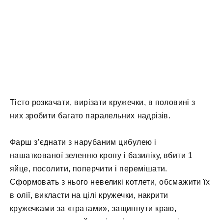
Тісто розкачати, вирізати кружечки, в половині з
них зробити багато паралельних надрізів.
Фарш з’єднати з нарубаним цибулею і
нашаткованої зеленню кропу і базиліку, вбити 1
яйце, посолити, поперчити і перемішати.
Сформовать з нього невеликі котлети, обсмажити їх
в олії, викласти на цілі кружечки, накрити
кружечками за «гратами», защипнути краю,