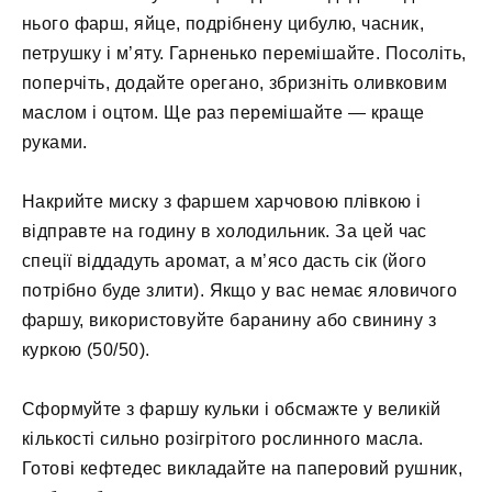
нього фарш, яйце, подрібнену цибулю, часник,
петрушку і м’яту. Гарненько перемішайте. Посоліть,
поперчіть, додайте орегано, збризніть оливковим
маслом і оцтом. Ще раз перемішайте — краще
руками.
Накрийте миску з фаршем харчовою плівкою і
відправте на годину в холодильник. За цей час
спеції віддадуть аромат, а м’ясо дасть сік (його
потрібно буде злити). Якщо у вас немає яловичого
фаршу, використовуйте баранину або свинину з
куркою (50/50).
Сформуйте з фаршу кульки і обсмажте у великій
кількості сильно розігрітого рослинного масла.
Готові кефтедес викладайте на паперовий рушник,