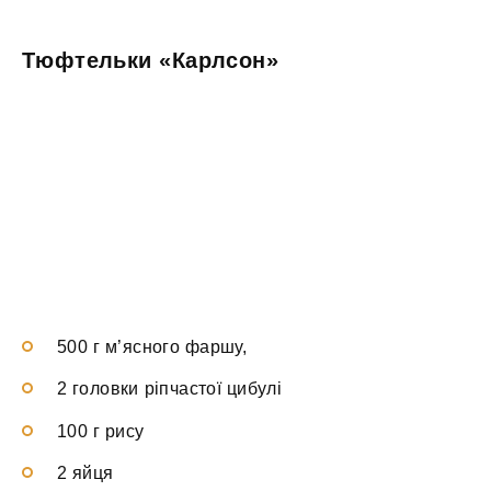
Тюфтельки «Карлсон»
500 г м’ясного фаршу,
2 головки ріпчастої цибулі
100 г рису
2 яйця