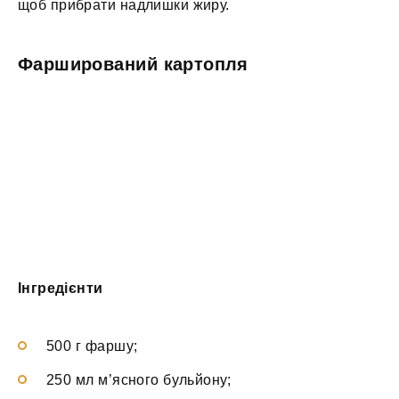
щоб прибрати надлишки жиру.
Фарширований картопля
Інгредієнти
500 г фаршу;
250 мл м’ясного бульйону;