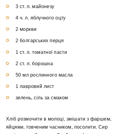
3 ст. л. майонезу
4 ч. л. яблучного оцту
2 моркви
2 болгарських перця
1 ст. л. томатної пасти
2 ст. л. борошна
50 мл рослинного масла
1 лавровий лист
зелень, сіль за смаком
Хліб розмочити в молоці, змішати з фаршем,
яйцями, товченим часником, посолити. Сир