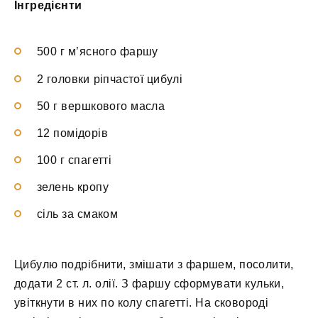
Інгредієнти
500 г м’ясного фаршу
2 головки ріпчастої цибулі
50 г вершкового масла
12 помідорів
100 г спагетті
зелень кропу
сіль за смаком
Цибулю подрібнити, змішати з фаршем, посолити,
додати 2 ст. л. олії. З фаршу сформувати кульки,
увіткнути в них по колу спагетті. На сковороді