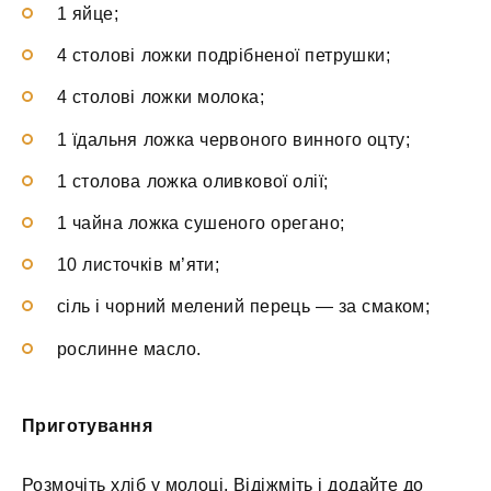
1 яйце;
4 столові ложки подрібненої петрушки;
4 столові ложки молока;
1 їдальня ложка червоного винного оцту;
1 столова ложка оливкової олії;
1 чайна ложка сушеного орегано;
10 листочків м’яти;
сіль і чорний мелений перець — за смаком;
рослинне масло.
Приготування
Розмочіть хліб у молоці. Відіжміть і додайте до