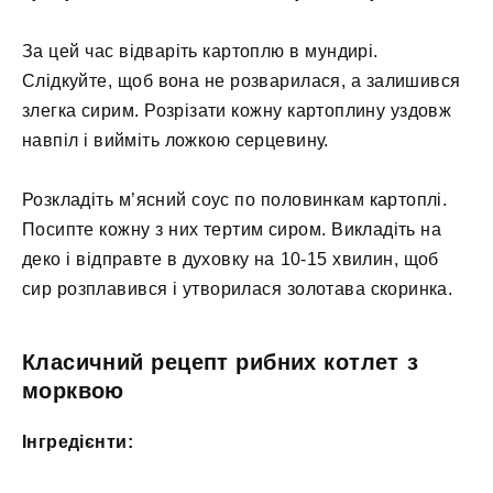
За цей час відваріть картоплю в мундирі.
Слідкуйте, щоб вона не розварилася, а залишився
злегка сирим. Розрізати кожну картоплину уздовж
навпіл і вийміть ложкою серцевину.
Розкладіть м’ясний соус по половинкам картоплі.
Посипте кожну з них тертим сиром. Викладіть на
деко і відправте в духовку на 10-15 хвилин, щоб
сир розплавився і утворилася золотава скоринка.
Класичний рецепт рибних котлет з
морквою
Інгредієнти: