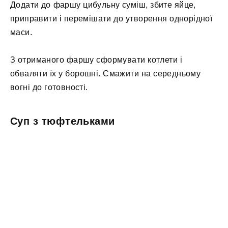
Додати до фаршу цибульну суміш, збите яйце,
приправити і перемішати до утворення однорідної
маси.
З отриманого фаршу сформувати котлети і
обваляти їх у борошні. Смажити на середньому
вогні до готовності.
Суп з тюфтельками