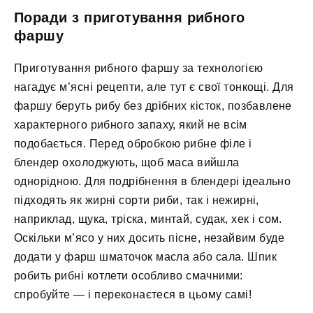
Поради з приготування рибного
фаршу
Приготування рибного фаршу за технологією
нагадує м’ясні рецепти, але тут є свої тонкощі. Для
фаршу беруть рибу без дрібних кісток, позбавлене
характерного рибного запаху, який не всім
подобається. Перед обробкою рибне філе і
блендер охолоджують, щоб маса вийшла
однорідною. Для подрібнення в блендері ідеально
підходять як жирні сорти риби, так і нежирні,
наприклад, щука, тріска, минтай, судак, хек і сом.
Оскільки м’ясо у них досить пісне, незайвим буде
додати у фарш шматочок масла або сала. Шпик
робить рибні котлети особливо смачними:
спробуйте — і переконаєтеся в цьому самі!