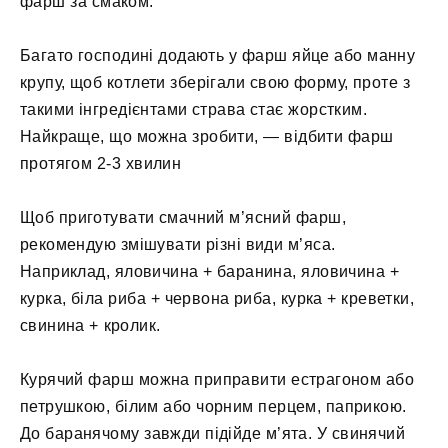
фарш за смаком.
Багато господині додають у фарш яйце або манну
крупу, щоб котлети зберігали свою форму, проте з
такими інгредієнтами страва стає жорстким.
Найкраще, що можна зробити, — відбити фарш
протягом 2-3 хвилин
Щоб приготувати смачний м’ясний фарш,
рекомендую змішувати різні види м’яса.
Наприклад, яловичина + баранина, яловичина +
курка, біла риба + червона риба, курка + креветки,
свинина + кролик.
Курячий фарш можна приправити естрагоном або
петрушкою, білим або чорним перцем, паприкою.
До баранячому завжди підійде м’ята. У свинячий