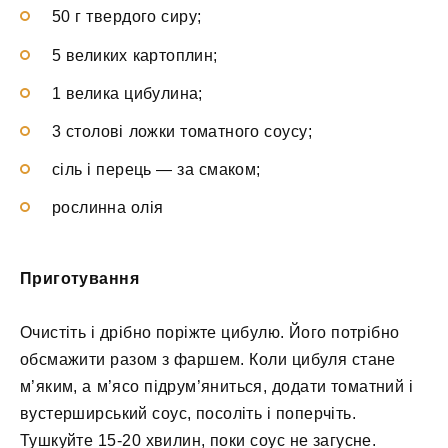
50 г твердого сиру;
5 великих картоплин;
1 велика цибулина;
3 столові ложки томатного соусу;
сіль і перець — за смаком;
рослинна олія
Приготування
Очистіть і дрібно поріжте цибулю. Його потрібно
обсмажити разом з фаршем. Коли цибуля стане
м’яким, а м’ясо підрум’яниться, додати томатний і
вустерширський соус, посоліть і поперчіть.
Тушкуйте 15-20 хвилин, поки соус не загусне.