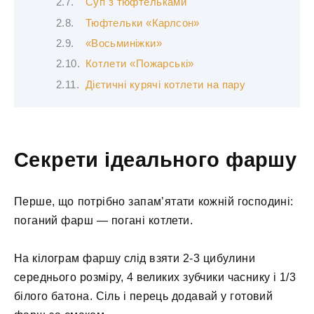
Суп з тюфтельками
Тюфтельки «Карлсон»
«Восьминіжки»
Котлети «Пожарські»
Дієтичні курячі котлети на пару
Секрети ідеального фаршу
Перше, що потрібно запам’ятати кожній господині:
поганий фарш — погані котлети.
На кілограм фаршу слід взяти 2-3 цибулини
середнього розміру, 4 великих зубчики часнику і 1/3
білого батона. Сіль і перець додавай у готовий