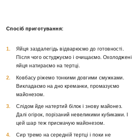
Спосіб приготування:
Яйця заздалегідь відварюємо до готовності.
Після чого остуджуємо і очищаємо. Охолоджені
яйця натираємо на тертці.
Ковбасу ріжемо тонкими довгими смужками.
Викладаємо на дно креманки, промазуємо
майонезом.
Слідом йде натертий білок і знову майонез.
Далі огірок, порізаний невеликими кубиками. І
цей шар теж присмачую майонезом.
Сир тремо на середній тертці і поки не