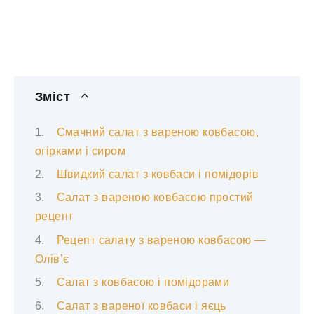
Зміст
Смачний салат з вареною ковбасою,
огірками і сиром
Швидкий салат з ковбаси і помідорів
Салат з вареною ковбасою простий
рецепт
Рецепт салату з вареною ковбасою —
Олів’є
Салат з ковбасою і помідорами
Салат з вареної ковбаси і яєць