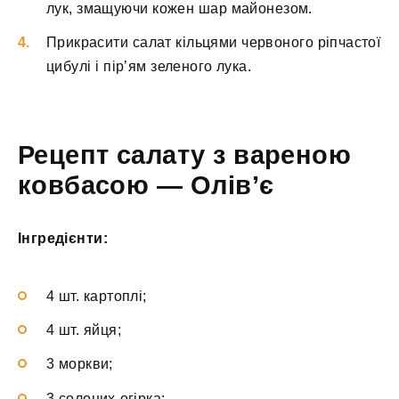
лук, змащуючи кожен шар майонезом.
Прикрасити салат кільцями червоного ріпчастої
цибулі і пір’ям зеленого лука.
Рецепт салату з вареною
ковбасою — Олів’є
Інгредієнти:
4 шт. картоплі;
4 шт. яйця;
3 моркви;
3 солоних огірка;