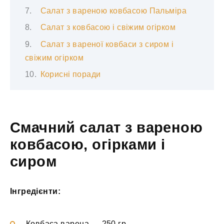
Салат з вареною ковбасою Пальміра
Салат з ковбасою і свіжим огірком
Салат з вареної ковбаси з сиром і
свіжим огірком
Корисні поради
Смачний салат з вареною
ковбасою, огірками і
сиром
Інгредієнти:
Ковбаса варена — 250 гр.