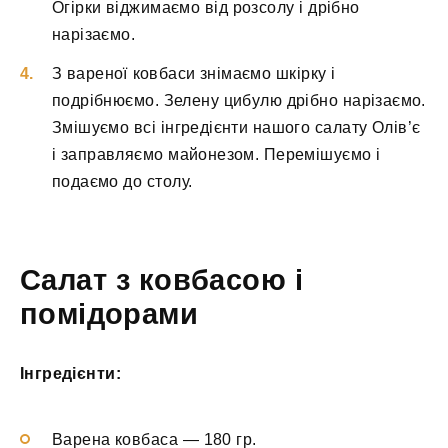
Огірки віджимаємо від розсолу і дрібно
нарізаємо.
З вареної ковбаси знімаємо шкірку і
подрібнюємо. Зелену цибулю дрібно нарізаємо.
Змішуємо всі інгредієнти нашого салату Олів’є
і заправляємо майонезом. Перемішуємо і
подаємо до столу.
Салат з ковбасою і
помідорами
Інгредієнти:
Варена ковбаса — 180 гр.