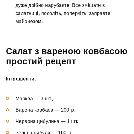
дуже дрібно нарубаєте. Все змішати в
салатниці, посоліть, поперчіть, заправте
майонезом.
Салат з вареною ковбасою
простий рецепт
Інгредієнти:
Морква — 3 шт.,
Варена ковбаса — 200гр.,
Червона цибулина — 1 шт.,
Зелена цибуля — 100гр.