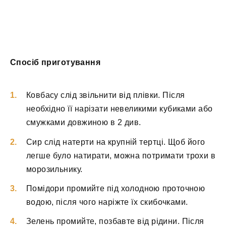
Спосіб приготування
Ковбасу слід звільнити від плівки. Після
необхідно її нарізати невеликими кубиками або
смужками довжиною в 2 див.
Сир слід натерти на крупній тертці. Щоб його
легше було натирати, можна потримати трохи в
морозильнику.
Помідори промийте під холодною проточною
водою, після чого наріжте їх скибочками.
Зелень промийте, позбавте від рідини. Після