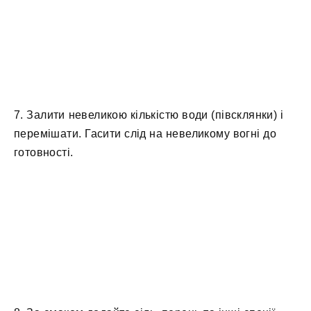
7. Залити невеликою кількістю води (півсклянки) і
перемішати. Гасити слід на невеликому вогні до
готовності.