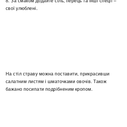
8. За смаком додайте сіль, перець та інші спеції –
свої улюблені.
На стіл страву можна поставити, прикрасивши
салатним листям і шматочками овочів. Також
бажано посипати подрібненим кропом.