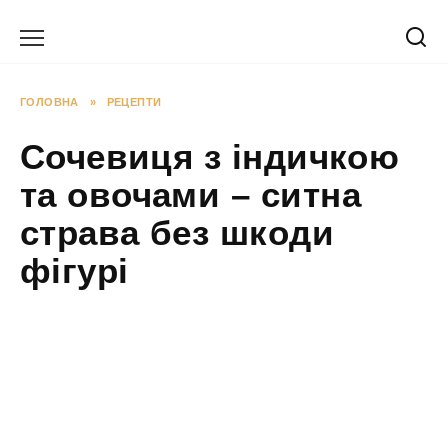
Перейти
до
вмісту
ГОЛОВНА
»
РЕЦЕПТИ
Сочевиця з індичкою
та овочами – ситна
страва без шкоди
фігурі