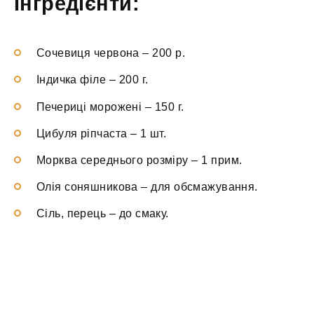
Інгредієнти:
Сочевиця червона
–
200 р.
Індичка філе
–
200 г.
Печериці морожені
–
150 г.
Цибуля ріпчаста
–
1 шт.
Морква середнього розміру
–
1 прим.
Олія соняшникова
–
для обсмажування.
Сіль, перець
–
до смаку.