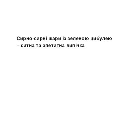
Сирно-сирні шари із зеленою цибулею
– ситна та апетитна випічка