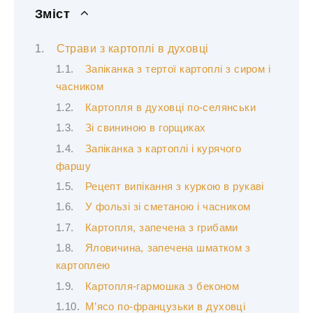
Зміст
Страви з картоплі в духовці
Запіканка з тертої картоплі з сиром і
часником
Картопля в духовці по-селянськи
Зі свининою в горщиках
Запіканка з картоплі і курячого
фаршу
Рецепт випікання з куркою в рукаві
У фользі зі сметаною і часником
Картопля, запечена з грибами
Яловичина, запечена шматком з
картоплею
Картопля-гармошка з беконом
М’ясо по-французьки в духовці