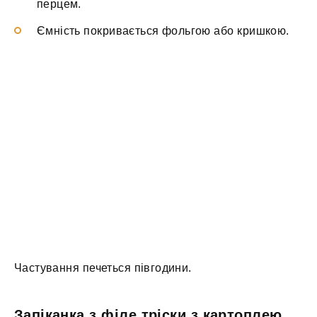
перцем.
Ємність покривається фольгою або кришкою.
Частування печеться півгодини.
Запіканка з філе тріски з картоплею