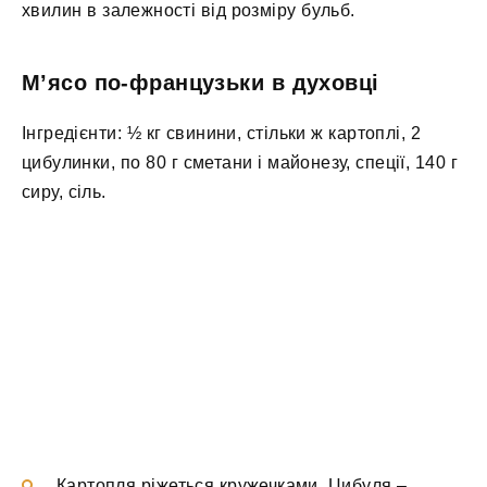
хвилин в залежності від розміру бульб.
М’ясо по-французьки в духовці
Інгредієнти: ½ кг свинини, стільки ж картоплі, 2
цибулинки, по 80 г сметани і майонезу, спеції, 140 г
сиру, сіль.
Картопля ріжеться кружечками. Цибуля –