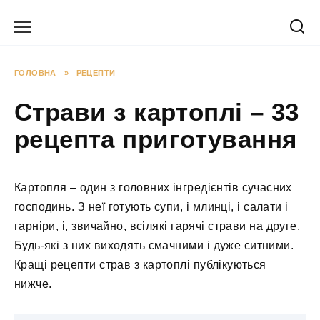
Перейти
до
вмісту
ГОЛОВНА
»
РЕЦЕПТИ
Страви з картоплі – 33
рецепта приготування
Картопля – один з головних інгредієнтів сучасних
господинь. З неї готують супи, і млинці, і салати і
гарніри, і, звичайно, всілякі гарячі страви на друге.
Будь-які з них виходять смачними і дуже ситними.
Кращі рецепти страв з картоплі публікуються
нижче.