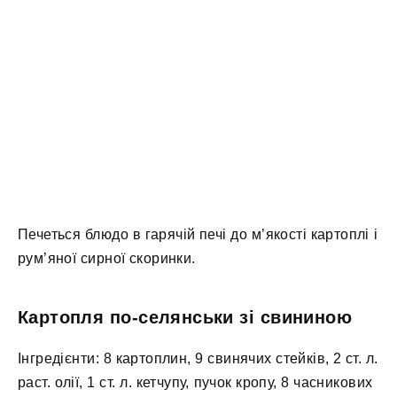
Печеться блюдо в гарячій печі до м’якості картоплі і
рум’яної сирної скоринки.
Картопля по-селянськи зі свининою
Інгредієнти: 8 картоплин, 9 свинячих стейків, 2 ст. л.
раст. олії, 1 ст. л. кетчупу, пучок кропу, 8 часникових