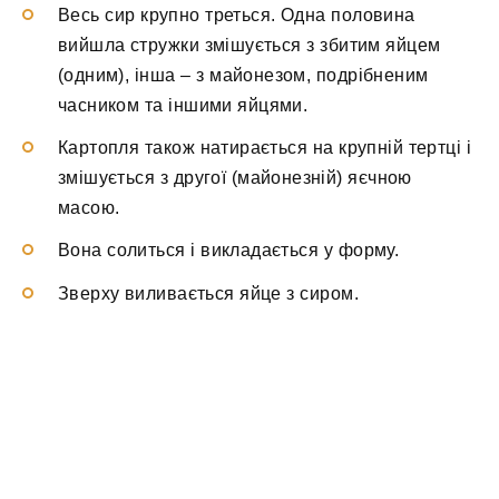
Весь сир крупно треться. Одна половина
вийшла стружки змішується з збитим яйцем
(одним), інша – з майонезом, подрібненим
часником та іншими яйцями.
Картопля також натирається на крупній тертці і
змішується з другої (майонезній) яєчною
масою.
Вона солиться і викладається у форму.
Зверху виливається яйце з сиром.