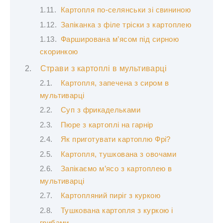
Картопля по-селянськи зі свининою
Запіканка з філе тріски з картоплею
Фарширована м’ясом під сирною
скоринкою
Страви з картоплі в мультиварці
Картопля, запечена з сиром в
мультиварці
Суп з фрикадельками
Пюре з картоплі на гарнір
Як приготувати картоплю Фрі?
Картопля, тушкована з овочами
Запікаємо м’ясо з картоплею в
мультиварці
Картопляний пиріг з куркою
Тушкована картопля з куркою і
грибами