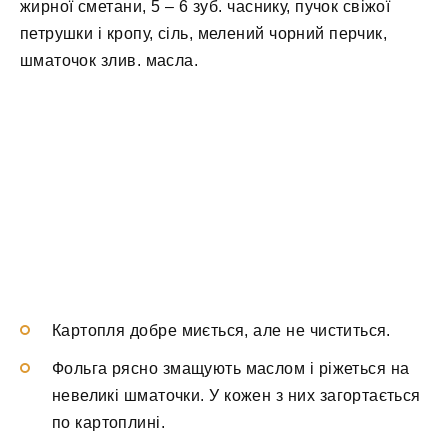
жирної сметани, 5 – 6 зуб. часнику, пучок свіжої
петрушки і кропу, сіль, мелений чорний перчик,
шматочок злив. масла.
Картопля добре миється, але не чиститься.
Фольга рясно змащують маслом і ріжеться на
невеликі шматочки. У кожен з них загортається
по картоплині.