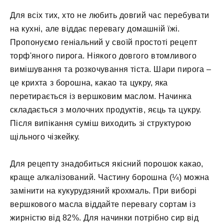
Для всіх тих, хто не любить довгий час перебувати
на кухні, але віддає перевагу домашній їжі.
Пропонуємо геніальний у своїй простоті рецепт
торф'яного пирога. Ніякого довгого втомливого
вимішування та розкочування тіста. Шари пирога –
це крихта з борошна, какао та цукру, яка
перетирається із вершковим маслом. Начинка
складається з молочних продуктів, яєць та цукру.
Після випікання суміш виходить зі структурою
щільного чізкейку.
Для рецепту знадобиться якісний порошок какао,
краще алкалізований. Частину борошна (¼) можна
замінити на кукурудзяний крохмаль. При виборі
вершкового масла віддайте перевагу сортам із
жирністю від 82%. Для начинки потрібно сир від