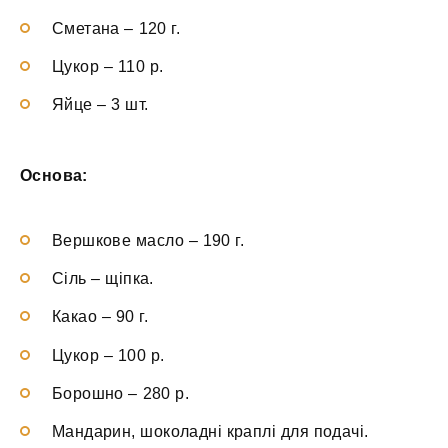
Сметана
–
120 г.
Цукор
–
110 р.
Яйце
–
3 шт.
Основа:
Вершкове масло
–
190 г.
Сіль
–
щіпка.
Какао
–
90 г.
Цукор
–
100 р.
Борошно
–
280 р.
Мандарин, шоколадні краплі
для подачі.