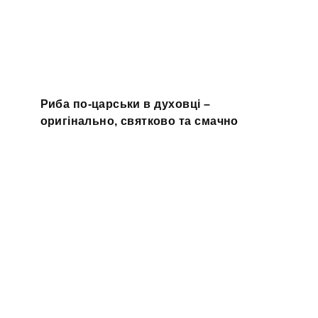
Риба по-царськи в духовці –
оригінально, святково та смачно