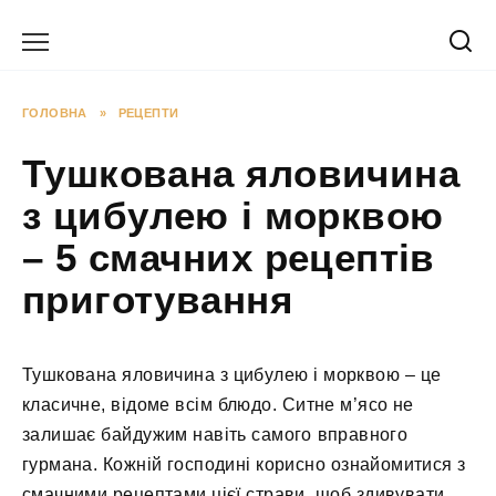
Перейти
до
вмісту
ГОЛОВНА
»
РЕЦЕПТИ
Тушкована яловичина
з цибулею і морквою
– 5 смачних рецептів
приготування
Тушкована яловичина з цибулею і морквою – це
класичне, відоме всім блюдо. Ситне м’ясо не
залишає байдужим навіть самого вправного
гурмана. Кожній господині корисно ознайомитися з
смачними рецептами цієї страви, щоб здивувати