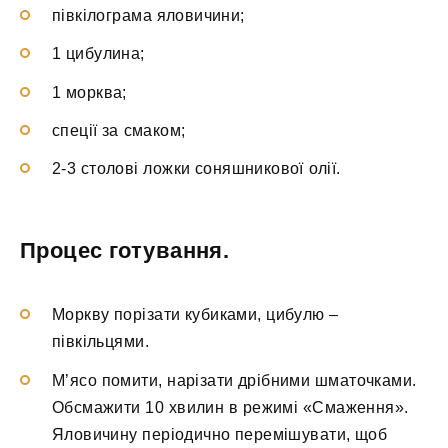
півкілограма яловичини;
1 цибулина;
1 морква;
спеції за смаком;
2-3 столові ложки соняшникової олії.
Процес готування.
Моркву порізати кубиками, цибулю –
півкільцями.
М’ясо помити, нарізати дрібними шматочками.
Обсмажити 10 хвилин в режимі «Смаження».
Яловичину періодично перемішувати, щоб