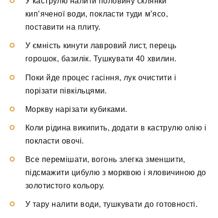
У каструлю налити половину склянки
кип’яченої води, покласти туди м’ясо,
поставити на плиту.
У ємність кинути лавровий лист, перець
горошок, базилік. Тушкувати 40 хвилин.
Поки йде процес гасіння, лук очистити і
порізати півкільцями.
Моркву нарізати кубиками.
Коли рідина википить, додати в каструлю олію і
покласти овочі.
Все перемішати, вогонь злегка зменшити,
підсмажити цибулю з морквою і яловичиною до
золотистого кольору.
У тару налити води, тушкувати до готовності.