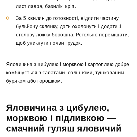
лист лавра, базилік, кріп.
За 5 хвилин до готовності, відлити частину
бульйону склянку, дати охолонути і додати 1
столову ложку борошна. Ретельно перемішати,
щоб уникнути появи грудок.
Яловичина з цибулею і морквою і картоплею добре
комбінується з салатами, соліннями, тушкованим
буряком або горошком.
Яловичина з цибулею,
морквою і підливкою —
смачний гуляш яловичий