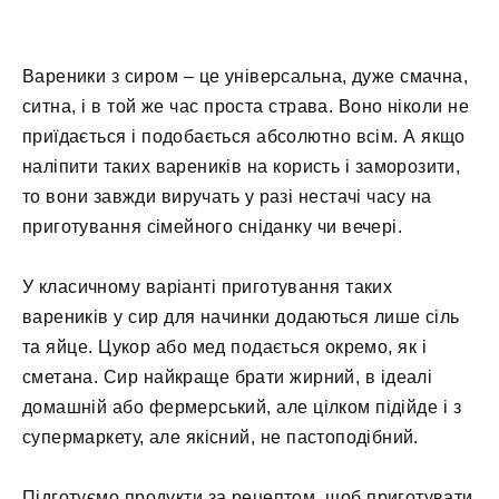
Вареники з сиром – це універсальна, дуже смачна,
ситна, і в той же час проста страва. Воно ніколи не
приїдається і подобається абсолютно всім. А якщо
наліпити таких вареників на користь і заморозити,
то вони завжди виручать у разі нестачі часу на
приготування сімейного сніданку чи вечері.
У класичному варіанті приготування таких
вареників у сир для начинки додаються лише сіль
та яйце. Цукор або мед подається окремо, як і
сметана. Сир найкраще брати жирний, в ідеалі
домашній або фермерський, але цілком підійде і з
супермаркету, але якісний, не пастоподібний.
Підготуємо продукти за рецептом, щоб приготувати