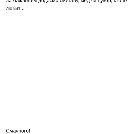
За бажанням додаємо сметану, мед чи цукор, хто як
любить.
Смачного!