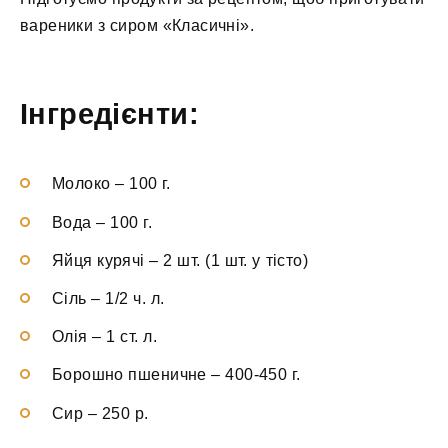
вареники з сиром «Класичні».
Інгредієнти:
Молоко
–
100 г.
Вода
–
100 г.
Яйця курячі
–
2 шт. (1 шт. у тісто)
Сіль
–
1/2 ч. л.
Олія
–
1 ст. л.
Борошно пшеничне
–
400-450 г.
Сир
–
250 р.