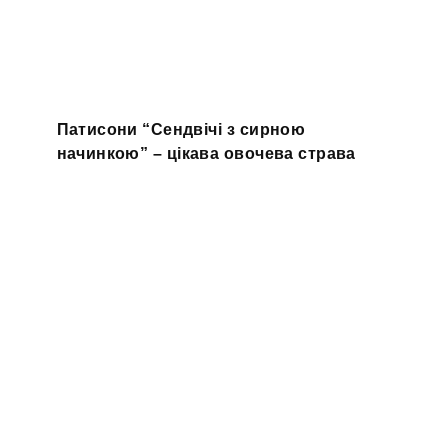
Патисони “Сендвічі з сирною
начинкою” – цікава овочева страва