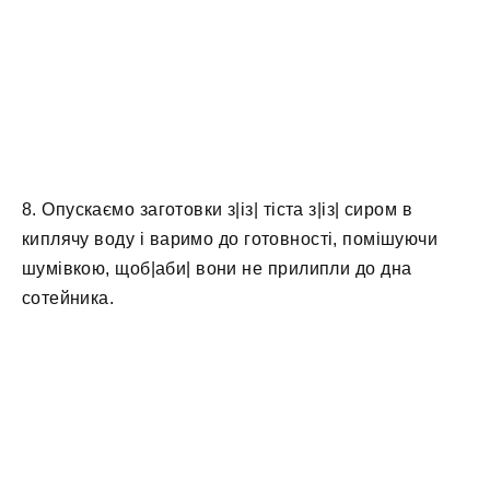
8. Опускаємо заготовки з|із| тіста з|із| сиром в
киплячу воду і варимо до готовності, помішуючи
шумівкою, щоб|аби| вони не прилипли до дна
сотейника.