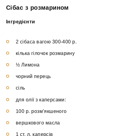
Сібас з розмарином
Інгредієнти
2 сібаса вагою 300-400 р.
кілька гілочок розмарину
½ Лимона
чорний перець
сіль
для олії з каперсами:
100 р. розм’якшеного
вершкового масла
1 ст. л. каперсів