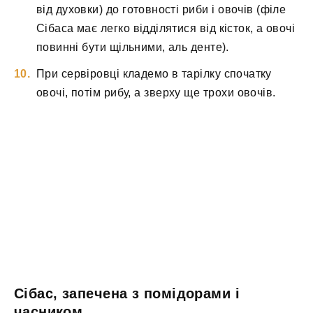
від духовки) до готовності риби і овочів (філе
Сібаса має легко відділятися від кісток, а овочі
повинні бути щільними, аль денте).
При сервіровці кладемо в тарілку спочатку
овочі, потім рибу, а зверху ще трохи овочів.
Сібас, запечена з помідорами і
часником