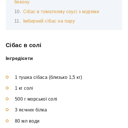
бекону
Сібас в томатному соусі з мідіями
Імбирний сібас на пару
Сібас в солі
Інгредієнти
1 тушка сібаса (близько 1,5 кг)
1 кг солі
500 г морської солі
3 яєчних білка
80 мл води