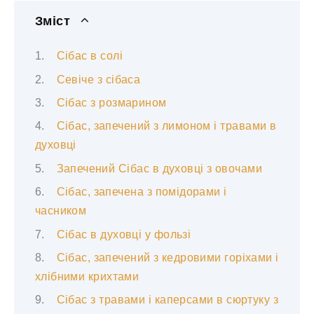
Зміст
Сібас в солі
Севіче з сібаса
Сібас з розмарином
Сібас, запечений з лимоном і травами в
духовці
Запечений Сібас в духовці з овочами
Сібас, запечена з помідорами і
часником
Сібас в духовці у фользі
Сібас, запечений з кедровими горіхами і
хлібними крихтами
Сібас з травами і каперсами в сюртуку з