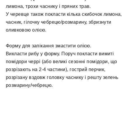
лимона, трохи часнику і пряних трав.
У черевце також покласти кілька скибочок лимона,
часник, гілочку чебрецю/розмарину, збризнути
оливковою олією.
Форму для запікання змастити олією.
Викласти рибу у форму. Поруч покласти вимиті
помідори черрі (або великі сезонні помідори, що
розрізають на 2-4 частини), гострий перчик,
розрізану вздовж головку часнику і решту зелень
розмарину/чебрецю.