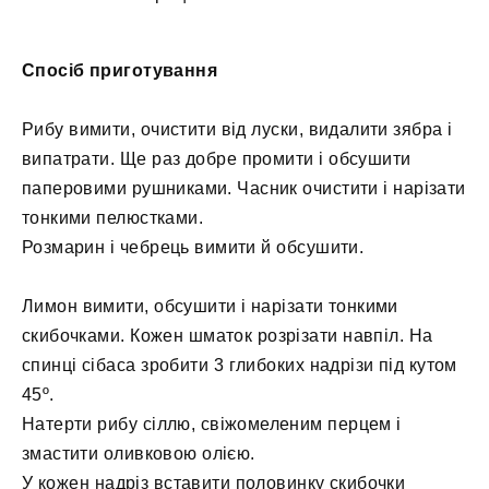
Спосіб приготування
Рибу вимити, очистити від луски, видалити зябра і
випатрати. Ще раз добре промити і обсушити
паперовими рушниками. Часник очистити і нарізати
тонкими пелюстками.
Розмарин і чебрець вимити й обсушити.
Лимон вимити, обсушити і нарізати тонкими
скибочками. Кожен шматок розрізати навпіл. На
спинці сібаса зробити 3 глибоких надрізи під кутом
45º.
Натерти рибу сіллю, свіжомеленим перцем і
змастити оливковою олією.
У кожен надріз вставити половинку скибочки