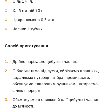
Сіль 1 ч. л.
Хліб житній 70 г
Цедра лимона 0.5 ч. л.
Часник 1 зубчик
Спосіб приготування
Дрібно нарізаємо цибулю і часник.
Сібас чистимо від луски, обрізаємо плавники,
видаляємо нутрощі і зябра, промиваємо,
обсушуємо паперовим рушником, натираємо
сіллю і перцем.
Обсмажуємо в оливковій олії цибулю і часник
до м’якості.