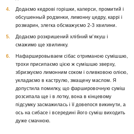
Додаємо кедрові горішки, каперси, промитий і
обсушенный родзинки, лимонну цедру, каррі і
розмарин, злегка обсмажуємо 2-3 хвилини.
Додаємо розкришений хлібний м’якуш і
смажимо ще хвилинку.
Нафаршировываем сібас отриманою сумішшю,
трохи присипаємо цією ж сумішшю зверху,
збризкуємо лимонним соком і оливковою олією,
укладаємо в каструлю, змащену маслом. Я
допустила помилку, що фаршировочную суміш
розсипала ще і в лотку, вона в кінцевому
підсумку засмажилась і її довелося викинути, а
ось на сибасе і всередині його суміш виходить
дуже смачною.