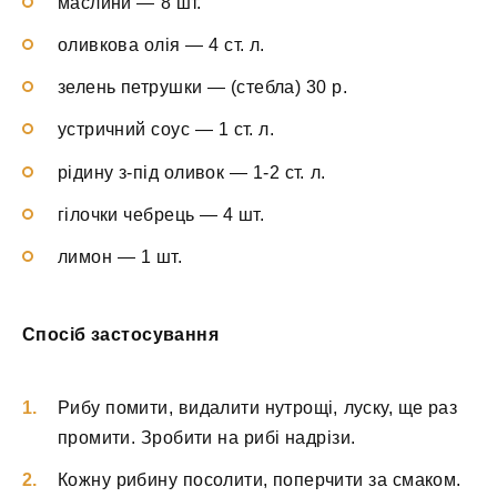
маслини — 8 шт.
оливкова олія — 4 ст. л.
зелень петрушки — (стебла) 30 р.
устричний соус — 1 ст. л.
рідину з-під оливок — 1-2 ст. л.
гілочки чебрець — 4 шт.
лимон — 1 шт.
Спосіб застосування
Рибу помити, видалити нутрощі, луску, ще раз
промити. Зробити на рибі надрізи.
Кожну рибину посолити, поперчити за смаком.