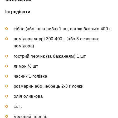
Інгредієнти
сібас (або інша риба) 1 шт, вагою близько 400 г
помідори черрі 300-400 г (або 3 сезонних
помідора)
гострий перчик (за бажанням) 1 шт
лимон ½ шт
часник 1 голівка
розмарин або чебрець 2-3 гілочки
олія оливкова
сіль
мелений перець