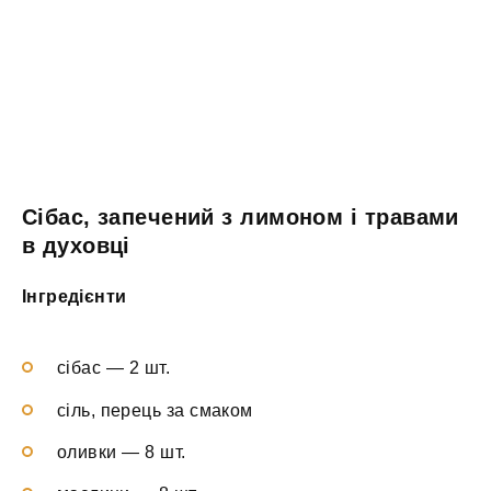
Сібас, запечений з лимоном і травами
в духовці
Інгредієнти
сібас — 2 шт.
сіль, перець за смаком
оливки — 8 шт.