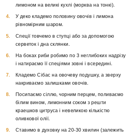
лимоном на великі кухлі (морква на тонкі).
У деко кладемо половину овочів і лимона
рівномірним шаром.
Спеції товчемо в ступці або за допомогою
серветок і дна склянки.
На боках риби робимо по 3 неглибоких надрізу
і натираємо її спеціями зовні і всередині.
Кладемо Сібас на овочеву подушку, а зверху
накриваємо залишками овочів.
Посипаємо сіллю, чорним перцем, поливаємо
білим вином, лимонним соком з решти
краешков цитруса і невеликою кількістю
оливкової олії.
Ставимо в духовку на 20-30 хвилин (залежить