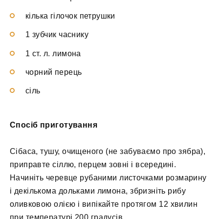
кілька гілочок петрушки
1 зубчик часнику
1 ст. л. лимона
чорний перець
сіль
Спосіб приготування
Сібаса, тушу, очищеного (не забуваємо про зябра),
приправте сіллю, перцем зовні і всередині.
Начиніть черевце рубаними листочками розмарину
і декількома дольками лимона, збризніть рибу
оливковою олією і випікайте протягом 12 хвилин
при температурі 200 градусів.