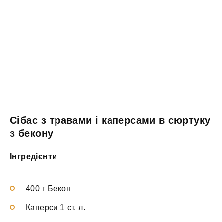
Сібас з травами і каперсами в сюртуку
з бекону
Інгредієнти
400 г Бекон
Каперси 1 ст. л.