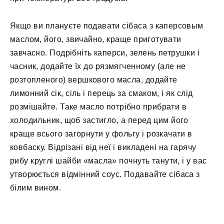
Якщо ви плануєте подавати сібаса з каперсовым
маслом, його, звичайно, краще приготувати
завчасно. Подрібніть каперси, зелень петрушки і
часник, додайте їх до рязмягченному (але не
розтопленого) вершкового масла, додайте
лимонний сік, сіль і перець за смаком, і як слід
розмішайте. Таке масло потрібно прибрати в
холодильник, щоб застигло, а перед цим його
краще всього загорнути у фольгу і розкачати в
ковбаску. Відрізані від неї і викладені на гарячу
рибу круглі шайби «масла» почнуть танути, і у вас
утворюється відмінний соус. Подавайте сібаса з
білим вином.