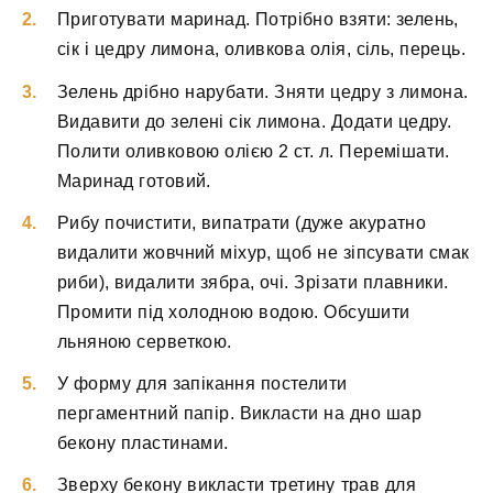
Приготувати маринад. Потрібно взяти: зелень,
сік і цедру лимона, оливкова олія, сіль, перець.
Зелень дрібно нарубати. Зняти цедру з лимона.
Видавити до зелені сік лимона. Додати цедру.
Полити оливковою олією 2 ст. л. Перемішати.
Маринад готовий.
Рибу почистити, випатрати (дуже акуратно
видалити жовчний міхур, щоб не зіпсувати смак
риби), видалити зябра, очі. Зрізати плавники.
Промити під холодною водою. Обсушити
льняною серветкою.
У форму для запікання постелити
пергаментний папір. Викласти на дно шар
бекону пластинами.
Зверху бекону викласти третину трав для