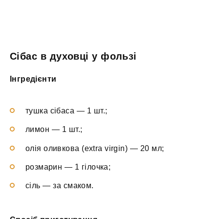
Сібас в духовці у фользі
Інгредієнти
тушка сібаса — 1 шт.;
лимон — 1 шт.;
олія оливкова (extra virgin) — 20 мл;
розмарин — 1 гілочка;
сіль — за смаком.