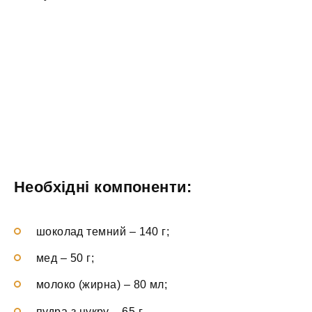
Необхідні компоненти:
шоколад темний – 140 г;
мед – 50 г;
молоко (жирна) – 80 мл;
пудра з цукру – 65 г