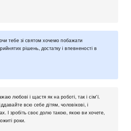
ючи тебе зі святом хочемо побажати
 прийнятих рішень, достатку і впевненості в
аю любові і щастя як на роботі, так і сім’ї.
ддавайте всю себе дітям, чоловікові, і
х. І зробіть своє долю такою, якою ви хочете,
ожиті роки.