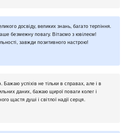
икого досвіду, великих знань, багато терпіння.
наше безмежну повагу. Вітаємо з ювілеєм!
льності, завжди позитивного настрою!
. Бажаю успіхів не тільки в справах, але і в
вильних даних, бажаю щирої поваги колег і
го щастя душі і світлої надії серця.