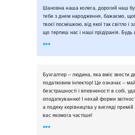
Шановна наша колега, дорогий наш бух
тебе з днем ​​народження, бажаємо, що
твоєї посмішкою, від якої так світло і
що терпиш нас і наші прідіранія. Будь
Бухгалтер – людина, яка вміє звести д
податковим інпектор! Це означає – май
безстрашності і впевненості в собі, уд
оподаткуванню! І нехай форми звітност
а подяку керівництва у вигляді премій
вас якомога частіше!