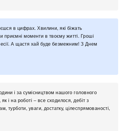
аєшся в цифрах. Хвилини, які біжать
и приємні моменти в твоєму житті. Гроші
ресії. А щастя хай буде безмежним! З Днем
людини і за сумісництвом нашого головного
як і на роботі – все сходилося, дебіт з
м, турботи, уваги, достатку, цілеспрямованості,