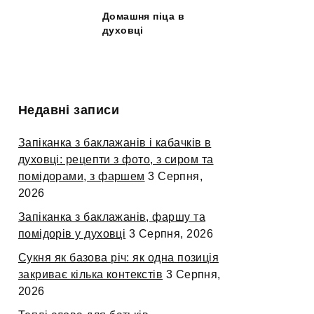
Домашня піца в
духовці
Недавні записи
Запіканка з баклажанів і кабачків в
духовці: рецепти з фото, з сиром та
помідорами, з фаршем
3 Серпня,
2026
Запіканка з баклажанів, фаршу та
помідорів у духовці
3 Серпня, 2026
Сукня як базова річ: як одна позиція
закриває кілька контекстів
3 Серпня,
2026