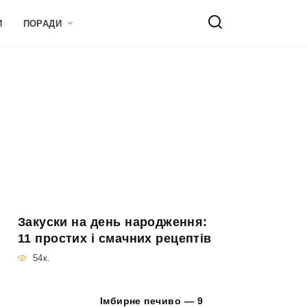
И
ПОРАДИ
Закуски на день народження:
11 простих і смачних рецептів
54к.
Імбирне печиво — 9