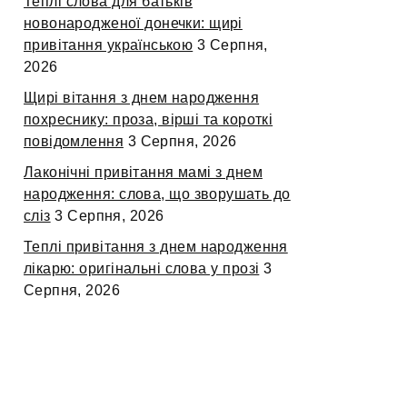
Теплі слова для батьків
новонародженої донечки: щирі
привітання українською
3 Серпня,
2026
Щирі вітання з днем народження
похреснику: проза, вірші та короткі
повідомлення
3 Серпня, 2026
Лаконічні привітання мамі з днем
народження: слова, що зворушать до
сліз
3 Серпня, 2026
Теплі привітання з днем народження
лікарю: оригінальні слова у прозі
3
Серпня, 2026