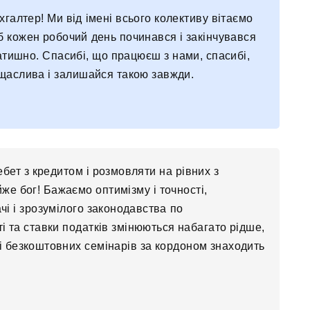
галтер! Ми від імені всього колективу вітаємо
б кожен робочий день починався і закінчувався
 затишно. Спасибі, що працюєш з нами, спасибі,
 щаслива і залишайся такою завжди.
ебет з кредитом і розмовляти на рівних з
же бог! Бажаємо оптимізму і точності,
ачі і зрозумілого законодавства по
і та ставки податків змінюються набагато рідше,
 і безкоштовних семінарів за кордоном знаходить