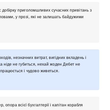
с добірку приголомшливих сучасних привітань з
овами, у прозі, які не залишать байдужими
одів, незначних витрат, вигідних вкладень і
а ніде не губиться, нехай жоден Дебет не
 працюється і чудово живеться.
р, опора всієї бухгалтерії і капітан корабля