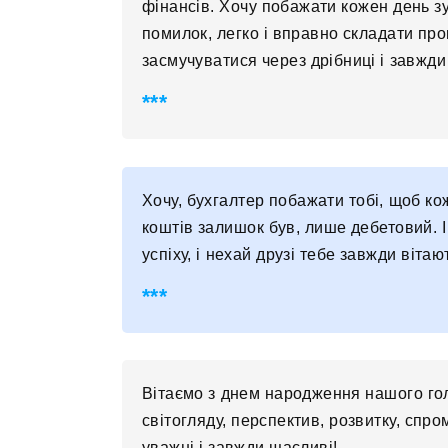
фінансів. Хочу побажати кожен день зу
помилок, легко і вправно складати пров
засмучуватися через дрібниці і завжди
Хочу, бухгалтер побажати тобі, щоб к
коштів залишок був, лише дебетовий. І
успіху, і нехай друзі тебе завжди віта
Вітаємо з днем ​​народження нашого г
світогляду, перспектив, розвитку, спро
уважні і завжди щасливі!