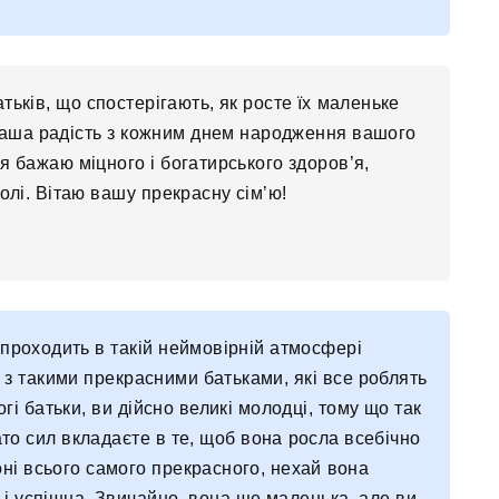
ьків, що спостерігають, як росте їх маленьке
ваша радість з кожним днем ​​народження вашого
я бажаю міцного і богатирського здоров’я,
долі. Вітаю вашу прекрасну сім’ю!
проходить в такій неймовірній атмосфері
о з такими прекрасними батьками, які все роблять
гі батьки, ви дійсно великі молодці, тому що так
ато сил вкладаєте в те, щоб вона росла всебічно
ні всього самого прекрасного, нехай вона
 і успішна. Звичайно, вона ще маленька, але ви