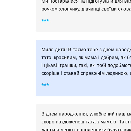
Ми постаралися та підготували для ва
рочком хлопчику, дівчинці своїми слова
Миле дитя! Вітаємо тебе з днем ​​наро
тато, красивим, як мама і добрим, як 
і цікаві іграшки, такі, які тобі подоба
скоріше і ставай справжнім людиною, щ
З днем ​​народження, улюблений наш м
скоро наздоженеш тата з мамою. Так не
дається легко і в щоденнику будуть вик