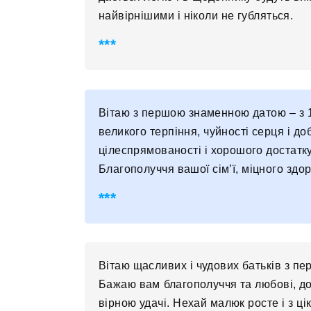
найвірнішими і ніколи не губляться.
Вітаю з першою знаменною датою – з 
великого терпіння, чуйності серця і д
цілеспрямованості і хорошого достатку
Благополуччя вашої сім’ї, міцного здор
Вітаю щасливих і чудових батьків з пе
Бажаю вам благополуччя та любові, доста
вірною удачі. Нехай малюк росте і з ці