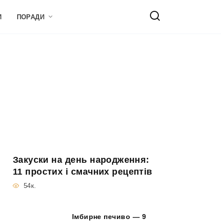
И
ПОРАДИ
Закуски на день народження:
11 простих і смачних рецептів
54к.
Імбирне печиво — 9