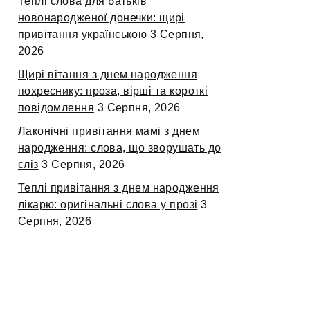
Теплі слова для батьків
новонародженої донечки: щирі
привітання українською
3 Серпня,
2026
Щирі вітання з днем народження
похреснику: проза, вірші та короткі
повідомлення
3 Серпня, 2026
Лаконічні привітання мамі з днем
народження: слова, що зворушать до
сліз
3 Серпня, 2026
Теплі привітання з днем народження
лікарю: оригінальні слова у прозі
3
Серпня, 2026