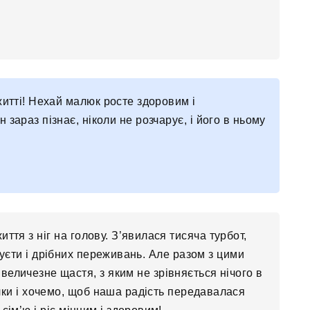
итті! Нехай малюк росте здоровим і
 зараз пізнає, ніколи не розчарує, і його в ньому
ття з ніг на голову. З’явилася тисяча турбот,
суєти і дрібних переживань. Але разом з цими
еличезне щастя, з яким не зрівняється нічого в
чки і хочемо, щоб наша радість передавалася