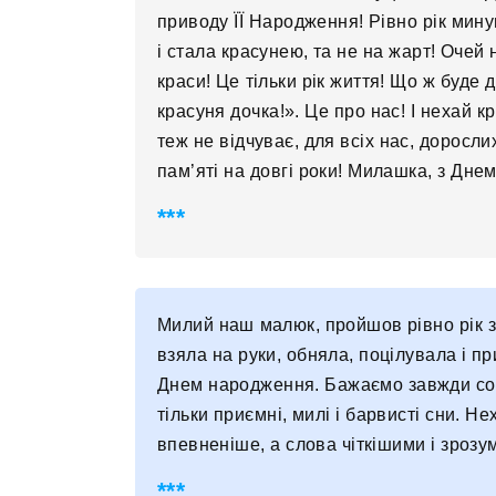
приводу ЇЇ Народження! Рівно рік мину
і стала красунею, та не на жарт! Очей н
краси! Це тільки рік життя! Що ж буде 
красуня дочка!». Це про нас! І нехай кр
теж не відчуває, для всіх нас, доросл
пам’яті на довгі роки! Милашка, з Дне
Милий наш малюк, пройшов рівно рік з
взяла на руки, обняла, поцілувала і п
Днем народження. Бажаємо завжди соло
тільки приємні, милі і барвисті сни. Не
впевненіше, а слова чіткішими і зрозу