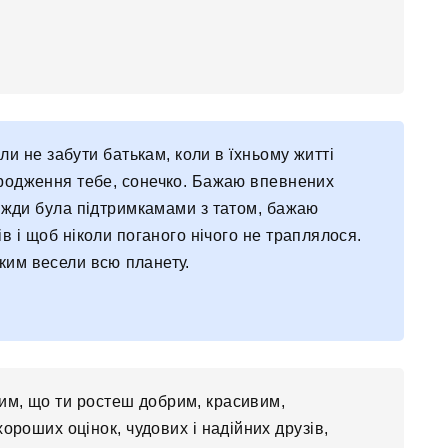
ли не забути батькам, коли в їхньому житті
народження тебе, сонечко. Бажаю впевнених
авжди була підтримкамами з татом, бажаю
нів і щоб ніколи поганого нічого не траплялося.
ким весели всю планету.
им, що ти ростеш добрим, красивим,
роших оцінок, чудових і надійних друзів,