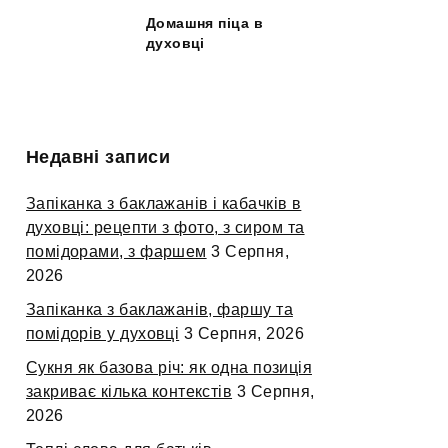
Домашня піца в
духовці
Недавні записи
Запіканка з баклажанів і кабачків в
духовці: рецепти з фото, з сиром та
помідорами, з фаршем
3 Серпня,
2026
Запіканка з баклажанів, фаршу та
помідорів у духовці
3 Серпня, 2026
Сукня як базова річ: як одна позиція
закриває кілька контекстів
3 Серпня,
2026