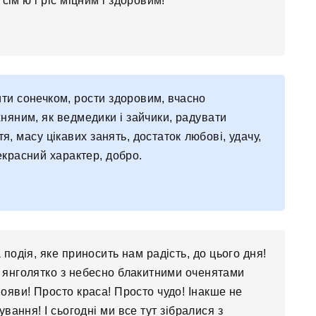
сім’ю і ріс міцним і здоровим!
ити сонечком, рости здоровим, вчасно
хняним, як ведмедики і зайчики, радувати
тя, масу цікавих занять, достаток любові, удачу,
екрасний характер, добро.
а подія, яке приносить нам радість, до цього дня!
 янголятко з небесно блакитними оченятами
ояви! Просто краса! Просто чудо! Інакше не
ування! І сьогодні ми все тут зібралися з