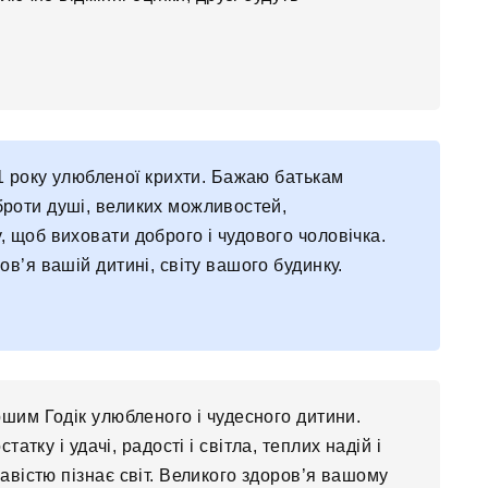
1 року улюбленої крихти. Бажаю батькам
оброти душі, великих можливостей,
, щоб виховати доброго і чудового чоловічка.
ов’я вашій дитині, світу вашого будинку.
ршим Годік улюбленого і чудесного дитини.
тку і удачі, радості і світла, теплих надій і
кавістю пізнає світ. Великого здоров’я вашому