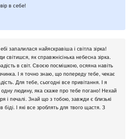
вір в себе!
небі запалилася найяскравіша і світла зірка!
ди світишся, як справжнісінька небесна зірка.
дість в світ. Своєю посмішкою, осяяна навіть
чинка. І я точно знаю, що попереду тебе, чекає
дість. Для тебе, сьогодні все привітання. І я
е одну людину, яка скаже про тебе погано! Нехай
ря і печалі. Знай що з тобою, завжди є близькі
в біді. І які все зроблять для твого щастя. З