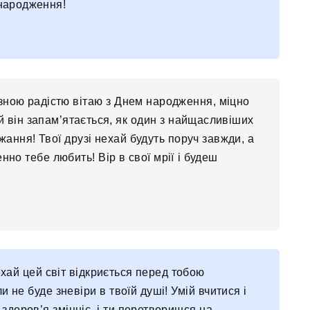
народження!
зною радістю вітаю з Днем народження, міцно
ай він запам’ятається, як один з найщасливіших
ажання! Твої друзі нехай будуть поруч завжди, а
нно тебе любить! Вір в свої мрії і будеш
хай цей світ відкриється перед тобою
не буде зневіри в твоїй душі! Умій вчитися і
 здоров’я зміцніє, і ти перетворишся на