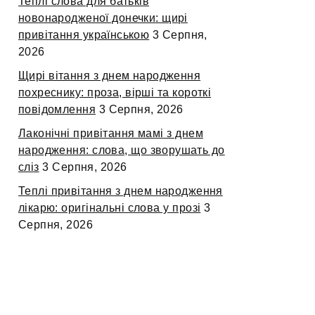
Теплі слова для батьків
новонародженої донечки: щирі
привітання українською
3 Серпня,
2026
Щирі вітання з днем народження
похреснику: проза, вірші та короткі
повідомлення
3 Серпня, 2026
Лаконічні привітання мамі з днем
народження: слова, що зворушать до
сліз
3 Серпня, 2026
Теплі привітання з днем народження
лікарю: оригінальні слова у прозі
3
Серпня, 2026