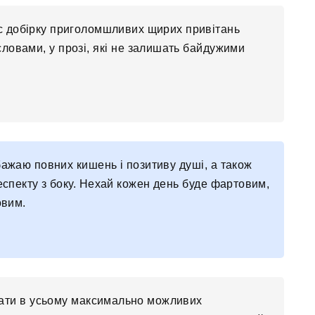
ас добірку приголомшливих щирих привітань
ловами, у прозі, які не залишать байдужими
бажаю повних кишень і позитиву душі, а також
респекту з боку. Нехай кожен день буде фартовим,
овим.
ати в усьому максимально можливих