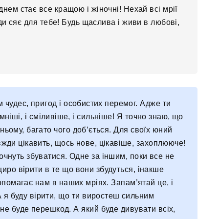
нем ​​стає все кращою і жіночні! Нехай всі мрії
ди сяє для тебе! Будь щаслива і живи в любові,
 чудес, пригод і особистих перемог. Адже ти
мніші, і сміливіше, і сильніше! Я точно знаю, що
ньому, багато чого доб’ється. Для своїх юний
вжди цікавить, щось нове, цікавіше, захоплююче!
почнуть збуватися. Одне за іншим, поки все не
щиро вірити в те що вони збудуться, інакше
допомагає нам в наших мріях. Запам’ятай це, і
А я буду вірити, що ти виростеш сильним
 не буде перешкод. А який буде дивувати всіх,