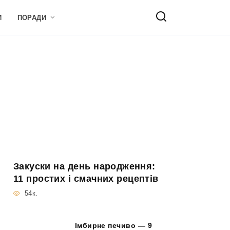
И
ПОРАДИ
Закуски на день народження:
11 простих і смачних рецептів
54к.
Імбирне печиво — 9