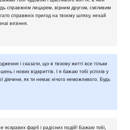
Будь справжнім лицарем, вірним другом, сміливим
гато справжніх пригод на твоєму шляху, нехай
чаі везіння.
одження і сказати, що в твоєму житті все тільки
нь і нових відкриттів. І я бажаю тобі успіхів у
ої дівчини, як ти немає нічого неможливого. Будь
е яскравих фарб і радісних подій! Бажаю тобі,