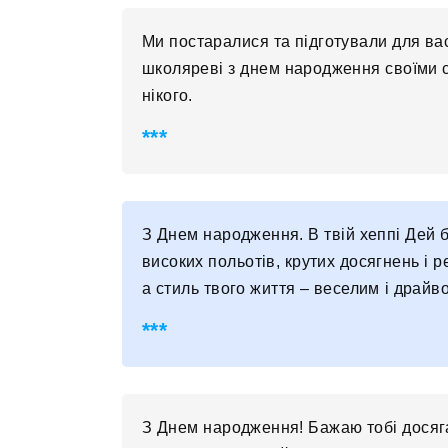
Ми постаралися та підготували для в
школяреві з днем народження своїми с
нікого.
З Днем народження. В твій хеппі Дей 
високих польотів, крутих досягнень і 
а стиль твого життя – веселим і драйв
З Днем народження! Бажаю тобі досяг