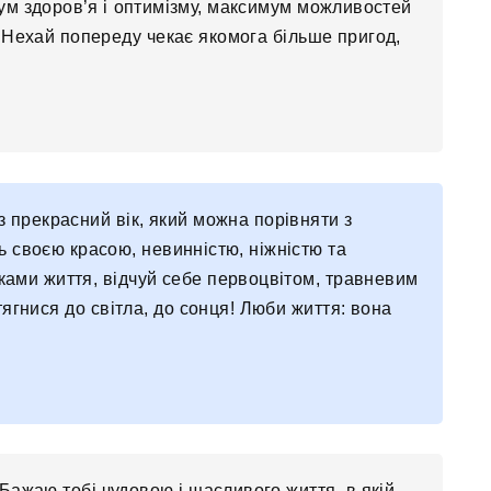
мум здоров’я і оптимізму, максимум можливостей
. Нехай попереду чекає якомога більше пригод,
 прекрасний вік, який можна порівняти з
ь своєю красою, невинністю, ніжністю та
ами життя, відчуй себе первоцвітом, травневим
тягнися до світла, до сонця! Люби життя: вона
 Бажаю тобі чудовою і щасливого життя, в якій