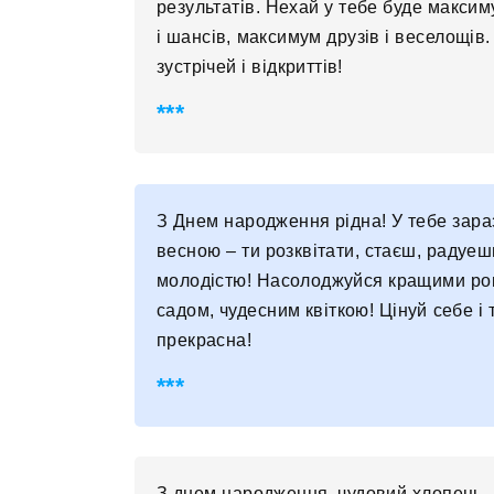
результатів. Нехай у тебе буде макси
і шансів, максимум друзів і веселощів
зустрічей і відкриттів!
З Днем народження рідна! У тебе зараз
весною – ти розквітати, стаєш, радуеш
молодістю! Насолоджуйся кращими рок
садом, чудесним квіткою! Цінуй себе і 
прекрасна!
З днем ​​народження, чудовий хлопець.