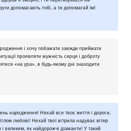
руги допомагають тобі, а ти допомагай їм!
народження і хочу побажати завжди приймати
 ситуації проявляти мужність серця і доброту
ятися «на ура», в будь-якому дні знаходити
нь народження! Нехай все твоє життя і дороги,
ітлом любові! Нехай твої вітрила надуває вітер
 і великим, як найдорожчі діаманти! У такий