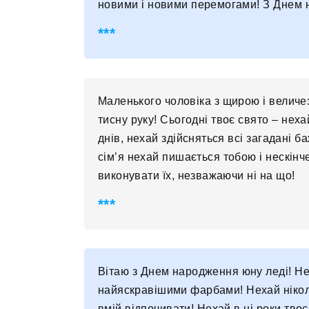
новими і новими перемогами! З Днем 
Маленького чоловіка з щирою і величе
тисну руку! Сьогодні твоє свято – нех
днів, нехай здійсняться всі загадані б
сім’я нехай пишається тобою і нескінче
виконувати їх, незважаючи ні на що!
Вітаю з Днем народження юну леді! Не
найяскравішими фарбами! Нехай ніколи 
вмій відпочивати! Нехай в ці роки твоє