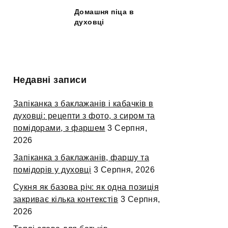
Домашня піца в
духовці
Недавні записи
Запіканка з баклажанів і кабачків в
духовці: рецепти з фото, з сиром та
помідорами, з фаршем
3 Серпня,
2026
Запіканка з баклажанів, фаршу та
помідорів у духовці
3 Серпня, 2026
Сукня як базова річ: як одна позиція
закриває кілька контекстів
3 Серпня,
2026