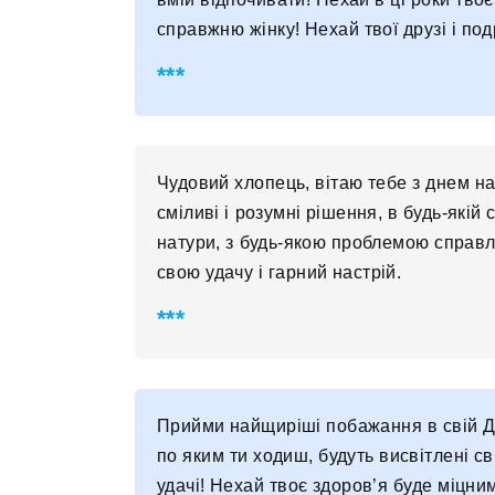
справжню жінку! Нехай твої друзі і под
Чудовий хлопець, вітаю тебе з днем ​​
сміливі і розумні рішення, в будь-якій
натури, з будь-якою проблемою справл
свою удачу і гарний настрій.
Прийми найщиріші побажання в свій Де
по яким ти ходиш, будуть висвітлені св
удачі! Нехай твоє здоров’я буде міцним