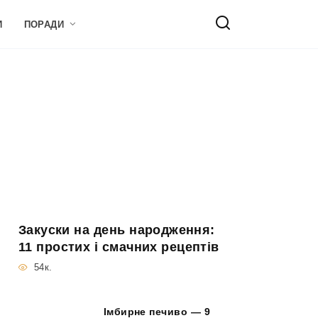
И
ПОРАДИ
Закуски на день народження:
11 простих і смачних рецептів
54к.
Імбирне печиво — 9