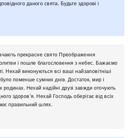
ідповідного даного свята. Будьте здорові і
значають прекрасне свято Преображення
олитви і пошле благословення з небес. Бажаємо
ті. Нехай виконуються всі ваші найзаповітніші
було поменше сумних днів. Достаток, мир і
х родинах. Нехай надійні друзі завжди оточують
іцного здоров’я. Нехай Господь оберігає від всіх
тлює правильний шлях.