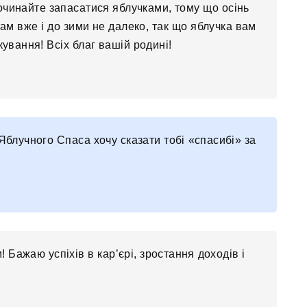
очинайте запасатися яблучками, тому що осінь
там вже і до зими не далеко, так що яблучка вам
ування! Всіх благ вашій родині!
Яблучного Спаса хочу сказати тобі «спасибі» за
Бажаю успіхів в кар’єрі, зростання доходів і