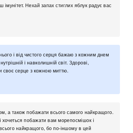
 імунітет. Нехай запах стиглих яблук радує вас
ого і від чистого серця бажаю з кожним днем ​​
нутрішній і навколишній світ. Здорові,
ти своє серце з кожною миттю.
ом, а також побажати всього самого найкращого.
ні хочеться побажати вам морепосмішок і
всього найкращого, бо по-іншому в цей