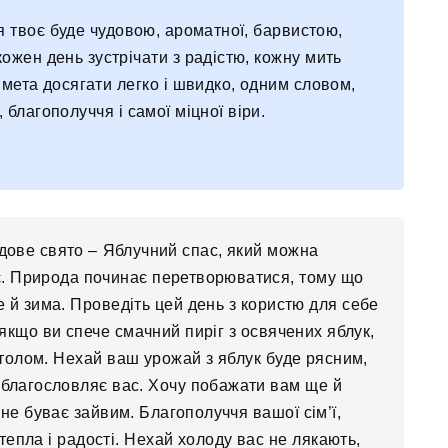
 твоє буде чудовою, ароматної, барвистою,
жен день зустрічати з радістю, кожну мить
мета досягати легко і швидко, одним словом,
 благополуччя і самої міцної віри.
удове свято – Яблучний спас, який можна
. Природа починає перетворюватися, тому що
ще й зима. Проведіть цей день з користю для себе
 якщо ви спече смачний пиріг з освячених яблук,
столом. Нехай ваш урожай з яблук буде рясним,
 благословляє вас. Хочу побажати вам ще й
 не буває зайвим. Благополуччя вашої сім’ї,
епла і радості. Нехай холоду вас не лякають,