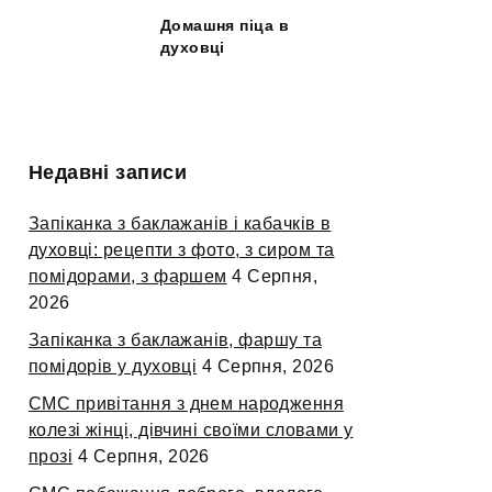
Домашня піца в
духовці
Недавні записи
Запіканка з баклажанів і кабачків в
духовці: рецепти з фото, з сиром та
помідорами, з фаршем
4 Серпня,
2026
Запіканка з баклажанів, фаршу та
помідорів у духовці
4 Серпня, 2026
СМС привітання з днем народження
колезі жінці, дівчині своїми словами у
прозі
4 Серпня, 2026