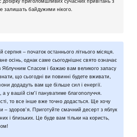
с добірку приголомшливих сучасних привітань з
 не залишать байдужими нікого.
й серпня – початок останнього літнього місяця.
тане осінь, однак саме сьогоднішнє свято означає
с з Яблучним Спасом і бажаю вам великого запасу
знати, що сьогодні ви повинні будете вживати,
вони додадуть вам ще більше сил і енергії.
, а у вашій сім’ї пануватиме благополуччя.
сті, то все інше вже точно додасться. Ще хочу
 – здоров’я. Приготуйте смачний десерт з яблук
них і близьких. Це буде вам тільки на користь,
том!