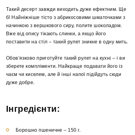
Такий десерт завжди виходить дуже ефектним. Ще
б! Найніжніше тісто з абрикосовими шматочками з
начинкою з вершкового сиру, полите шоколадом.
Вже від опису тікають слинки, а якщо його
поставити на стіл – такий рулет зникне в одну мить.
Обов'язково приготуйте такий рулет на кухні – і ви
зберете компліменти. Найкраще подавати його із
чаєм чи киселем, але й інші напої підійдуть сюди
дуже добре.
Інгредієнти:
Борошно пшеничне
–
150 г.