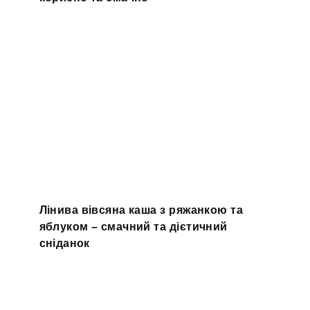
Лінива вівсяна каша з ряжанкою та
яблуком – смачний та дієтичний
сніданок