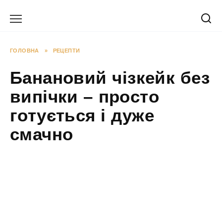
Перейти
до
вмісту
ГОЛОВНА
»
РЕЦЕПТИ
Банановий чізкейк без
випічки – просто
готується і дуже
смачно