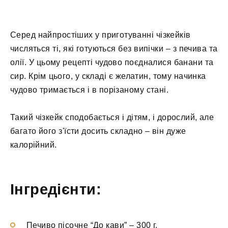
Серед найпростіших у приготуванні чізкейків
числяться ті, які готуються без випічки – з печива та
олії. У цьому рецепті чудово поєдналися банани та
сир. Крім цього, у складі є желатин, тому начинка
чудово тримається і в порізаному стані.
Такий чізкейк сподобається і дітям, і дорослий, але
багато його з'їсти досить складно – він дуже
калорійний.
Інгредієнти:
Печиво пісочне “До кави”
–
300 г.