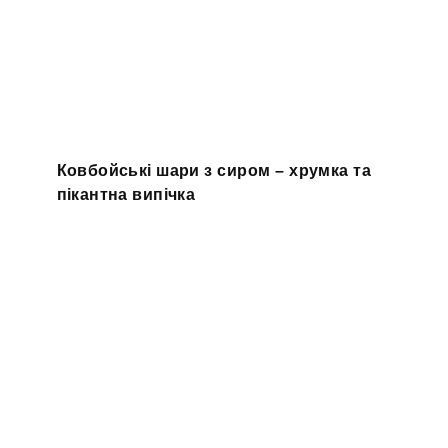
Ковбойські шари з сиром – хрумка та
пікантна випічка