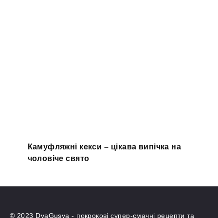
Камуфляжні кекси – цікава випічка на
чоловіче свято
© 2023 DvaGusya - покрокові супер-смачні рецепти та