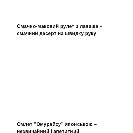
Смачно-маковий рулет з лаваша –
смачний десерт на швидку руку
Омлет “Омурайсу” японською –
незвичайний і апетитний