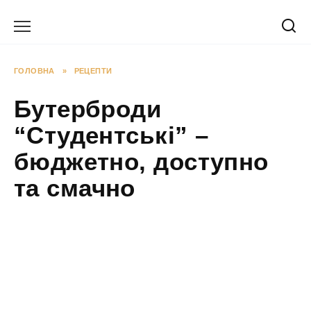
Перейти
до
вмісту
ГОЛОВНА
»
РЕЦЕПТИ
Бутерброди
“Студентські” –
бюджетно, доступно
та смачно