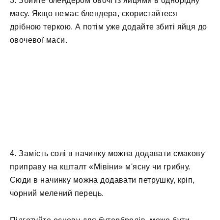
3. Збийте блендером овочі із яйцями в однорідну
масу. Якщо немає блендера, скористайтеся
дрібною теркою. А потім уже додайте збиті яйця до
овочевої маси.
4. Замість солі в начинку можна додавати смакову
приправу на кшталт «Мівіни» м'ясну чи грибну.
Сюди в начинку можна додавати петрушку, кріп,
чорний мелений перець.