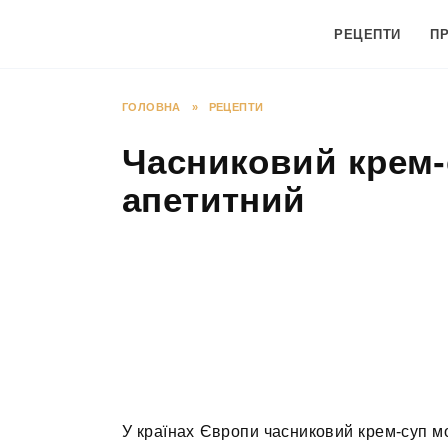
Перейти
до
РЕЦЕПТИ
П
вмісту
ГОЛОВНА
»
РЕЦЕПТИ
Часниковий крем-
апетитний
У країнах Європи часниковий крем-суп м