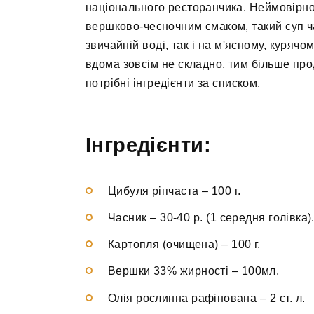
національного ресторанчика. Неймовірно
вершково-чесночним смаком, такий суп ча
звичайній воді, так і на м'ясному, куряч
вдома зовсім не складно, тим більше про
потрібні інгредієнти за списком.
Інгредієнти:
Цибуля ріпчаста
–
100 г.
Часник
–
30-40 р. (1 середня голівка)
Картопля (очищена)
–
100 г.
Вершки 33% жирності
–
100мл.
Олія рослинна рафінована
–
2 ст. л.