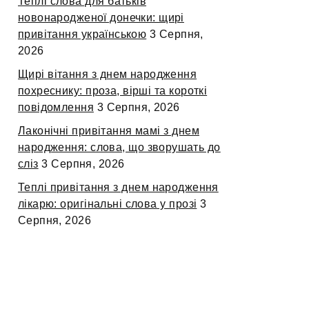
Теплі слова для батьків
новонародженої донечки: щирі
привітання українською
3 Серпня,
2026
Щирі вітання з днем народження
похреснику: проза, вірші та короткі
повідомлення
3 Серпня, 2026
Лаконічні привітання мамі з днем
народження: слова, що зворушать до
сліз
3 Серпня, 2026
Теплі привітання з днем народження
лікарю: оригінальні слова у прозі
3
Серпня, 2026