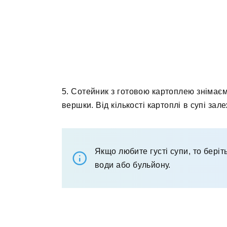
5. Сотейник з готовою картоплею знімаєм
вершки. Від кількості картоплі в супі зале
Якщо любите густі супи, то беріт
води або бульйону.