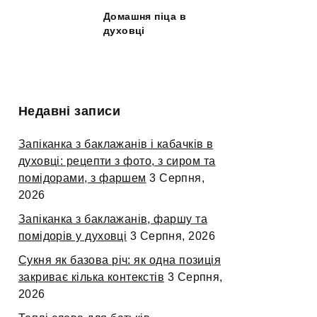
Домашня піца в
духовці
Недавні записи
Запіканка з баклажанів і кабачків в
духовці: рецепти з фото, з сиром та
помідорами, з фаршем
3 Серпня,
2026
Запіканка з баклажанів, фаршу та
помідорів у духовці
3 Серпня, 2026
Сукня як базова річ: як одна позиція
закриває кілька контекстів
3 Серпня,
2026