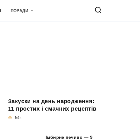
И
ПОРАДИ
Закуски на день народження:
11 простих і смачних рецептів
54к.
Імбирне печиво — 9