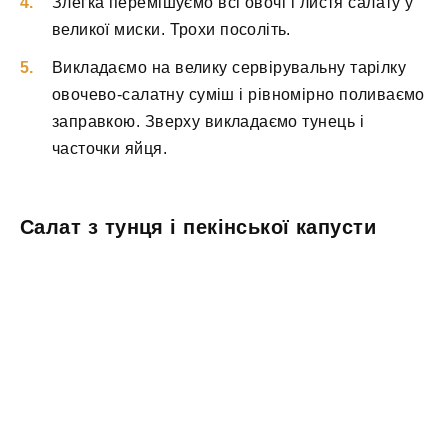
Злегка перемішуємо всі овочі і листя салату у
великої миски. Трохи посоліть.
Викладаємо на велику сервірувальну тарілку
овочево-салатну суміш і рівномірно поливаємо
заправкою. Зверху викладаємо тунець і
часточки яйця.
Салат з тунця і пекінської капусти