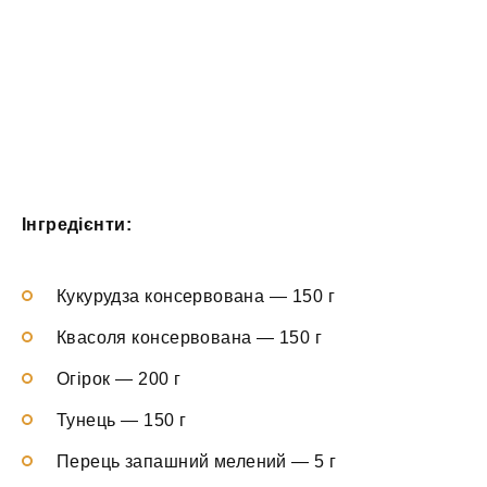
Інгредієнти:
Кукурудза консервована — 150 г
Квасоля консервована — 150 г
Огірок — 200 г
Тунець — 150 г
Перець запашний мелений — 5 г