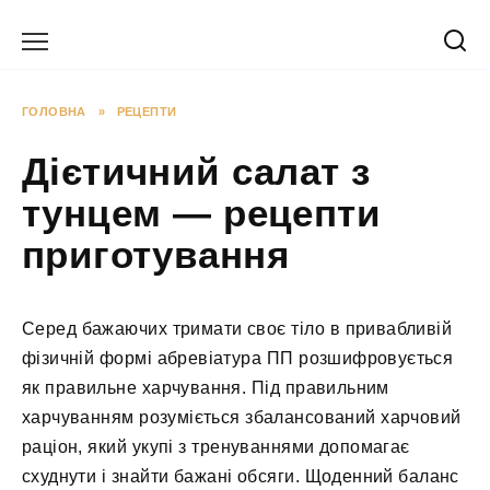
Перейти
до
вмісту
ГОЛОВНА
»
РЕЦЕПТИ
Дієтичний салат з
тунцем — рецепти
приготування
Серед бажаючих тримати своє тіло в привабливій
фізичній формі абревіатура ПП розшифровується
як правильне харчування. Під правильним
харчуванням розуміється збалансований харчовий
раціон, який укупі з тренуваннями допомагає
схуднути і знайти бажані обсяги. Щоденний баланс