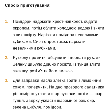
Спосіб приготування:
Помідори надрізати хрест-навхрест, обдати
окропом, потім облити холодною водою і зняти
з них шкірку. Нарізати помідори невеликими
кубиками. Сир і огірок також нарізати
невеликими кубиками.
Рукколу промити, обсушити і порвати руками.
Зелену цибулю дрібно посікти. Із тунця злити
заливку, розім’яти його вилкою.
Для заправки масло злегка збити з лимонним
соком, поперчити. На дно прозорого салатника
рівномірно укласти шар рукколи, потім — шар
тунця. Зверху укласти шарами огірок, сир,
зелена цибуля, помідори.