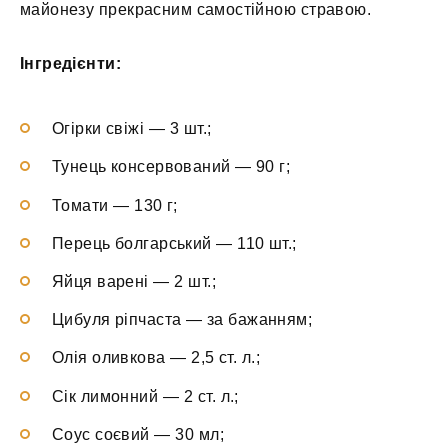
майонезу прекрасним самостійною стравою.
Інгредієнти:
Огірки свіжі — 3 шт.;
Тунець консервований — 90 г;
Томати — 130 г;
Перець болгарський — 110 шт.;
Яйця варені — 2 шт.;
Цибуля ріпчаста — за бажанням;
Олія оливкова — 2,5 ст. л.;
Сік лимонний — 2 ст. л.;
Соус соєвий — 30 мл;