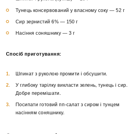
Тунець консервований у власному соку — 52 г
Сир зернистий 6% — 150 г
Насіння соняшнику — 3 г
Спосіб приготування:
Шпинат з руколою промити і обсушити.
У глибоку тарілку викласти зелень, тунець і сир.
Добре перемішати.
Посипати готовий пп-салат з сиром і тунцем
насінням соняшнику.