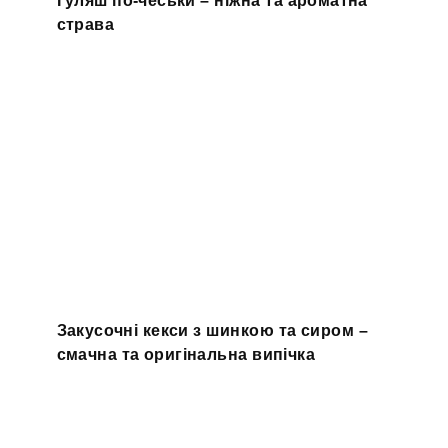
Гуляш по-чеськи – ніжна та ароматна
страва
Закусочні кекси з шинкою та сиром –
смачна та оригінальна випічка