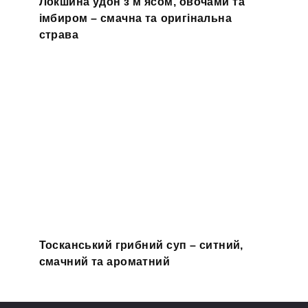
Локшина удон з м'ясом, овочами та
імбиром – смачна та оригінальна
страва
Тосканський грибний суп – ситний,
смачний та ароматний