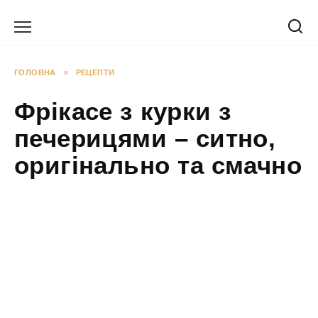
Перейти
до
вмісту
ГОЛОВНА
»
РЕЦЕПТИ
Фрікасе з курки з
печерицями – ситно,
оригінально та смачно