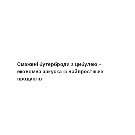
Смажені бутерброди з цибулею –
економна закуска із найпростіших
продуктів