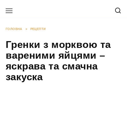
Перейти
до
вмісту
ГОЛОВНА
»
РЕЦЕПТИ
Гренки з морквою та
вареними яйцями –
яскрава та смачна
закуска