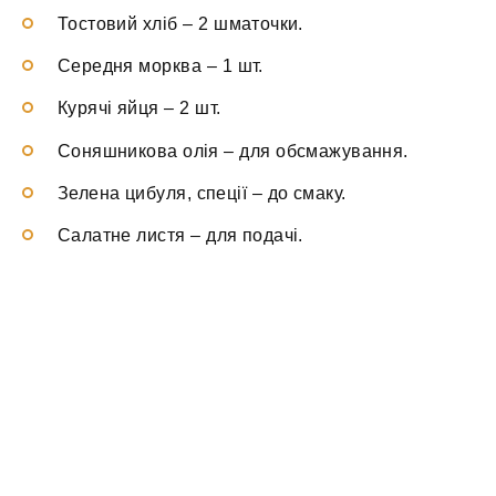
Тостовий хліб
–
2 шматочки.
Середня морква
–
1 шт.
Курячі яйця
–
2 шт.
Соняшникова олія
–
для обсмажування.
Зелена цибуля, спеції
–
до смаку.
Салатне листя
–
для подачі.