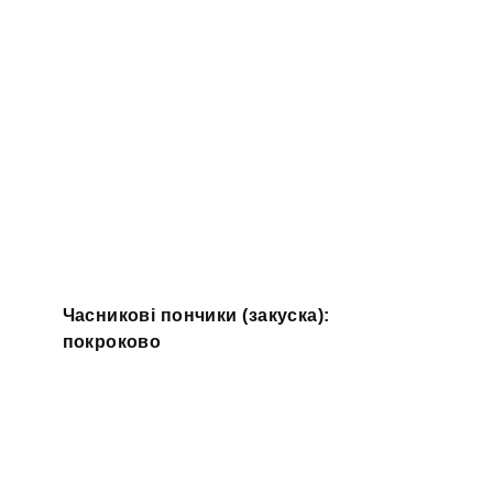
Часникові пончики (закуска):
покроково