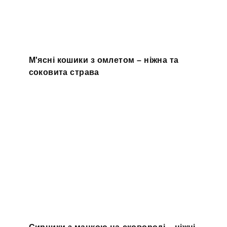
М'ясні кошики з омлетом – ніжна та
соковита страва