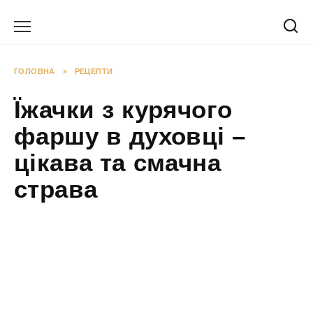
Перейти
до
вмісту
ГОЛОВНА
»
РЕЦЕПТИ
Їжачки з курячого
фаршу в духовці –
цікава та смачна
страва