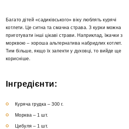
Багато дітей «садиківського» віку люблять курячі
котлети. Це ситна та смачна страва. З курки можна
приготувати інші цікаві страви. Наприклад, їжачки з
морквою – хороша альтернатива набридлих котлет.
Тим більше, якщо їх запекти у духовці, то вийде ще
корисніше.
Інгредієнти:
Куряча грудка
–
300 г.
Морква
–
1 шт.
Цибуля
–
1 шт.