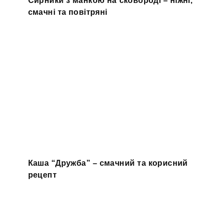
Сирники з манкою на сковороді – ніжні,
смачні та повітряні
Каша “Дружба” – смачний та корисний
рецепт